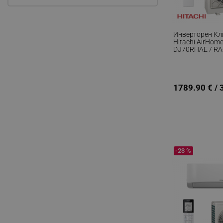
Инверторен К
Hitachi AirHom
DJ70RHAE / R
24000 BTU, 50 М
R-32, Бял
1789.90 € / 
-23 %