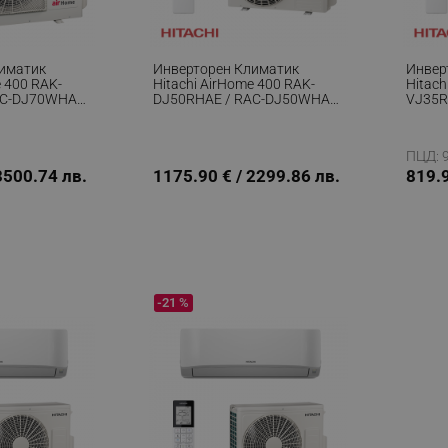
лиматик
Инверторен Климатик
Инвер
e 400 RAK-
Hitachi AirHome 400 RAK-
Hitach
AC-DJ70WHAE,
DJ50RHAE / RAC-DJ50WHAE,
VJ35R
2, A++, Wi-Fi,
18000 BTU, 37 М2, A++, Wi-Fi,
12000 
R-32, Бял
Fi, R-3
ПЦД: 9
3500.74 лв.
1175.90 € / 2299.86 лв.
819.9
-21 %