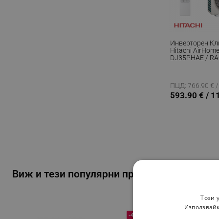
Инверторен К
Hitachi AirHom
DJ35PHAE / RA
12000 BTU, 26 М
R-32, Бял
ПЦД: 766.90 € /
593.90 € / 1
Виж и тези популярни продукти...
Този 
Използвайк
-46%