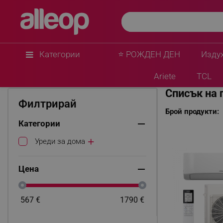
Категории
⭐ РОЖДЕН ДЕН
Изду
Начало
Hitachi
Ariete
TCL
Списък на 
Филтрирай
Брой продукти:
Категории
Уреди за дома
Цена
567
€
1790
€