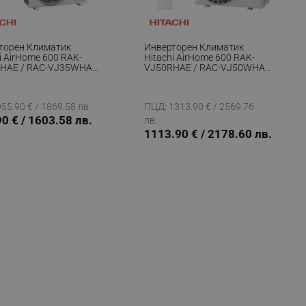
торен Климатик
Инверторен Климатик
i AirHome 600 RAK-
Hitachi AirHome 600 RAK-
HAE / RAC-VJ35WHAE,
VJ50RHAE / RAC-VJ50WHAE,
BTU, 26 М2, А+++, Wi-
18000 BTU, 37 М2, A++, Wi-Fi,
2, Бял
R-32, Бял
55.90 € / 1869.58 лв.
ПЦД: 1313.90 € / 2569.76
0 € / 1603.58 лв.
лв.
1113.90 € / 2178.60 лв.