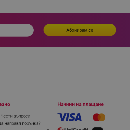
fying visitors. The lifetime
ifying visitor sessions
itor is asked for web push
tor is a test user and can
tor disabled tracking,
y related cookies and local
aign specific data for
aign specific data for
езно
Начини на плащане
r events stored to be sent
| Чести въпроси
да направя поръчка?
ferent banners clicked by the