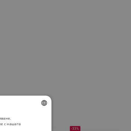
яване.
BULGARIAN
ие с нашата
ROMANIAN
-31%
-33%