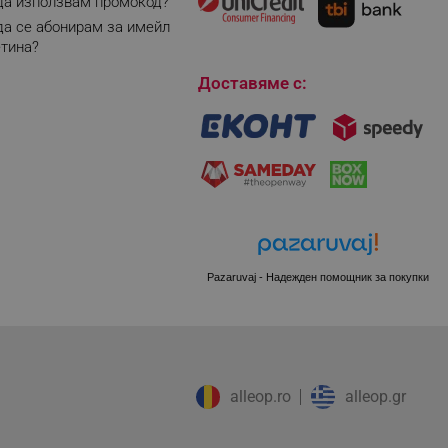
да използвам промокод?
да се абонирам за имейл
r events which is cancelled
ent to Segmentify servers
тина?
Доставяме с:
 visitor installed
 visitor’s data including
rship status and
Pazaruvaj - Надежден помощник за покупки
alleop.ro
alleop.gr