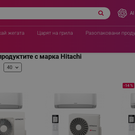
AI
хай жегата
Царят на грила
Разопаковани прод
продуктите с марка Hitachi
40
-14 %