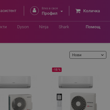
Влез в своя


 асистент
Количка
Профил
укти
Dyson
Ninja
Shark
Помощ
Нови
-15 %