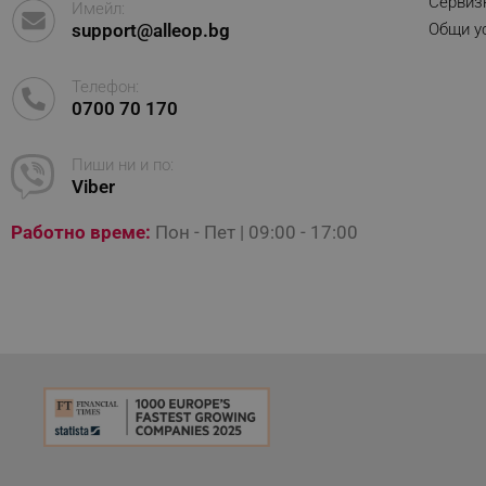
Сервиз
Имейл:
support@alleop.bg
Общи ус
_sgf_rq
Телефон:
segmentifyExtension
0700 70 170
sgfUserUpdateData
Пиши ни и по:
Viber
rlv_h_fbp
Работно време:
Пон - Пет | 09:00 - 17:00
rlv_
rlv_mode
rlv_p
rlv_g
rlv_s
rlv_iv
rlv_e_pt
rlv_e
rlv_h_profile