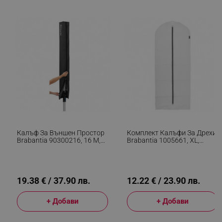
_sgf_test_mode
.alleop.bg
_sgf_tracking
.alleop.bg
_sgf_delayed_actions,
.alleop.bg
Калъф За Външен Простор
Комплект Калъфи За Дрехи
Brabantia 90300216, 16 М,
Brabantia 1005661, XL,
Съвместим С Lift-O-Matic,
60x150 См, Цип, Бял
Essential И Topspinner,
Лесен За Поставяне И
Сваляне, Черен
_sgf_delayed_campaigns
.alleop.bg
19.38 € / 37.90 лв.
12.22 € / 23.90 лв.
+ Добави
+ Добави