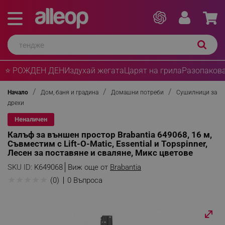
⭐ РОЖДЕН ДЕН
Издухай жегата
Царят на грила
Разопакова
Начало
Дом, баня и градина
Домашни потреби
Сушилници за
дрехи
Неналичен
Калъф за външен простор Brabantia 649068, 16 м,
Съвместим с Lift-O-Matic, Essential и Topspinner,
Лесен за поставяне и сваляне, Микс цветове
SKU ID:
K649068
Виж още от
Brabantia
★
★
★
★
★
(0)
0 Въпроса