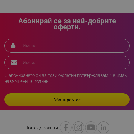
_sgf_npq
.alleop.bg
Абонирай се за най-добрите
оферти.
_sgf_clicked_banners
.alleop.bg
_sgf_rq
.alleop.bg
С абонирането си за този бюлетин потвърждавам, че имам
навършени 16 години.
segmentifyExtension
.alleop.bg
Последвай ни:
sgfUserUpdateData
.alleop.bg