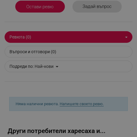
Provider /
Име
Задай въпрос
Остави ревю
Домейн
click_code_ps
.alleop.bg
_nzm_nosubscribe_92166-7699
.alleop.bg
_nzm_idnl_92166-7699
.alleop.bg
Ревюта (0)
_nzm_noid_92166-7699
.alleop.bg
Въпроси и отговори (0)
_nzm_id_92166-7699
.alleop.bg
_sgf_user_id
.alleop.bg
Подреди по:
Най-нови
_sgf_session_id
.alleop.bg
Няма налични ревюта.
Напишете своето ревю.
_sgf_push_permission_asked
.alleop.bg
Google Privacy Policy
Други потребители харесаха и...