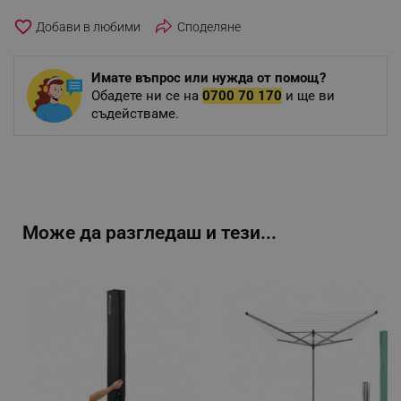
favorite_border
Споделяне
Имате въпрос или нужда от помощ?
Обадете ни се на
0700 70 170
и ще ви
съдействаме.
Може да разгледаш и тези...