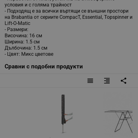
условия и с голяма трайност
- Подходящ е за всички въртящи се външни простори
на Brabantia от сериите CompacT, Essential, Topspinner и
Lift-O-Matic
- Размери:
Височина: 16 см
Ширина: 1.5 см
Дълбочина: 1.5 см
- Цвят: Микс цветове
Сравни с подобни продукти
reorder
format_align_right
share