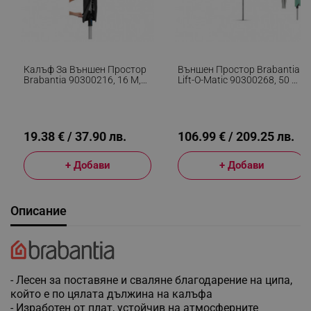
Калъф За Външен Простор
Външен Простор Brabantia
Brabantia 90300216, 16 М,
Lift-O-Matic 90300268, 50 М,
Съвместим С Lift-O-Matic,
Регулируема Височина,
Essential И Topspinner,
Метален Шиш За
Лесен За Поставяне И
Вкопаване, Калъф,
Сваляне, Черен
Резистентен На Корозия,
Инокс
19.38 € / 37.90 лв.
106.99 € / 209.25 лв.
+ Добави
+ Добави
Описание
- Лесен за поставяне и сваляне благодарение на ципа,
който е по цялата дължина на калъфа
- Изработен от плат, устойчив на атмосферните