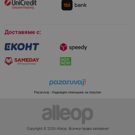
rlv_h_wish
.alleop.bg
Условия за връщане
rlv_impersonate_p
.alleop.bg
Покупки на изплащане
rlv_endpoint
.alleop.bg
Бисквитки
rlv_hashes
.alleop.bg
Доставяме с:
rlv_first_session
.alleop.bg
rlv_rid
.alleop.bg
rlv_rpid
.alleop.bg
rlv_rpos
.alleop.bg
rlv_bid
.alleop.bg
rlv_odid
.alleop.bg
_twoAttr
.alleop.bg
Pazaruvaj - Надежден помощник за покупки
__cf_bm
Cloudflare Inc.
.pazaruvaj.com
Copyright © 2026 Alleop. Bcичĸи пpaвa зaпaзeни!