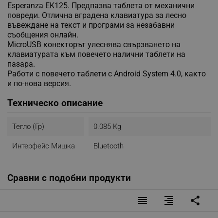
Esperanza EK125. Предпазва таблета от механични
повреди. Отлична вградена клавиатура за лесно
въвеждане на текст и програми за незабавни
съобщения онлайн.
MicroUSB конекторът улеснява свързването на
клавиатурата към повечето налични таблети на
пазара.
Работи с повечето таблети с Android System 4.0, както
и по-нова версия.
Техническо описание
Тегло (гр)
0.085 Kg
Интерфейс Мишка
Bluetooth
Сравни с подобни продукти
reorder
format_align_right
share