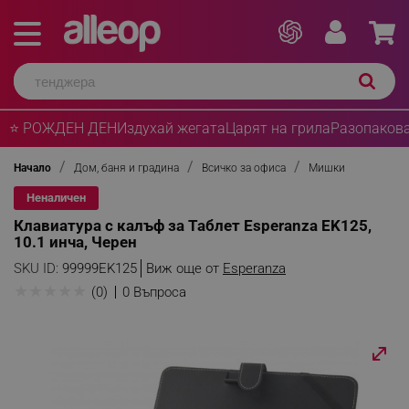
⭐ РОЖДЕН ДЕН
Издухай жегата
Царят на грила
Разопакова
Начало
Дом, баня и градина
Всичко за офиса
Мишки
Неналичен
Клавиатура с калъф за Таблет Esperanza EK125,
10.1 инча, Черен
SKU ID:
99999EK125
Виж още от
Esperanza
★
★
★
★
★
(0)
0 Въпроса