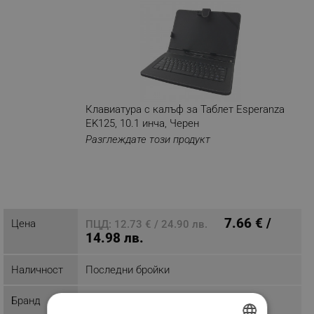
Клавиатура с калъф за Таблет Esperanza
EK125, 10.1 инча, Черен
Разглеждате този продукт
7.66 € /
Цена
ПЦД: 12.73 € / 24.90 лв.
14.98 лв.
Наличност
Последни бройки
Бранд
Esperanza