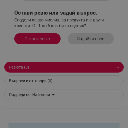
_nzm_id_92166-7699
.alleop.bg
_sgf_user_id
.alleop.bg
Остави ревю или задай въпрос.
Сподели какво мислиш за продукта и с други
клиенти. От 1 до 5 как би го оценил?
_sgf_session_id
.alleop.bg
Задай въпрос
Остави ревю
_sgf_push_permission_asked
.alleop.bg
Ревюта (0)
Google Privacy Policy
Въпроси и отговори (0)
_sgf_test_mode
.alleop.bg
Подреди по:
Най-нови
_sgf_tracking
.alleop.bg