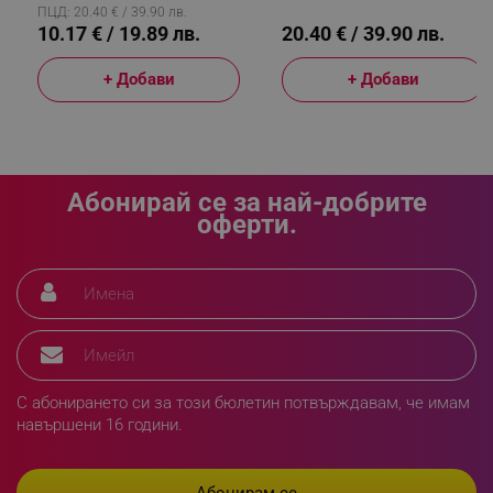
ПЦД: 20.40 € / 39.90 лв.
10.17 € / 19.89 лв.
20.40 € / 39.90 лв.
_sgf_rq
.alleop.bg
+ Добави
+ Добави
Абонирай се за най-добрите
segmentifyExtension
.alleop.bg
оферти.
sgfUserUpdateData
.alleop.bg
С абонирането си за този бюлетин потвърждавам, че имам
навършени 16 години.
rlv_h_fbp
.alleop.bg
rlv_
.alleop.bg