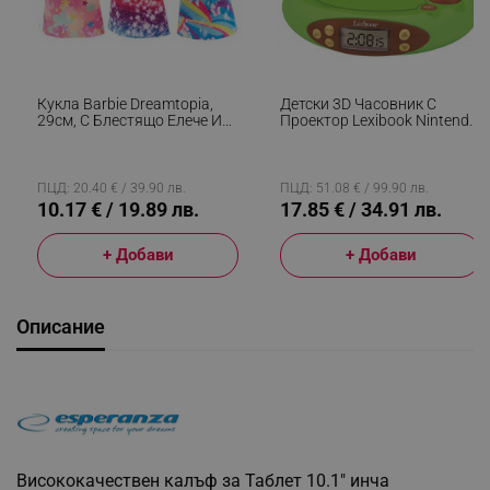
Кукла Barbie Dreamtopia,
Детски 3D Часовник С
29см, С Блестящо Елече И
Проектор Lexibook Nintendo
Цветна Пола, Многоцветен
Animal Crossing RP500AC,
Аларма, 4 Ефекта, Зелен/
Кафяв
ПЦД: 20.40 € / 39.90 лв.
ПЦД: 51.08 € / 99.90 лв.
10.17 € / 19.89 лв.
17.85 € / 34.91 лв.
+ Добави
+ Добави
Описание
Висококачествен калъф за Таблет 10.1" инча