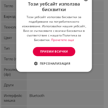
Този уебсайт използва
Тегло
0.58 kg
бисквитки
BULGARIAN
Баркод
5901299904183
Този уебсайт използва бисквитки за
ROMANIAN
подобряване на потребителското
изживяване. Използвайки нашия уебсайт,
Технология
Вие се съгласявате с всички бисквитки в
съответствие с нашата Политика за
Цвят
Бисквитки.
Прочетете още
Тип
ПРИЕМИ ВСИЧКИ
Тегло (гр)
0.085 Kg
ПЕРСОНАЛИЗАЦИЯ
Резолюция
СТРОГО НЕОБХОДИМО
(dpi)
ЕФЕКТИВНОСТ
Други
ТАРГЕТИРАНЕ
Интерфейс
Bluetooth
мишка
ФУНКЦИОНАЛНОСТ