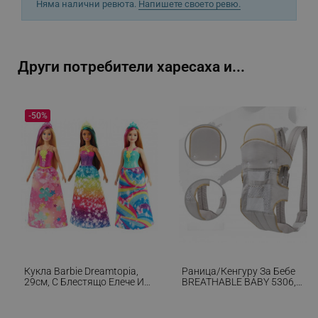
Няма налични ревюта.
Напишете своето ревю.
Други потребители харесаха и...
_sgf_delayed_actions,
.alleop.bg
-50%
_sgf_delayed_campaigns
.alleop.bg
_sgf_npq
.alleop.bg
Кукла Barbie Dreamtopia,
Раница/кенгуру За Бебе
_sgf_clicked_banners
.alleop.bg
29см, С Блестящо Елече И
BREATHABLE BABY 5306,
Цветна Пола, Многоцветен
Ергономична, Регулируеми
Презрамки, Мрежеста
Вентилаци, Сив