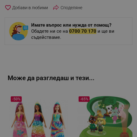
favorite_border
Споделяне
Имате въпрос или нужда от помощ?
Обадете ни се на
0700 70 170
и ще ви
съдействаме.
Може да разгледаш и тези...
-50%
-65%