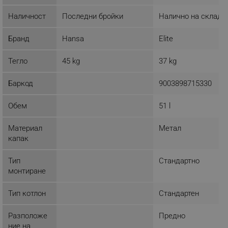
Наличност
Последни бройки
Налично на склад
Бранд
Hansa
Elite
Тегло
45 kg
37 kg
Баркод
9003898715330
Обем
51 l
Материал
Метал
капак
Тип
Стандартно
монтиране
Тип котлон
Стандартен
Разположе
Предно
ние на