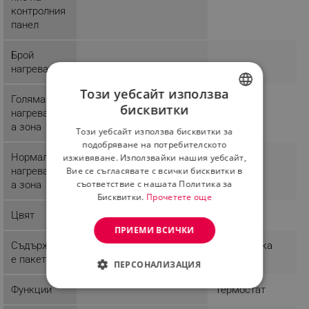
контролния
панел
Брой
нагреватели
Този уебсайт използва
Голяма
1
бисквитки
нагревателн
BULGARIAN
а зона
Този уебсайт използва бисквитки за
ROMANIAN
подобряване на потребителското
Нормална
3
изживяване. Използвайки нашия уебсайт,
Вие се съгласявате с всички бисквитки в
нагревателн
съответствие с нашата Политика за
а зона
Бисквитки.
Прочетете още
Цвят
Бял
ПРИЕМИ ВСИЧКИ
Съдържани
1 х Решетка
е пакет
ПЕРСОНАЛИЗАЦИЯ
Функции
Термостат
СТРОГО НЕОБХОДИМО