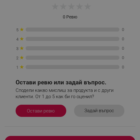
★
★
★
★
★
0 Ревю
_sgf_tracking
.alleop.bg
★
0
5
★
0
4
★
0
3
★
0
2
★
0
_sgf_delayed_actions,
.alleop.bg
1
Остави ревю или задай въпрос.
Сподели какво мислиш за продукта и с други
клиенти. От 1 до 5 как би го оценил?
_sgf_delayed_campaigns
.alleop.bg
Задай въпрос
Остави ревю
_sgf_npq
.alleop.bg