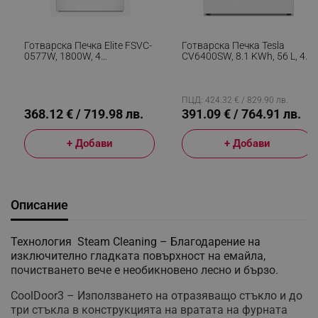
Готварска Печка Elite FSVC-
Готварска Печка Tesla
0577W, 1800W, 4
CV6400SW, 8.1 KWh, 56 L, 4
Витрокерамични Котлона,
Cтъĸлoĸepaмични Котлона,
Вентилатор, 9 Степени,
Грил, 40-240 C, Бял
Черен/бял
ПЦД: 424.32 € / 829.90 лв.
368.12 € / 719.98 лв.
391.09 € / 764.91 лв.
+ Добави
+ Добави
Описание
Технология Steam Cleaning – Благодарение на
изключително гладката повърхност на емайла,
почистването вече е необикновено лесно и бързо.
CoolDoor3 – Използването на отразяващо стъкло и до
три стъкла в конструкцията на вратата на фурната