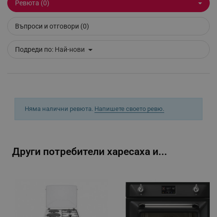
Ревюта (0)
Въпроси и отговори (0)
_sgf_clicked_banners
.alleop.bg
Подреди по:
Най-нови
_sgf_rq
.alleop.bg
Няма налични ревюта.
Напишете своето ревю.
segmentifyExtension
.alleop.bg
Други потребители харесаха и...
sgfUserUpdateData
.alleop.bg