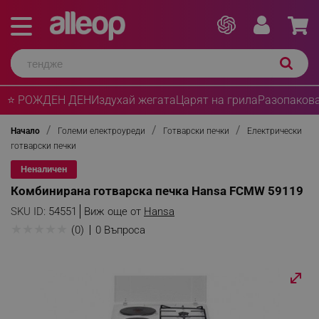
⭐ РОЖДЕН ДЕН
Издухай жегата
Царят на грила
Разопакова
Начало
Големи електроуреди
Готварски печки
Електрически
готварски печки
Неналичен
Комбинирана готварска печка Hansa FCMW 59119
SKU ID:
54551
Виж още от
Hansa
★
★
★
★
★
(0)
0 Въпроса