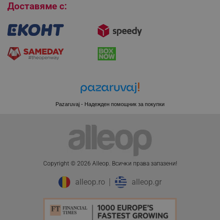
Доставяме с:
CookieScriptConsent
CookieScript
.alleop.bg
Pazaruvaj - Надежден помощник за покупки
Copyright © 2026 Alleop. Bcичĸи пpaвa зaпaзeни!
XSRF-TOKEN
promo.alleop.bg
alleop.ro
alleop.gr