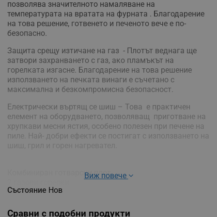
позволява значителното намаляване на
температурата на вратата на фурната . Благодарение
на това решение, готвенето и печеното вече е по-
безопасно.
Защита срещу изтичане на газ - Плотът веднага ще
затвори захранването с газ, ако пламъкът на
горелката изгасне. Благодарение на това решение
използването на печката винаги е съчетано с
максимална и безкомпромисна безопасност.
Електрически въртящ се шиш – Това е практичен
елемент на оборудването, позволяващ приготване на
хрупкави месни ястия, особено полезен при печене на
пиле. Най- добри ефекти се постигат с използването на
шиш, грил и горен нагревател.
Комбиниран готварски плот
Виж повече
2 газови горелки
Състояние
Нов
2 електрически котлона
1 бързонагряващ котлон
Вентилаторна фурна с 11 функции
Сравни с подобни продукти