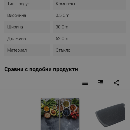
Тип Продукт
Комплект
Височина
0.5 Cm
Ширина
30 Cm
Дължина
52 Cm
Материал
Стъкло
Сравни с подобни продукти
reorder
format_align_right
share