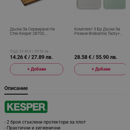
Дъска За Сервиране На
Комплект 3 Бр Дъски За
Стек Kesper 28700,
Рязане Brabantia Tasty+
38x28x3см, Крачета Против
1003309, Неплъзгащи Се,
Хлъзгане, Акация, Кафяв
Лесни За Почистване,
Зелен/Бял
ПЦД: 20.40 € / 39.90 лв.
14.26 € / 27.89 лв.
28.58 € / 55.90 лв.
+ Добави
+ Добави
Описание
- 2 броя стъклени протектори за плот
- Практични и хигиенични