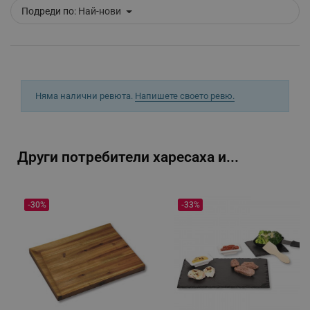
Подреди по:
Най-нови
_sgf_delayed_campaigns
.alleop.bg
_sgf_npq
.alleop.bg
Няма налични ревюта.
Напишете своето ревю.
Други потребители харесаха и...
_sgf_clicked_banners
.alleop.bg
-30%
-33%
_sgf_rq
.alleop.bg