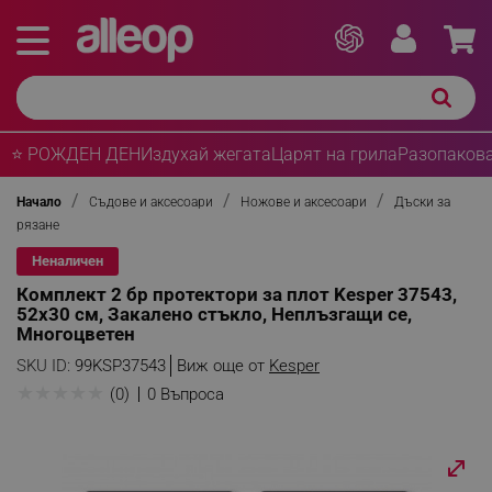
⭐ РОЖДЕН ДЕН
Издухай жегата
Царят на грила
Разопакова
Начало
Съдове и аксесоари
Ножове и аксесоари
Дъски за
рязане
Неналичен
Комплект 2 бр протектори за плот Kesper 37543,
52x30 см, Закалено стъкло, Неплъзгащи се,
Многоцветен
SKU ID:
99KSP37543
Виж още от
Kesper
★
★
★
★
★
(0)
0 Въпроса