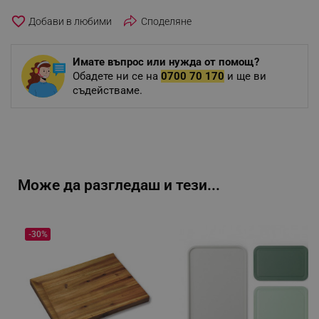
favorite_border
Споделяне
Имате въпрос или нужда от помощ?
Обадете ни се на
0700 70 170
и ще ви
съдействаме.
Може да разгледаш и тези...
-30%