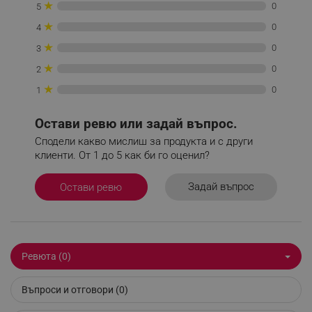
★
0
5
★
0
4
_sgf_push_permission_asked
.alleop.bg
★
0
3
Google Privacy Policy
★
0
2
★
0
1
_sgf_test_mode
.alleop.bg
Остави ревю или задай въпрос.
Сподели какво мислиш за продукта и с други
клиенти. От 1 до 5 как би го оценил?
_sgf_tracking
.alleop.bg
Задай въпрос
Остави ревю
Ревюта (0)
_sgf_delayed_actions,
.alleop.bg
Въпроси и отговори (0)