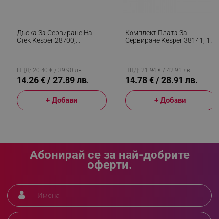
segmentifyExtension
.alleop.bg
Дъска За Сервиране На
Комплект Плата За
Стек Kesper 28700,
Сервиране Kesper 38141, 10
38x28x3см, Крачета Против
Части, За Двама, Шисти,
Хлъзгане, Акация, Кафяв
Аксесоари, Черен
sgfUserUpdateData
.alleop.bg
ПЦД: 20.40 € / 39.90 лв.
ПЦД: 21.94 € / 42.91 лв.
14.26 € / 27.89 лв.
14.78 € / 28.91 лв.
+ Добави
+ Добави
rlv_h_fbp
.alleop.bg
rlv_
.alleop.bg
Абонирай се за най-добрите
rlv_mode
.alleop.bg
оферти.
rlv_p
.alleop.bg
rlv_g
.alleop.bg
rlv_s
.alleop.bg
rlv_iv
.alleop.bg