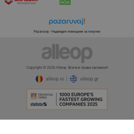
Pazaruvaj - Надежден помощник за покупки
Copyright © 2026 Alleop. Bcичĸи пpaвa зaпaзeни!
alleop.ro
alleop.gr
CookieScriptConsent
CookieScript
.alleop.bg