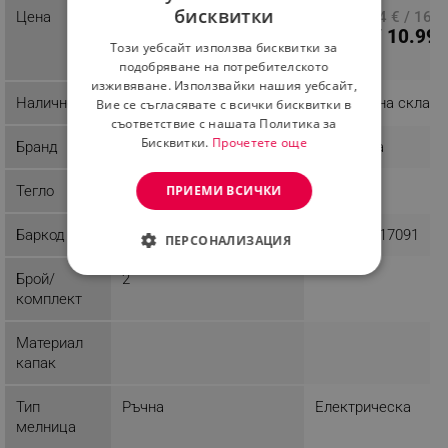
бисквитки
Цена
ПЦД: 20.40 € / 39.90
ПЦД: 8.64 € / 16.9
BULGARIAN
12.99 € /
5.62 € / 10.99 
лв.
Този уебсайт използва бисквитки за
25.41 лв.
ROMANIAN
подобряване на потребителското
изживяване. Използвайки нашия уебсайт,
Наличност
Налично на склад
Налично на склад
Вие се съгласявате с всички бисквитки в
съответствие с нашата Политика за
Бисквитки.
Прочетете още
Бранд
Klausberg
Esperanza
ПРИЕМИ ВСИЧКИ
Тегло
0.4 kg
0.26 kg
Баркод
5908287278592
5901299917091
ПЕРСОНАЛИЗАЦИЯ
Брой/
2
СТРОГО НЕОБХОДИМО
комплект
ЕФЕКТИВНОСТ
Материал
ТАРГЕТИРАНЕ
капак
ФУНКЦИОНАЛНОСТ
Тип
Ръчна
Електрическа
мелница
НЕКЛАСИФИЦИРАНИ