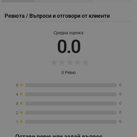
_sgf_user_id
.alleop.bg
Ревюта / Въпроси и отговори от клиенти
Средна оценка
_sgf_session_id
.alleop.bg
0.0
_sgf_push_permission_asked
.alleop.bg
★
★
★
★
★
Google Privacy Policy
0 Ревю
★
0
5
_sgf_test_mode
.alleop.bg
★
0
4
★
0
3
★
0
2
_sgf_tracking
.alleop.bg
★
0
1
Остави ревю или задай въпрос.