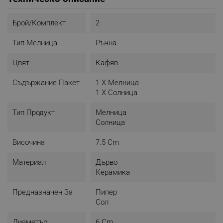
Брой/комплект
2
Тип Мелница
Ръчна
Цвят
Кафяв
Съдържание Пакет
1 X Мелница
1 Х Солница
Тип Продукт
Мелница
Солница
Височина
7.5 Cm
Материал
Дърво
Керамика
Предназначен За
Пипер
Сол
Диаметър
6 Cm