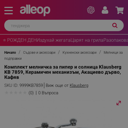
⭐ РОЖДЕН ДЕН
Издухай жегата
Царят на грила
Разопакова
Начало
Съдове и аксесоари
Кухненски аксесоари
Мелници за
подправки
Комплект мелничка за пипер и солница Klausberg
KB 7859, Керамичен механизъм, Акациево дърво,
Кафяв
SKU ID:
9999KB7859
Виж още от
Klausberg
★
★
★
★
★
(0)
0 Въпроса