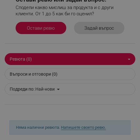
Сподели какво мислиш за продукта и с други
клиенти. От 1 до 5 как би го оценил?
_sgf_delayed_actions,
.alleop.bg
Задай въпрос
Остави ревю
_sgf_delayed_campaigns
.alleop.bg
Ревюта (0)
Въпроси и отговори (0)
_sgf_npq
.alleop.bg
Подреди по:
Най-нови
_sgf_clicked_banners
.alleop.bg
Няма налични ревюта.
Напишете своето ревю.