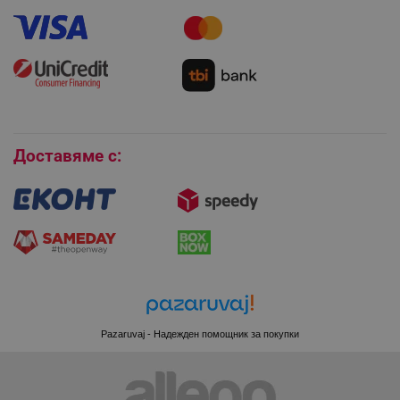
Гаранция и сервиз
PHPSESSID
PHP.net
Как да използвам промокод?
editor.alleop.bg
Монтаж на климатици
Как да се абонирам за имейл бюлетина?
Условия за връщане
Покупки на изплащане
Бисквитки
Доставяме с:
Pazaruvaj - Надежден помощник за покупки
CookieScriptConsent
CookieScript
.alleop.bg