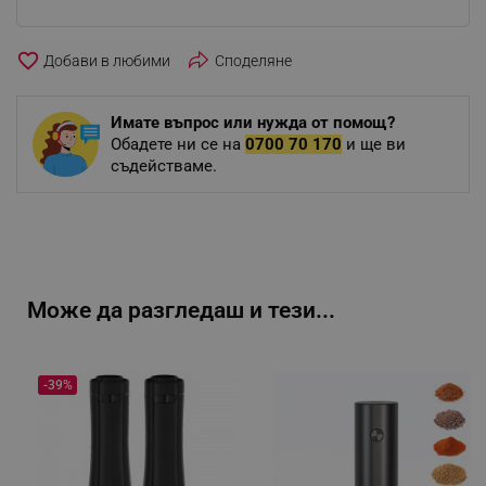
favorite_border
Споделяне
Имате въпрос или нужда от помощ?
Обадете ни се на
0700 70 170
и ще ви
съдействаме.
Може да разгледаш и тези...
-39%