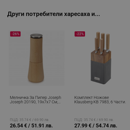
_sgf_rq
.alleop.bg
Други потребители харесаха и...
-26%
-22%
segmentifyExtension
.alleop.bg
sgfUserUpdateData
.alleop.bg
Мелничка За Пипер Joseph
Комплект Ножове
Joseph 20190, 19x7x7 См,
Klausberg KB 7983, 6 Части,
Стомана, Керамичен
Неръждаема Стомана,
Механизъм, Бамбук, Кафяв
Стойка От Акациево Дърво,
rlv_h_fbp
.alleop.bg
Кафяв/графит
ПЦД: 35.74 € / 69.90 лв.
ПЦД: 35.74 € / 69.90 лв.
rlv_
.alleop.bg
26.54 € / 51.91 лв.
27.99 € / 54.74 лв.
rlv_mode
.alleop.bg