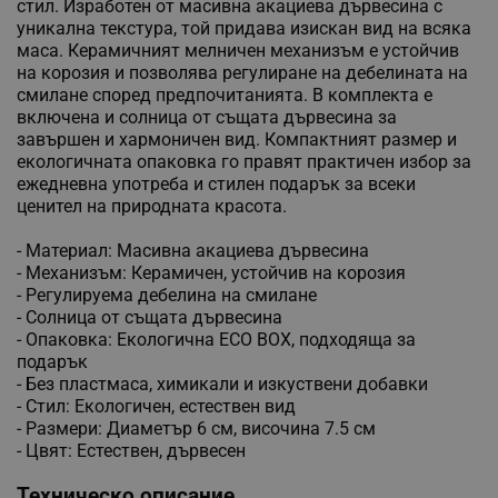
стил. Изработен от масивна акациева дървесина с
уникална текстура, той придава изискан вид на всяка
маса. Керамичният мелничен механизъм е устойчив
на корозия и позволява регулиране на дебелината на
смилане според предпочитанията. В комплекта е
включена и солница от същата дървесина за
завършен и хармоничен вид. Компактният размер и
екологичната опаковка го правят практичен избор за
ежедневна употреба и стилен подарък за всеки
ценител на природната красота.
- Материал: Масивна акациева дървесина
- Механизъм: Керамичен, устойчив на корозия
- Регулируема дебелина на смилане
- Солница от същата дървесина
- Опаковка: Екологична ECO BOX, подходяща за
подарък
- Без пластмаса, химикали и изкуствени добавки
- Стил: Екологичен, естествен вид
- Размери: Диаметър 6 см, височина 7.5 см
- Цвят: Естествен, дървесен
Техническо описание