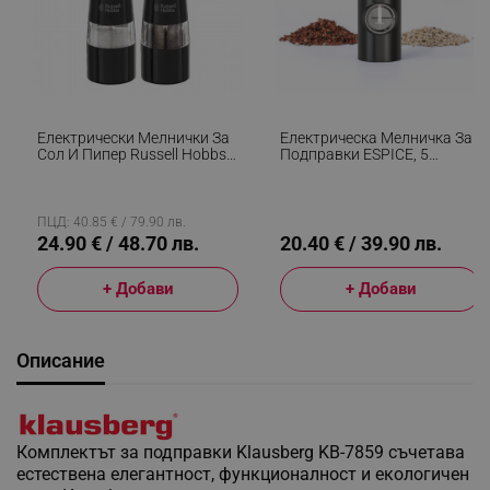
Електрически Мелнички За
Електрическа Мелничка За
Сол И Пипер Russell Hobbs
Подправки ESPICE, 5
Black 28010-56, Керамичен
Степени На Смилане, LED,
Механизъм, LED, Черен
Керамика, Ниско Ниво На
Шум, Черен
ПЦД: 40.85 € / 79.90 лв.
24.90 € / 48.70 лв.
20.40 € / 39.90 лв.
+ Добави
+ Добави
Описание
Комплектът за подправки Klausberg KB-7859 съчетава
естествена елегантност, функционалност и екологичен