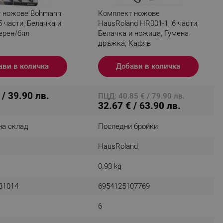
 ножове Bohmann
Комплект ножове
5 части, Белачка и
HausRoland HR001-1, 6 части,
ерен/бял
Белачка и ножица, Гумена
fying visitors. The lifetime
дръжка, Кафяв
ifying visitor sessions
ави в количка
Добави в количка
itor is asked for web push
 / 39.90 лв.
ПЦД: 40.85 € / 79.90 лв.
tor is a test user and can
32.67 € / 63.90 лв.
tor disabled tracking,
на склад
Последни бройки
y related cookies and local
HausRoland
aign specific data for
0.93 kg
aign specific data for
31014
6954125107769
r events stored to be sent
6
ferent banners clicked by the