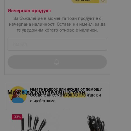
Изчерпан продукт
За съжаление в момента този продукт е с
изчерпана наличност. Остави ни имейл, за да
те уведомим когато отново е наличен.
Имате въпрос или нужда от помощ?
Може да разгледаш и тези...
Обадете ни се на
0700 70 170
и ще ви
съдействаме.
-33%