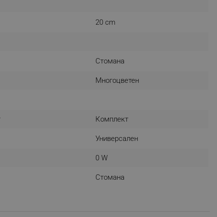
r events which is cancelled
ent to Segmentify servers
20 cm
 visitor installed
 visitor’s data including
Стомана
rship status and
Mногоцветен
т
Комплект
Универсален
0 W
Стомана