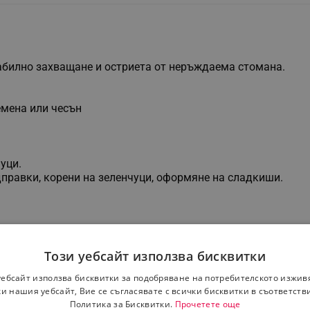
абилно захващане и остриета от неръждаема стомана.
семена или чесън
чуци.
одправки, корени на зеленчуци, оформяне на сладкиши.
Този уебсайт използва бисквитки
уебсайт използва бисквитки за подобряване на потребителското изжив
и нашия уебсайт, Вие се съгласявате с всички бисквитки в съответств
Политика за Бисквитки.
Прочетете още