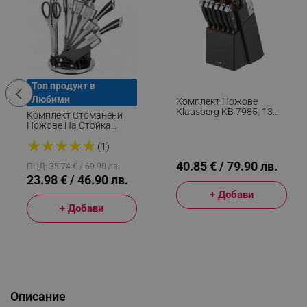
Топ продукт в
Любими
Комплект Ножове
Klausberg KB 7985, 13
Комплект Стоманени
Части, Неръждаема
Ножове На Стойка
Стомана,
Royalty Line RL-KSS700, 8
★
★
★
★
★
Стойка+точило, Черен
Части, Точило И
(1)
Ножица, Черен/инокс
40.85 € / 79.90 лв.
ПЦД: 35.74 € / 69.90 лв.
23.98 € / 46.90 лв.
+ Добави
+ Добави
Описание