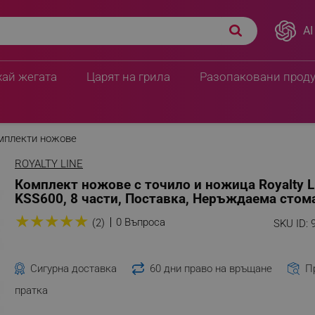
AI
хай жегата
Царят на грила
Разопаковани прод
мплекти ножове
ROYALTY LINE
Комплект ножове с точило и ножица Royalty L
KSS600, 8 части, Поставка, Неръждаема стом
★
★
★
★
★
0 Въпроса
(2)
SKU ID:
Сигурна доставка
60 дни право на връщане
П
пратка