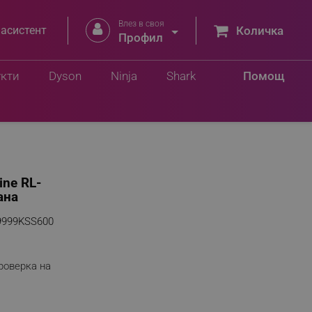
Влез в своя


 асистент
Количка
Профил
укти
Dyson
Ninja
Shark
Помощ
ine RL-
ана
9999KSS600
роверка на