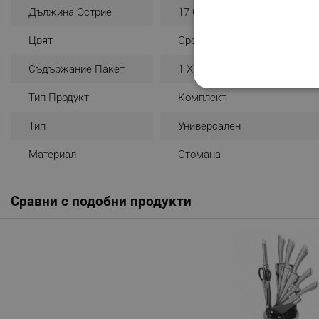
Дължина Острие
17 Cm
Цвят
Сребрист
Съдържание Пакет
1 X Ножица
СТРОГО НЕОБХО
Тип Продукт
Комплект
НЕКЛАСИФИЦИР
Тип
Универсален
Материал
Стомана
Строго н
Сравни с подобни продукти
Строго необходимите биск
акаунта. Уебсайтът не мо
Име
click_code_ps
_nzm_nosubscribe_92166-
_nzm_idnl_92166-7699