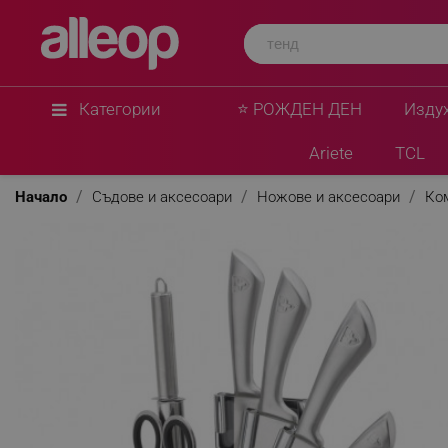
Категории
⭐ РОЖДЕН ДЕН
Изду
Ariete
TCL
Начало
Съдове и аксесоари
Ножове и аксесоари
Ко