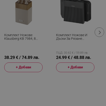
Комплект Ножове
Комплект Ножове И
Klausberg KB 7984, 8
Дъски За Рязане
Части, Неръждаема
Klausberg KB 7980, 8
Стомана, Точило,
Части, Неръждаема
Стойка От Акациево
Стомана, Стойка,
Дърво, Бежов/
Черен/инокс
ПЦД: 30.62 € / 59.89 лв.
Дървесен
38.29 € / 74.89 лв.
24.99 € / 48.88 лв.
+ Добави
+ Добави