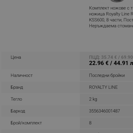
Комплект ножове с т
_nzm_noid_92166-7699
ножица Royalty Line 
_nzm_id_92166-7699
KSS600, 8 части, Пос
_sgf_user_id
Неръждаема стоман
Разглеждате този пр
_sgf_session_id
_sgf_push_permission_as
Цена
ПЦД: 35.74 € / 69.90
_sgf_test_mode
22.96 € / 44.91 
_sgf_tracking
Наличност
Последни бройки
Бранд
ROYALTY LINE
_sgf_delayed_actions,
Тегло
2 kg
_sgf_delayed_campaigns
Баркод
3556346001487
_sgf_npq
Брой/комплект
8
_sgf_clicked_banners