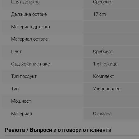
Цвят дръжка
Сребрист
_sgf_rq
Дължина острие
17 cm
segmentifyExtension
Материал дръжка
sgfUserUpdateData
Материал острие
Цвят
Сребрист
rlv_h_fbp
Съдържание пакет
1 x Ножица
rlv_
rlv_mode
Тип продукт
Комплект
rlv_p
Тип
Универсален
rlv_g
Мощност
rlv_s
rlv_iv
Материал
Стомана
rlv_e_pt
rlv_e
Ревюта / Въпроси и отговори от клиенти
rlv_h_profile