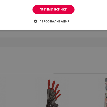
ПРИЕМИ ВСИЧКИ
ПЕРСОНАЛИЗАЦИЯ
ДИМО
ЕФЕКТИВНОСТ
ТАРГЕТИРАНЕ
ФУНКЦИО
АНИ
еобходимо
Ефективност
Таргетиране
Функционалност
Неклас
витки позволяват основната функционалност на уебсайта, като потребителско вл
же да се използва правилно без строго необходими бисквитки.
Provider /
Валиден
Описание
Домейн
до
.alleop.bg
1 месец
Profitshare
7699
.alleop.bg
1 месец
newsman
.alleop.bg
1 месец
Newsman