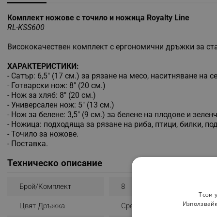
Комплект ножове с точило и ножица Royalty Line
RL-KSS600
Висококачествен комплект с ергономични дръжки за ст
ХАРАКТЕРИСТИКИ:
- Сатър: 6,5" (17 см.) за рязане на месо, наситняване на 
- Готварски нож: 8" (20 см.)
- Нож за хляб: 8" (20 см.)
- Универсален нож: 5" (13 см.)
- Нож за белене: 3,5" (9 см.) за белене на плодове и зелен
- Ножица: подходяща за рязане на риба, птици, билки, п
- Точило за ножове.
- Поставка.
Техническо описание
Брой/комплект
8
Този 
Използвайк
Цвят Дръжка
Сребрист