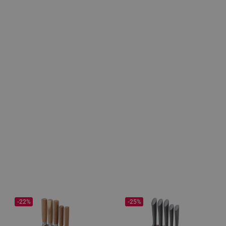
-22%
-25%