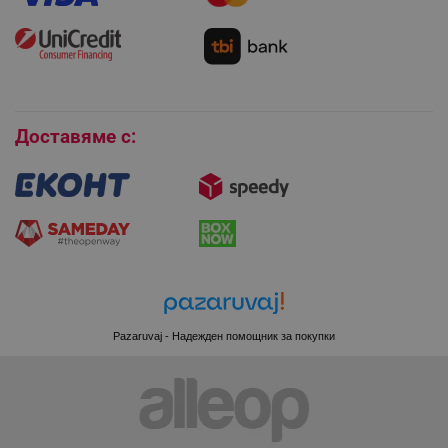
Монтаж на климатици
Как да се абонирам за имейл бюлетина?
Условия за връщане
LaVisitorId_YWxsZW9wLmxhZGVzay5jb20v
.alleop.bg
Покупки на изплащане
LaSID
Quality Unit LLC
www.alleop.bg
Бисквитки
Доставяме с:
PHPSESSID
PHP.net
editor.alleop.bg
Pazaruvaj - Надежден помощник за покупки