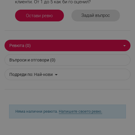
клиенти. От 1 до 5 как би го оценил?
_sgf_test_mode
.alleop.bg
Задай въпрос
Остави ревю
_sgf_tracking
.alleop.bg
Ревюта (0)
Въпроси и отговори (0)
Подреди по:
Най-нови
_sgf_delayed_actions,
.alleop.bg
Няма налични ревюта.
Напишете своето ревю.
_sgf_delayed_campaigns
.alleop.bg