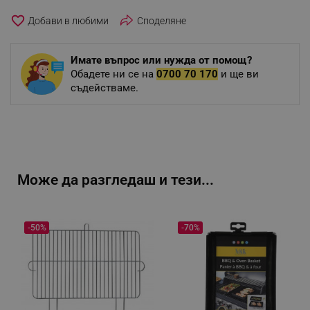
favorite_border
Споделяне
Имате въпрос или нужда от помощ?
Обадете ни се на
0700 70 170
и ще ви
съдействаме.
Може да разгледаш и тези...
-50%
-70%