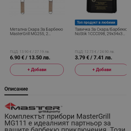
Топ продукт в любими
Метална Скара За Барбекю
Тавичка За Скара/барбекю
MasterGrill MG255, 2
NoStik 1CCC098, 29x34x3
Дървени Дръжки, Размер
См, Многократна Употреба,
На Скарата 54 Х 34 См,
Незалепваща, Черен
Инокс/кафяв
ПЦД: 13.90 € / 27.19 лв.
ПЦД: 12.73 € / 24.90 лв.
6.90 € / 13.50 лв.
3.79 € / 7.41 лв.
+ Добави
+ Добави
Описание
Комплектът прибори MasterGrill
MG111 е идеалният партньор за
вашите барбекю приключения. Този