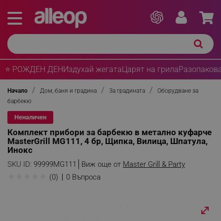
⭐ РОЖДЕН ДЕН
Издухай жегата
Царят на грила
Разопакова
Начало
Дом, баня и градина
За градината
Оборудване за
барбекю
Неналичен
Комплект прибори за барбекю в метално куфарче
MasterGrill MG111, 4 бр, Щипка, Вилица, Шпатула,
Инокс
SKU ID:
99999MG111
Виж още от
Master Grill & Party
★
★
★
★
★
(0)
0 Въпроса