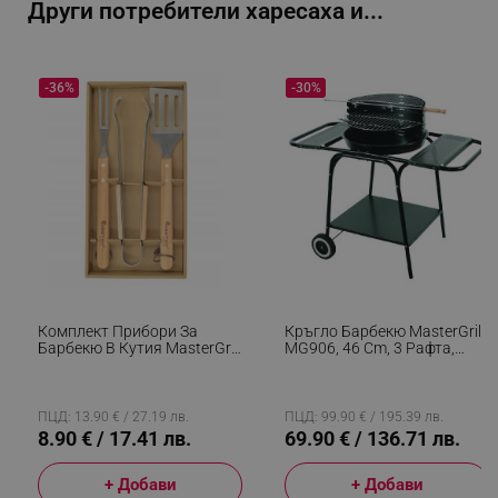
Други потребители харесаха и...
_sgf_npq
.alleop.bg
-36%
-30%
_sgf_clicked_banners
.alleop.bg
_sgf_rq
.alleop.bg
Комплект Прибори За
Кръгло Барбекю MasterGrill
Барбекю В Кутия MasterGrill
MG906, 46 Cm, 3 Рафта,
MG110, 4 Бр, Щипка,
Грил Шиш, 2 Колела,
Вилица, Шпатула, Инокс/
Емайлирана Стомана,
Дърво
Черен
segmentifyExtension
.alleop.bg
ПЦД: 13.90 € / 27.19 лв.
ПЦД: 99.90 € / 195.39 лв.
8.90 € / 17.41 лв.
69.90 € / 136.71 лв.
+ Добави
+ Добави