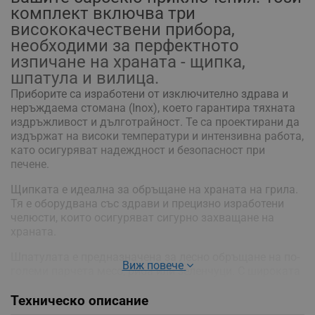
комплект включва три
висококачествени прибора,
необходими за перфектното
изпичане на храната - щипка,
шпатула и вилица.
Приборите са изработени от изключително здрава и
неръждаема стомана (Inox), което гарантира тяхната
издръжливост и дълготрайност. Те са проектирани да
издържат на високи температури и интензивна работа,
като осигуряват надеждност и безопасност при
печене.
Щипката е идеална за обръщане на храната на грила.
Тя е оборудвана със здрави и прецизно изработени
челюсти, които осигуряват сигурно захващане на
храната.
Шпатулата е предназначена за лесно обръщане на по-
Виж повече
големи парчета месо, риба или зеленчуци. С широката
и леко извита предна част можете да обръщате
Техническо описание
храната с лекота и прецизност.