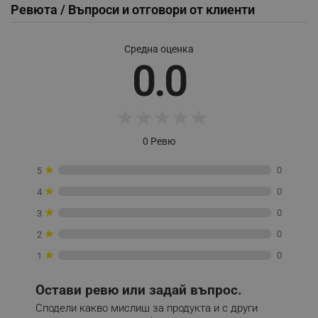
Ревюта / Въпроси и отговори от клиенти
Provider /
Име
Домейн
Средна оценка
click_code_ps
.alleop.bg
0.0
_nzm_nosubscribe_92166-7699
.alleop.bg
_nzm_idnl_92166-7699
.alleop.bg
★
★
★
★
★
_nzm_noid_92166-7699
.alleop.bg
_nzm_id_92166-7699
.alleop.bg
0 Ревю
_sgf_user_id
.alleop.bg
★
0
5
★
0
4
★
0
3
_sgf_session_id
.alleop.bg
★
0
2
★
0
1
_sgf_push_permission_asked
.alleop.bg
Остави ревю или задай въпрос.
Google Privacy Policy
Сподели какво мислиш за продукта и с други