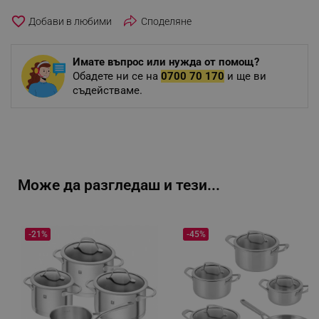
favorite_border
Споделяне
Имате въпрос или нужда от помощ?
Обадете ни се на
0700 70 170
и ще ви
съдействаме.
Може да разгледаш и тези...
-21%
-45%