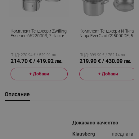
Комплект Тенджери Zwilling
Комплект Тенджери И Тиган
Essence 66220003, 7 Части,
Ninja EverClad C95000DE, 5
Неръждаема Стомана
Части, Стомана, Фурна До
18/10, Многослойно SIGMA
315°C, Индукция, Без PFAS,
Classic+ Дъно, Индукция,
Инокс
Сребрист
ПЦД: 270.94 € / 529.91 лв.
ПЦД: 399.90 € / 782.14 лв.
214.70 € / 419.92 лв.
219.90 € / 430.09 лв.
+ Добави
+ Добави
Описание
Доказано качество
Klausberg
предлага