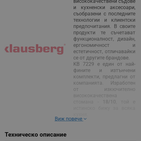
висококачествени съдове
и кухненски аксесоари,
съобразени с последните
технологии и клиентски
предпочитания. В своите
продукти те съчетават
функционалност, дизайн,
ергономичност и
естетичност, отличавайки
се от другите брандове.
KB 7229 е един от най-
фините и изтънчени
комплекти, предлагни от
компанията. Изработен
от изкючително
висококачествена
стомана -
18/10
, той е
истинско бижу за всяка
кухня.
Виж повече
С мисъл към всеки детайл
Техническо описание
Комплект тенджери