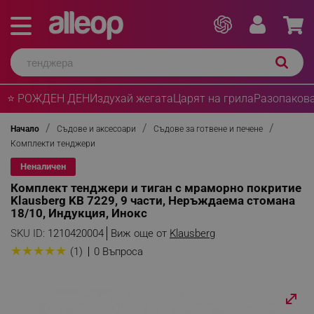
⭐ РОЖДЕН ДЕН
Издухай жегата
Царят на грила
Разопакова
Начало
Съдове и аксесоари
Съдове за готвене и печене
Комплекти тенджери
Неналичен
Комплект тенджери и тиган с мраморно покритие
Klausberg KB 7229, 9 части, Неръждаема стомана
18/10, Индукция, Инокс
SKU ID:
1210420004
Виж още от
Klausberg
★
★
★
★
★
(1)
0 Въпроса