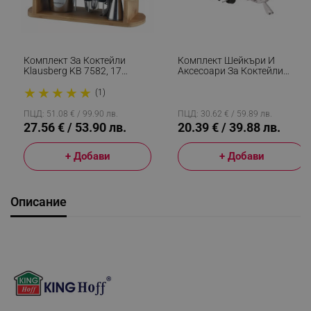
Комплект За Коктейли
Комплект Шейкъри И
Klausberg KB 7582, 17
Аксесоари За Коктейли
Части, Бамбукова Стойка,
Kinghoff KH 1708, 9 Бр,
★
★
★
★
★
Инокс
600/750 Ml, Инокс
(1)
ПЦД: 51.08 € / 99.90 лв.
ПЦД: 30.62 € / 59.89 лв.
27.56 € / 53.90 лв.
20.39 € / 39.88 лв.
+ Добави
+ Добави
Описание