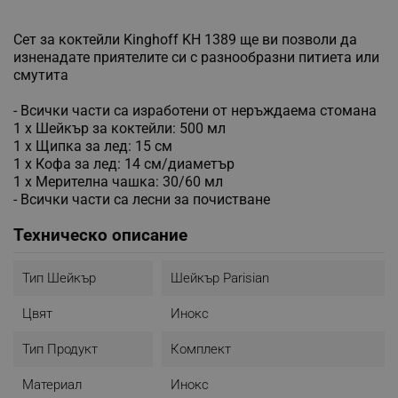
Сет за коктейли Kinghoff KH 1389 ще ви позволи да
изненадате приятелите си с разнообразни питиета или
смутита
- Всички части са изработени от неръждаема стомана
1 х Шейкър за коктейли: 500 мл
1 х Щипка за лед: 15 см
1 х Кофа за лед: 14 см/диаметър
1 х Мерителна чашка: 30/60 мл
- Всички части са лесни за почистване
Техническо описание
Тип Шейкър
Шейкър Parisian
Цвят
Инокс
Тип Продукт
Комплект
Материал
Инокс