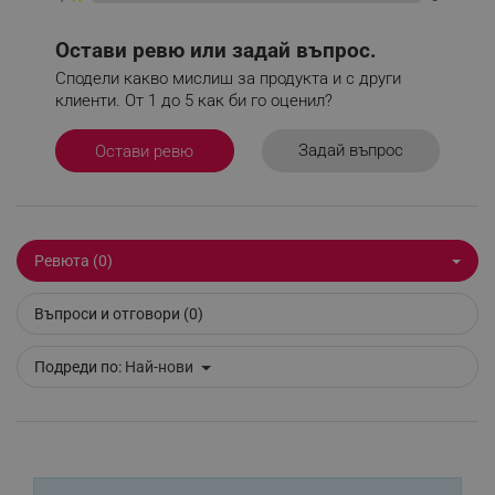
_nzm_id_92166-7699
.alleop.bg
_sgf_user_id
.alleop.bg
Остави ревю или задай въпрос.
Сподели какво мислиш за продукта и с други
клиенти. От 1 до 5 как би го оценил?
_sgf_session_id
.alleop.bg
Задай въпрос
Остави ревю
_sgf_push_permission_asked
.alleop.bg
Ревюта (0)
Google Privacy Policy
Въпроси и отговори (0)
_sgf_test_mode
.alleop.bg
Подреди по:
Най-нови
_sgf_tracking
.alleop.bg