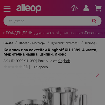
⭐ РОЖДЕН ДЕН
Издухай жегата
Царят на грила
Разопакова
Начало
Съдове и аксесоари
Кухненски аксесоари
Шейкъри
Комплект за коктейли Kinghoff KH 1389, 4 части,
Мерителна чашка, Щипки, Инокс
SKU ID:
9999KH1389
Виж още от
Kinghoff
★
★
★
★
★
(0)
0 Въпроса