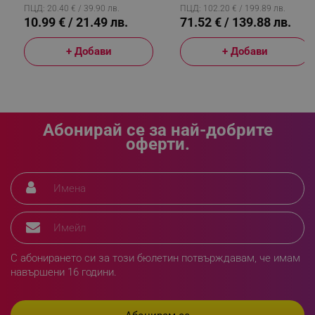
ПЦД: 20.40 € / 39.90 лв.
ПЦД: 102.20 € / 199.89 лв.
10.99 € / 21.49 лв.
71.52 € / 139.88 лв.
_sgf_rq
.alleop.bg
+ Добави
+ Добави
Абонирай се за най-добрите
segmentifyExtension
.alleop.bg
оферти.
sgfUserUpdateData
.alleop.bg
С абонирането си за този бюлетин потвърждавам, че имам
навършени 16 години.
rlv_h_fbp
.alleop.bg
rlv_
.alleop.bg