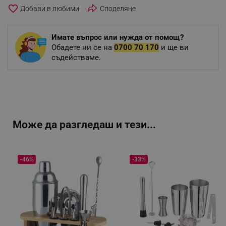
favorite_border
Споделяне
Имате въпрос или нужда от помощ?
Обадете ни се на
0700 70 170
и ще ви
съдействаме.
Може да разгледаш и тези...
-46%
-33%