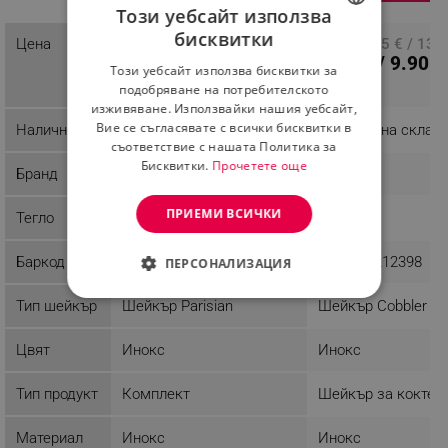
Този уебсайт използва
бисквитки
Цена
ПЦД: 25.51 € / 49.89
ПЦД: 7.15 € / 13.9
BULGARIAN
15.28 € /
5.06 € / 9.90 л
лв.
Този уебсайт използва бисквитки за
29.89 лв.
ROMANIAN
подобряване на потребителското
изживяване. Използвайки нашия уебсайт,
Вие се съгласявате с всички бисквитки в
Наличност
Последни бройки
Налично на склад
съответствие с нашата Политика за
Бисквитки.
Прочетете още
Бранд
Kinghoff
Kinghoff
ПРИЕМИ ВСИЧКИ
Тегло
1.25 kg
0.29 kg
Баркод
5908287213890
5908287212398
ПЕРСОНАЛИЗАЦИЯ
СТРОГО НЕОБХОДИМО
Тип шейкър
Шейкър Parisian
Шейкър Cobbler
ЕФЕКТИВНОСТ
Цвят
Инокс
Инокс
ТАРГЕТИРАНЕ
Тип продукт
Комплект
Шейкър за коктей
ФУНКЦИОНАЛНОСТ
Материал
Инокс
Инокс