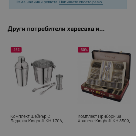
Няма налични ревюта.
Напишете своето ревю.
Други потребители харесаха и...
_sgf_delayed_actions,
.alleop.bg
-46%
-30%
_sgf_delayed_campaigns
.alleop.bg
_sgf_npq
.alleop.bg
Комплект Шейкър С
Комплект Прибори За
_sgf_clicked_banners
.alleop.bg
Ледарка Kinghoff KH 1706, 4
Хранене Kinghoff KH 3509,
Части, Мерителна Чашка,
72 Части, За 12 Човека,
Щипки, Инокс
Куфар, Неръждаема
Стомана, Сребрист