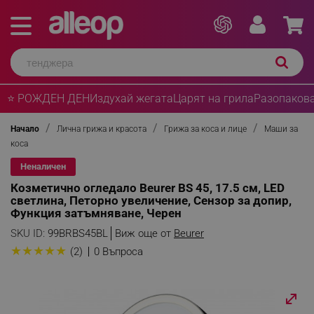
⭐ РОЖДЕН ДЕН
Издухай жегата
Царят на грила
Разопакова
Начало
Лична грижа и красота
Грижа за коса и лице
Маши за
коса
Неналичен
Козметично огледало Beurer BS 45, 17.5 см, LED
светлина, Петорно увеличение, Сензор за допир,
Функция затъмняване, Черен
SKU ID:
99BRBS45BL
Виж още от
Beurer
★
★
★
★
★
(2)
0 Въпроса