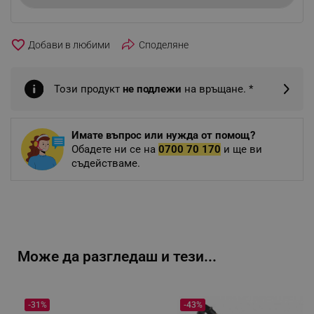
favorite_border
Споделяне
Този продукт
не подлежи
на връщане. *
Имате въпрос или нужда от помощ?
Обадете ни се на
0700 70 170
и ще ви
съдействаме.
Може да разгледаш и тези...
-31%
-43%