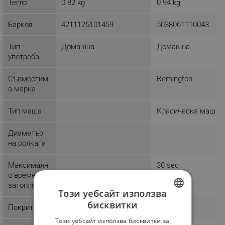
Тегло
0.82 kg
0.94 kg
Баркод
4211125101459
5038061110043
Тип
Домашна
Домашна
употреба
Съвместим
Remington
а марка
Тип маша
Класическа маша
Диаметър
на ролката
Максималн
30 sec
о време за
затопляне
Този уебсайт използва
бисквитки
Покритие
Хром
Керамика
BULGARIAN
Този уебсайт използва бисквитки за