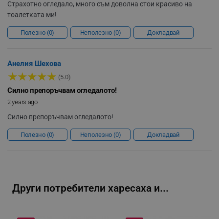
Страхотно огледало, много съм доволна стои красиво на
тоалетката ми!
Полезно
0
Неполезно
0
Докладвай
segmentifyExtension
.alleop.bg
Анелия Шехова
★
★
★
★
★
(5.0)
Силно препоръчвам огледалото!
sgfUserUpdateData
.alleop.bg
2 years ago
Силно препоръчвам огледалото!
Полезно
0
Неполезно
0
Докладвай
rlv_h_fbp
.alleop.bg
rlv_
.alleop.bg
Други потребители харесаха и...
rlv_mode
.alleop.bg
rlv_p
.alleop.bg
rlv_g
.alleop.bg