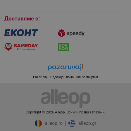
Бисквитки
Доставяме с:
XSRF-TOKEN
promo.alleop.bg
Pazaruvaj - Надежден помощник за покупки
PHPSESSID
PHP.net
www.alleop.bg
Copyright © 2026 Alleop. Bcичĸи пpaвa зaпaзeни!
alleop.ro
alleop.gr