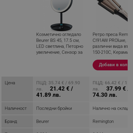
Козметично огледало
Ретро преса Remin
Beurer BS 45, 17.5 см,
CI91AW PROluxe, За
LED светлина, Петорно
различни вида вълн
увеличение, Сензор за
150-210C, Керамич
допир, Функция
покритие, Бял/чере
затъмняване, Черен
Добави в колич
Разглеждате този
продукт
Цена
ПЦД: 35.74 € / 69.90
ПЦД: 66.42 € / 129
21.42 € /
37.99 € /
лв.
лв.
41.89 лв.
74.30 лв.
Наличност
Последни бройки
Налично на склад
Бранд
Beurer
Remington