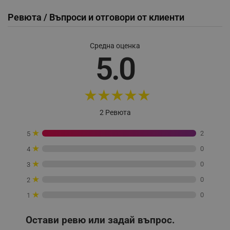
Ревюта / Въпроси и отговори от клиенти
_sgf_session_id
.alleop.bg
Средна оценка
5.0
_sgf_push_permission_asked
.alleop.bg
Google Privacy Policy
★
★
★
★
★
2 Ревюта
_sgf_test_mode
.alleop.bg
★
2
5
★
0
4
★
0
3
_sgf_tracking
.alleop.bg
★
0
2
★
0
1
Остави ревю или задай въпрос.