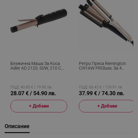
Безжична Маша За Коса
Ретро Преса Remington
Adler AD 2120, 50W, 210 C,
CI91AW PROluxe, За 4
Керамично-Турмалиново
Различни Вида Вълни, 150-
Покритие, LED Дисплей,
210C, Керамично Покритие,
Черен/Меден
Бял/черен
ПЦД: 40.85 € / 79.90 лв.
ПЦД: 66.42 € / 129.91 лв.
28.07 € / 54.90 лв.
37.99 € / 74.30 лв.
+ Добави
+ Добави
Описание