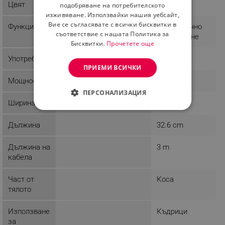
ROMANIAN
Цвят
Бял
Бял
подобряване на потребителското
изживяване. Използвайки нашия уебсайт,
Вие се съгласявате с всички бисквитки в
Функции
Автоматично
Автоматично
съответствие с нашата Политика за
изключване
изключване
Бисквитки.
Прочетете още
Употреба
Суха коса
ПРИЕМИ ВСИЧКИ
Мощност
ПЕРСОНАЛИЗАЦИЯ
Ширина
6 cm
СТРОГО НЕОБХОДИМО
Дължина
32.6 cm
ЕФЕКТИВНОСТ
Дължина на
3 m
ТАРГЕТИРАНЕ
кабела
ФУНКЦИОНАЛНОСТ
Част от
Коса
тялото
НЕКЛАСИФИЦИРАНИ
Използване
Къдрици
за