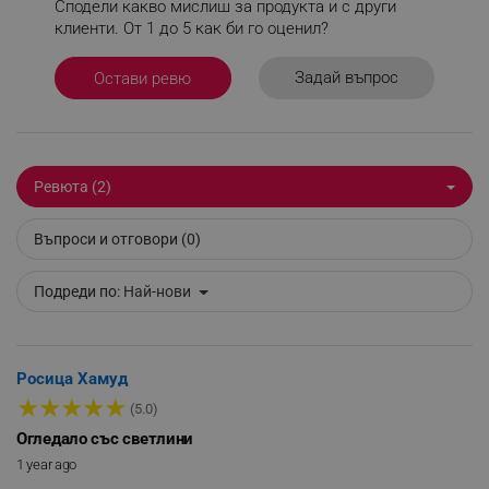
Сподели какво мислиш за продукта и с други
_sgf_delayed_actions,
.alleop.bg
клиенти. От 1 до 5 как би го оценил?
Задай въпрос
Остави ревю
_sgf_delayed_campaigns
.alleop.bg
Ревюта (2)
_sgf_npq
.alleop.bg
Въпроси и отговори (0)
Подреди по:
Най-нови
_sgf_clicked_banners
.alleop.bg
Росица Хамуд
★
★
★
★
★
(5.0)
_sgf_rq
.alleop.bg
Огледало със светлини
1 year ago