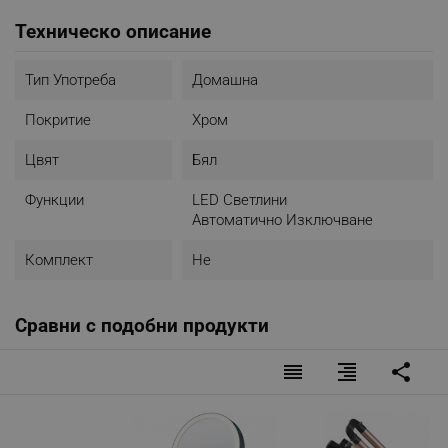
Техническо описание
Тип Употреба
Домашна
Покритие
Хром
Цвят
Бял
Функции
LED Светлини
Автоматично Изключване
Комплект
Не
Сравни с подобни продукти
reorder
format_align_right
share