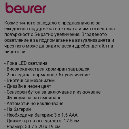
Козметичното огледало е предназначено за
ежедневна поддръжка на кожата и има огледална
повърхност с 5-кратно увеличение. Вграденото
осветление е за подпомагане на визуализацията и
чрез него може да видите всеки дребен детайл на
лицето си.
- Ярка LED светлина
- Висококачествен хромиран завършек
- 2 огледала: нормално / 5х увеличение
- Въртящ се механизъм
- Дизайн в черен цвят
- Сензорен бутон за включване и изкючване
- Функция за затъмняване
- Автоматично изключване
- На батерии
- Необходими батерии: 3 х 1.5 AAA
- Диаметър на огледалото: 17.5 см
- Размер: 33.7 х 20 х 19 см