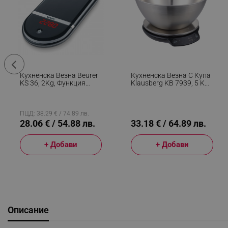
Кухненска Везна Beurer
Кухненска Везна С Купа
KS 36, 2Kg, Функция
Klausberg KB 7939, 5 Kg,
ТARA, LCD Дисплей,
Bluetooth, Мобилно
Черен
Приложение, LED, ТАРА,
Течности, 4 Хранителни
Стойности, Инокс
ПЦД: 38.29 € / 74.89 лв.
28.06 € / 54.88 лв.
33.18 € / 64.89 лв.
+ Добави
+ Добави
Описание