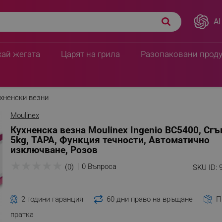
AI
хай жегата
Царят на грила
Разопаковани прод
хненски везни
Moulinex
Кухненска везна Moulinex Ingenio BC5400, Сгъ
5kg, ТАРА, Функция течности, Автоматично
изключване, Розов
★
★
★
★
★
0 Въпроса
(0)
SKU ID:
2 години гаранция
60 дни право на връщане
П
пратка