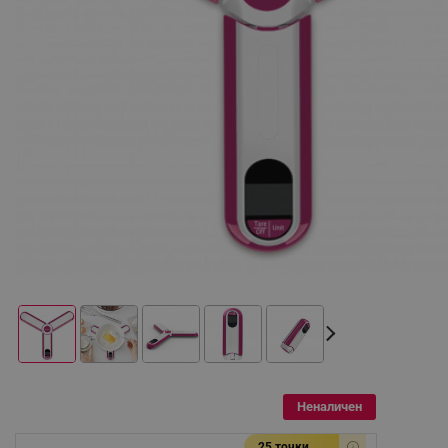
Неналичен
25 точки