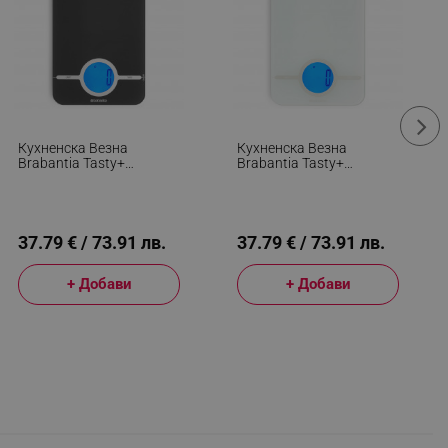
Кухненска Везна
Кухненска Везна
Brabantia Tasty+
Brabantia Tasty+
1001251, До 5 Кг, 3x AAA
1001252, До 5 Кг, 3x AAA
Батерии, ТАРА, LCD
Батерии, ТАРА, LCD
Дисплей, Тъмносив
Дисплей, Светлосив
37.79 € / 73.91 лв.
37.79 € / 73.91 лв.
+ Добави
+ Добави