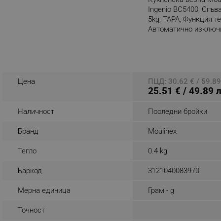
Ingenio BC5400, Сгъв
_sgf_rq
5kg, ТАРА, Функция т
Автоматично изключ
Розов
segmentifyExtension
Разглеждате този пр
sgfUserUpdateData
Цена
ПЦД: 30.62 € / 59.89
25.51 € / 49.89 
rlv_h_fbp
rlv_
Наличност
Последни бройки
rlv_mode
Бранд
Moulinex
rlv_p
rlv_g
Тегло
0.4 kg
rlv_s
Баркод
3121040083970
rlv_iv
rlv_e_pt
Мерна единица
Грам - g
rlv_e
Точност
rlv_h_profile