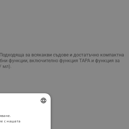
. Подходяща за всякакви съдове и достатъчно компактна
добни функции, включително функция ТАРА и функция за
/ мл).
яване.
BULGARIAN
ие с нашата
ROMANIAN