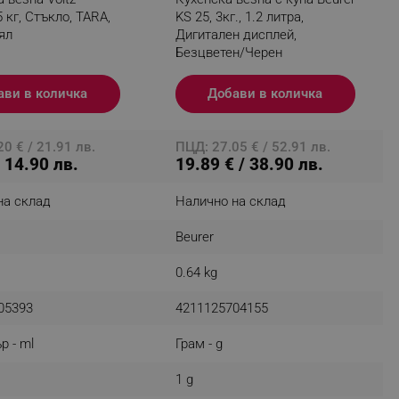
5 кг, Стъкло, TARA,
KS 25, 3кг., 1.2 литра,
r events which is cancelled
ял
Дигитален дисплей,
ent to Segmentify servers
Безцветен/Черен
 visitor installed
ави в количка
Добави в количка
 visitor’s data including
rship status and
0 € / 21.91 лв.
ПЦД: 27.05 € / 52.91 лв.
/ 14.90 лв.
19.89 € / 38.90 лв.
на склад
Налично на склад
Beurer
0.64 kg
05393
4211125704155
р - ml
Грам - g
1 g