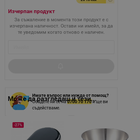
Изчерпан продукт
За съжаление в момента този продукт е с
изчерпана наличност. Остави ни имейл, за да
те уведомим когато отново е наличен.
Имате въпрос или нужда от помощ?
Може да разгледаш и тези...
Обадете ни се на
0700 70 170
и ще ви
съдействаме.
-27%