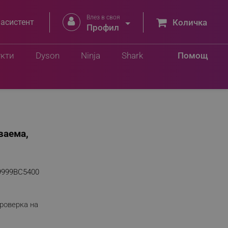
Влез в своя


 асистент
Количка
Профил
укти
Dyson
Ninja
Shark
Помощ
ваема,
9999BC5400
роверка на