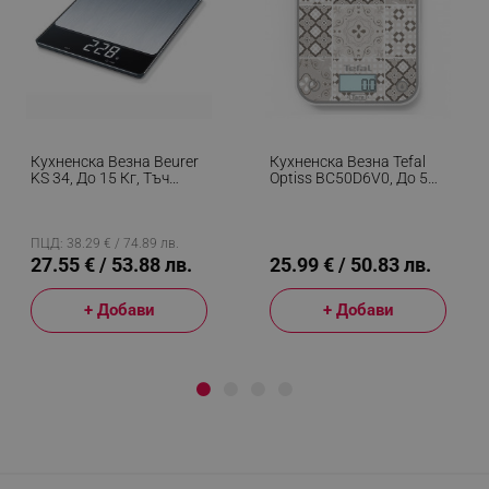
Кухненска Везна Beurer
Кухненска Везна Tefal
KS 34, До 15 Кг, Тъч
Optiss BC50D6V0, До 5
Скрийн, ТАРА,
Кг, ТАРА, LCD, Стъкло,
Неръждаема Стомана,
Големи Цифри, Сив/
Сив/черен
Декоративен Десен
ПЦД: 38.29 € / 74.89 лв.
27.55 € / 53.88 лв.
25.99 € / 50.83 лв.
+ Добави
+ Добави