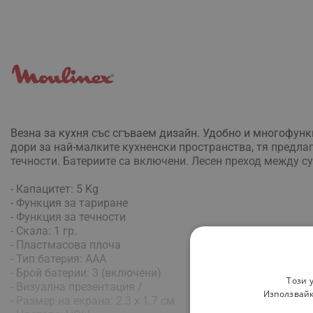
Везна за кухня със сгъваем дизайн. Удобно и многофун
дори за най-малките кухненски пространства, тя предла
течности. Батериите са включени. Лесен преход между сухи 
- Капацитет: 5 Kg
- Функция за тариране
- Функция за течности
- Скала: 1 гр.
- Пластмасова плоча
- Тип батерия: AAA
- Брой батерии: 3 (включени)
Този 
- Визуална презентация /
Използвайк
- Размер на екрана: 2.3 x 1.7 см