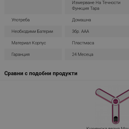
Измерване На Течности
_nzm_noid_92166-7699
Функция Тара
_nzm_id_92166-7699
Употреба
Домашна
_sgf_user_id
Необходими Батерии
3бр. AAA
_sgf_session_id
Материал Корпус
Пластмаса
_sgf_push_permission_as
Гаранция
24 Месеца
_sgf_test_mode
_sgf_tracking
Сравни с подобни продукти
_sgf_delayed_actions,
_sgf_delayed_campaigns
_sgf_npq
_sgf_clicked_banners
Кухненска везна Mou