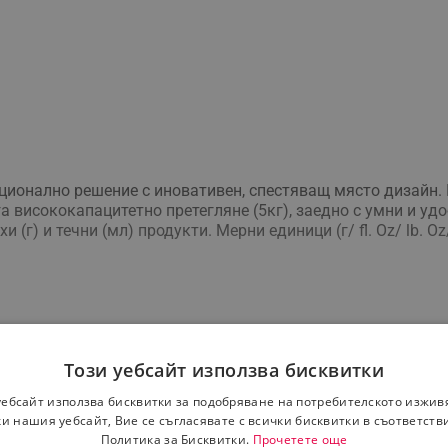
кционално решение с иновативен, спестяващ място дизайн
га висококапацитетно претегляне (5кг), заедно с умни и у
(г) и течни (мл) продукти. Мерни единици (г/ fl. Oz/ lb. Oz
Този уебсайт използва бисквитки
уебсайт използва бисквитки за подобряване на потребителското изжив
и нашия уебсайт, Вие се съгласявате с всички бисквитки в съответств
Политика за Бисквитки.
Прочетете още