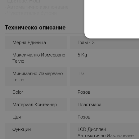
- Цветове: HOLI
- Автоматично изключване
- Чувствителни бутони
Техническо описание
СТРОГО НЕОБХО
Мерна Единица
Грам - G
НЕКЛАСИФИЦИР
Максимално Измервано
5 Кg
Тегло
Минимално Измервано
1 G
Тегло
Строго н
Color
Розов
Строго необходимите биск
акаунта. Уебсайтът не мо
Материал Контейнер
Пластмаса
Име
Цвят
Розов
click_code_ps
Функции
LCD Дисплей
_nzm_nosubscribe_92166-
Автоматично Изключване
_nzm_idnl_92166-7699