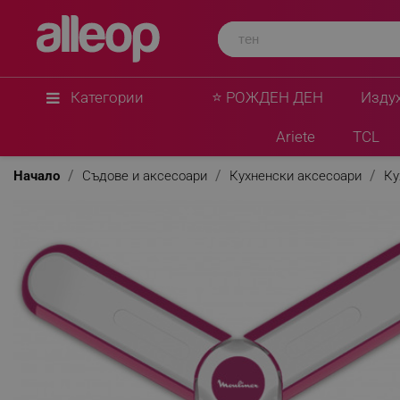
Категории
⭐ РОЖДЕН ДЕН
Изду
Ariete
TCL
Начало
Съдове и аксесоари
Кухненски аксесоари
Ку