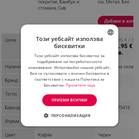
покритие, Бамбук и
см, Метал, Бял
стомана, Сив
Разглеждате този
Добави в коли
продукт
Този уебсайт използва
35.74 € / 69.90 лв.
Цена
ПЦД: 40.85 € / 79.
бисквитки
22.95 € /
лв.
BULGARIAN
44.89 лв.
Този уебсайт използва бисквитки за
ROMANIAN
подобряване на потребителското
Наличност
Последни бройки
Налично на склад
изживяване. Използвайки нашия уебсайт,
Вие се съгласявате с всички бисквитки в
съответствие с нашата Политика за
Бранд
Kassel
Klausberg
Бисквитки.
Прочетете още
Тегло
1.8 kg
1.01 kg
ПРИЕМИ ВСИЧКИ
Баркод
5902340935101
5908287275416
ПЕРСОНАЛИЗАЦИЯ
Форма
Овална
СТРОГО НЕОБХОДИМО
Цвят
Кафяв
Черен