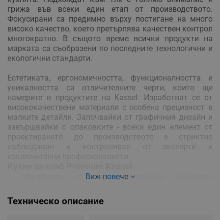
грижа във всеки един етап от производството.
Фокусирани са предимно върху постигане на много
високо качество, което претърпява качествен контрол
многократно. В същото време всички продукти на
марката са съобразени по последните технологични и
екологични стандарти.
Естетиката, ергономичността, функционалността и
уникалността са отличителните черти, които ще
намерите в продуктите на Kassel. Изработват се от
висококачествени материали с особена прецизност в
малките детайли. Започвайки от графичния дизайн и
завършвайки с опаковките - всеки един елемент от
проектирането до производството е стриктно
наблюдаван и контролиран от експерти и
изключителни професионалисти.
Кутия за хляб Premium Kassel
- Изработен от висококачествена лакирана
Виж повече
неръждаема стомана и бамбуково дърво
- Здрава и солидна конструкция, проектирана за дълга
Техническо описание
употреба
- Модерен дизайн