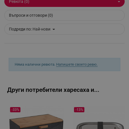
Ревюта (0)
Въпроси и отговори (0)
_sgf_tracking
.alleop.bg
Подреди по:
Най-нови
_sgf_delayed_actions,
.alleop.bg
Няма налични ревюта.
Напишете своето ревю.
_sgf_delayed_campaigns
.alleop.bg
Други потребители харесаха и...
-33%
-13%
_sgf_npq
.alleop.bg