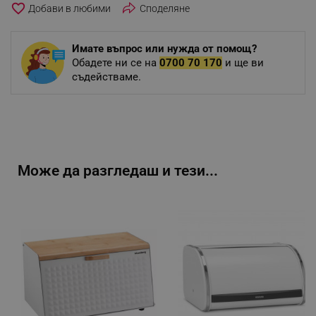
favorite_border
Споделяне
Имате въпрос или нужда от помощ?
Обадете ни се на
0700 70 170
и ще ви
съдействаме.
Може да разгледаш и тези...