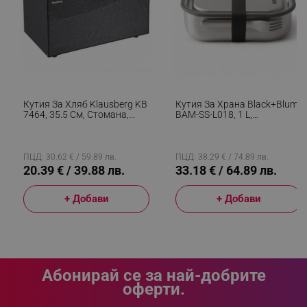
_sgf_clicked_banners
.alleop.bg
_sgf_rq
.alleop.bg
Кутия За Хляб Klausberg KB
Кутия За Храна Black+Blum
7464, 35.5 См, Стомана,
BAM-SS-L018, 1 L,
Бамбук, Горен И Преден
Правоъгълна, Подходяща
Капак, Черен
За Фурна, Без BPA,
Неръждаема Стомана, Сив
ПЦД: 30.62 € / 59.89 лв.
ПЦД: 38.29 € / 74.89 лв.
20.39 € / 39.88 лв.
33.18 € / 64.89 лв.
+ Добави
+ Добави
segmentifyExtension
.alleop.bg
sgfUserUpdateData
.alleop.bg
Абонирай се за най-добрите
оферти.