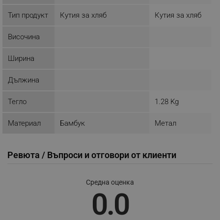
ЕФЕКТИВНОСТ
Тип продукт
Кутия за хляб
Кутия за хляб
ТАРГЕТИРАНЕ
Височина
ФУНКЦИОНАЛНОСТ
Ширина
НЕКЛАСИФИЦИРАНИ
Дължина
Тегло
1.28 Kg
Строго необходимо
Ефективност
Таргетиране
Функционалност
Материал
Бамбук
Метал
Некласифицирани
Строго необходимите бисквитки позволяват
Ревюта / Въпроси и отговори от клиенти
основната функционалност на уебсайта, като
потребителско влизане и управление на
акаунта. Уебсайтът не може да се използва
Средна оценка
правилно без строго необходими бисквитки.
0.0
Provider /
Име
Домейн
click_code_ps
.alleop.bg