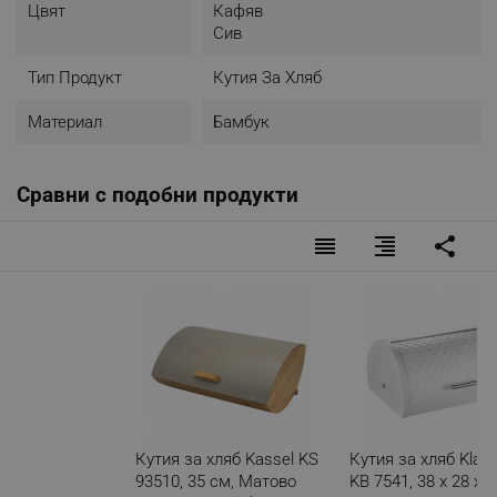
Цвят
Кафяв
- Сиво матово покритие на капака
Сив
- Стилен дизайн, готов да украси всяка кухна
- Отличен подарък
Тип Продукт
Кутия За Хляб
- Дължина: 35 см
- Ширина: 25 см
Материал
Бамбук
- Височина: 15.5 см
- Тегло: 1.4 кг
Сравни с подобни продукти
reorder
format_align_right
share
Кутия за хляб Kassel KS
Кутия за хляб Klau
93510, 35 см, Матово
KB 7541, 38 х 28 х 1