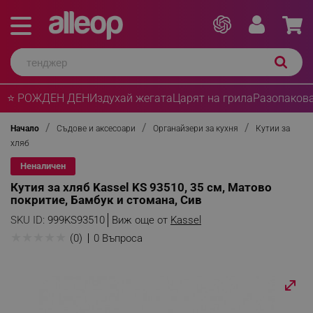
⭐ РОЖДЕН ДЕН
Издухай жегата
Царят на грила
Разопакова
Начало
Съдове и аксесоари
Органайзери за кухня
Кутии за
хляб
Неналичен
Кутия за хляб Kassel KS 93510, 35 см, Матово
покритие, Бамбук и стомана, Сив
SKU ID:
999KS93510
Виж още от
Kassel
★
★
★
★
★
(0)
0 Въпроса