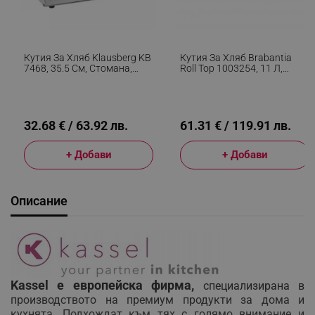
Кутия За Хляб Klausberg KB
Кутия За Хляб Brabantia
7468, 35.5 См, Стомана,
Roll Top 1003254, 11 Л,
Бамбук, Горен И Преден
31.6x26.5 См, Специална
Капак, Бял
Структура, Бял/Инокс
32.68 € / 63.92 лв.
61.31 € / 119.91 лв.
+ Добави
+ Добави
Описание
Kassel е европейска фирма,
специализирана в
производството на премиум продукти за дома и
кухнята. Подхождат към тях с голямо внимание и