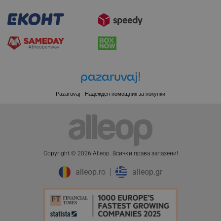
LaSID
Quality Unit LLC
www.alleop.bg
PHPSESSID
PHP.net
editor.alleop.bg
Pazaruvaj - Надежден помощник за покупки
Copyright © 2026 Alleop. Bcичĸи пpaвa зaпaзeни!
alleop.ro
alleop.gr