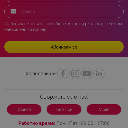
rlv_h_fbp
.alleop.bg
rlv_
.alleop.bg
С абонирането си за този бюлетин потвърждавам, че имам
навършени 16 години.
rlv_mode
.alleop.bg
rlv_p
.alleop.bg
rlv_g
.alleop.bg
rlv_s
.alleop.bg
rlv_iv
.alleop.bg
rlv_e_pt
.alleop.bg
Последвай ни:
rlv_e
.alleop.bg
rlv_h_profile
.alleop.bg
Свържете се с нас:
rlv_h_cart
.alleop.bg
rlv_h_wish
.alleop.bg
Имейл
Телефон
Viber
rlv_impersonate_p
.alleop.bg
rlv_endpoint
.alleop.bg
Работно време:
Пон - Пет | 09:00 - 17:00