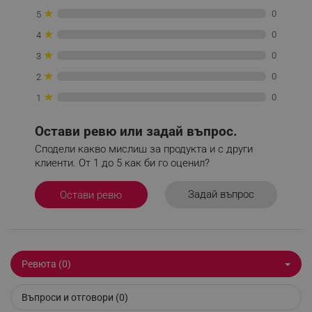
_nzm_nosubscribe_92166-7699
.alleop.bg
★
0
5
_nzm_idnl_92166-7699
.alleop.bg
★
0
4
_nzm_noid_92166-7699
.alleop.bg
★
0
3
_nzm_id_92166-7699
.alleop.bg
★
0
2
_sgf_user_id
.alleop.bg
★
0
1
Остави ревю или задай въпрос.
Сподели какво мислиш за продукта и с други
_sgf_session_id
.alleop.bg
клиенти. От 1 до 5 как би го оценил?
Задай въпрос
Остави ревю
_sgf_push_permission_asked
.alleop.bg
Google Privacy Policy
Ревюта (0)
_sgf_test_mode
.alleop.bg
Въпроси и отговори (0)