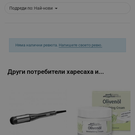
Подреди по:
Най-нови
_sgf_tracking
.alleop.bg
Няма налични ревюта.
Напишете своето ревю.
_sgf_delayed_actions,
.alleop.bg
Други потребители харесаха и...
_sgf_delayed_campaigns
.alleop.bg
_sgf_npq
.alleop.bg