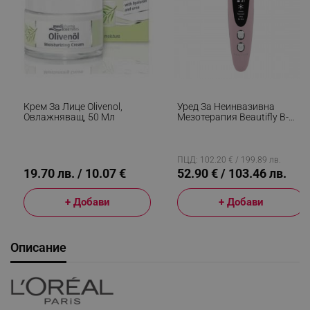
Крем За Лице Olivenol,
Уред За Неинвазивна
Овлажняващ, 50 Мл
Мезотерапия Beautifly B-
Glossy Blush, Стимулиране
На Клетъчния
Метаболизъм, Фото И
Йонна Терапия, Намалява
ПЦД: 102.20 € / 199.89 лв.
Бръчки И Следи От Акне,
19.70 лв. / 10.07 €
52.90 € / 103.46 лв.
Розов
+ Добави
+ Добави
Описание