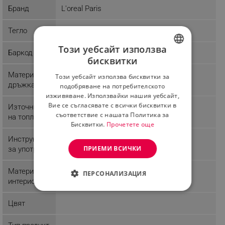
попиване на крема.
Бранд
L'oreal Paris
Следва да се съхранява на сухо място, недостъпно за
Тегло
деца! В случай че попадне в очите изплакнете
незабавно с вода!
Този уебсайт използва
Баркод
бисквитки
BULGARIAN
Материал
Този уебсайт използва бисквитки за
ROMANIAN
дръжка
подобряване на потребителското
изживяване. Използвайки нашия уебсайт,
Вие се съгласявате с всички бисквитки в
Източник
съответствие с нашата Политика за
на топлина
Бисквитки.
Прочетете още
Инструкции
ПРИЕМИ ВСИЧКИ
за употреба
Материал
ПЕРСОНАЛИЗАЦИЯ
интериор
СТРОГО НЕОБХОДИМО
Цвят
ЕФЕКТИВНОСТ