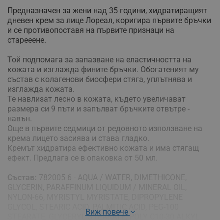
Предназначен за жени над 35 години, хидратиращият
дневен крем за лице Лореал, коригира първите бръчки
и се противопоставя на първите признаци на
старееене.
Той подпомага за запазване на еластичността на
кожата и изглажда фините бръчки. Обогатеният му
състав с колагенови биосфери стяга, уплътнява и
изглажда кожата.
Те навлизат лесно в кожата, където увеличават
размера си 9 пъти и запълват бръчките отвътре -
навън.
Още в първите седмици от редовното използване на
крема лицето засиява и става гладко.
Кремът хидратира ефективно кожата и има стягащ
ефект. Предлага се в опаковка от 50 мл.
Състав:
782005 6 - AQUA / WATER, DIMETHICONE,
GLYCERIN, PARAFFINUM LIQUIDUM / MINERAL OIL,
NYLON-66, MYRISTYL MYRISTATE, DIPROPYLENE
GLYCOL, STEARIC ACID, PALMITIC ACID, PEG-100
Виж повече
STEARATE, GLYCERYL STEARATE, POLY C10-30 ALKYL