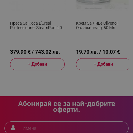
_sgf_clicked_banners
.alleop.bg
Преса За Коса L'Oreal
Крем За Лице Olivenol,
Professionnel SteamPod 4.0
Овлажняващ, 50 Мл
Meteora, 165W, 0.8 Г/мин,
_sgf_rq
.alleop.bg
Вграден Воден Резервоар,
Въртящ Се Кабел, До 210C,
Черен
379.90 € / 743.02 лв.
19.70 лв. / 10.07 €
+ Добави
+ Добави
segmentifyExtension
.alleop.bg
Абонирай се за най-добрите
sgfUserUpdateData
.alleop.bg
оферти.