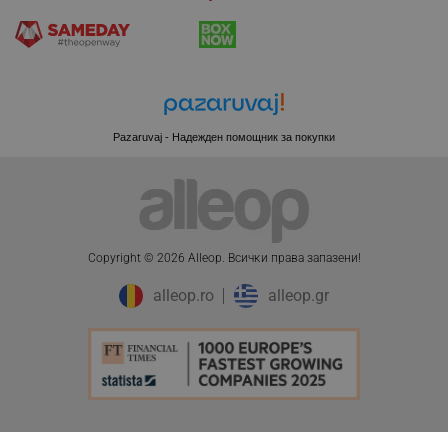
PHPSESSID
PHP.net
Pazaruvaj - Надежден помощник за покупки
editor.alleop.bg
Copyright © 2026 Alleop. Bcичĸи пpaвa зaпaзeни!
alleop.ro
alleop.gr