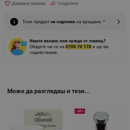
favorite_border
Споделяне
Този продукт
не подлежи
на връщане. *
Имате въпрос или нужда от помощ?
Обадете ни се на
0700 70 170
и ще ви
съдействаме.
Може да разгледаш и тези...
-48%