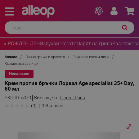
⭐ РОЖДЕН ДЕН
Издухай жегата
Царят на грила
Разопакова
Начало
Лична грижа и красота
Грижа за коса и лице
Козметика за лице
Неналичен
Крем против бръчки Лореал Age specialist 35+ Day,
50 мл
SKU ID:
5070
Виж още от
L'oreal Paris
★
★
★
★
★
(0)
0 Въпроса