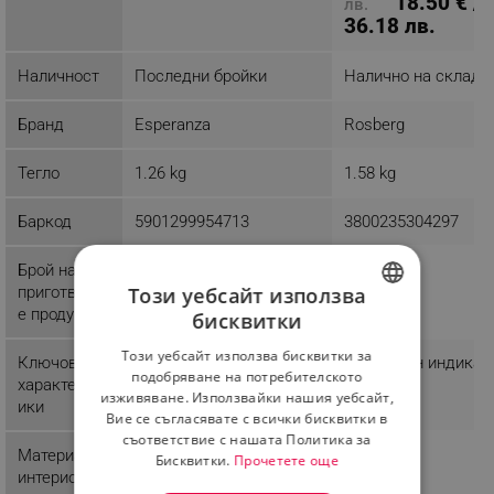
18.50 € /
лв.
36.18 лв.
Наличност
Последни бройки
Налично на склад
Бранд
Esperanza
Rosberg
Тегло
1.26 kg
1.58 kg
Баркод
5901299954713
3800235304297
Брой на
5
Този уебсайт използва
приготвянит
е продукти
бисквитки
BULGARIAN
Този уебсайт използва бисквитки за
Ключови
Студена при допир
Светлинен индикат
ROMANIAN
подобряване на потребителското
характерист
ръкохватка
изживяване. Използвайки нашия уебсайт,
ики
Вие се съгласявате с всички бисквитки в
съответствие с нашата Политика за
Материал
Алуминий
Алуминий
Бисквитки.
Прочетете още
интериор