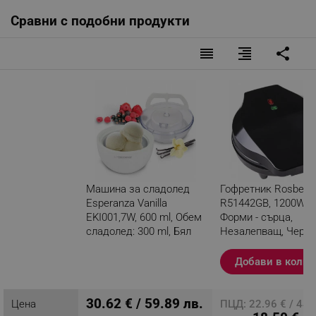
Сравни с подобни продукти
reorder
format_align_right
share
Машина за сладолед
Гофретник Rosberg
Esperanza Vanilla
R51442GB, 1200W,
EKI001,7W, 600 ml, Обем
Форми - сърца,
сладолед: 300 ml, Бял
Незалепващ, Чере
Разглеждате този
Добави в колич
продукт
30.62 € / 59.89 лв.
Цена
ПЦД: 22.96 € / 44.