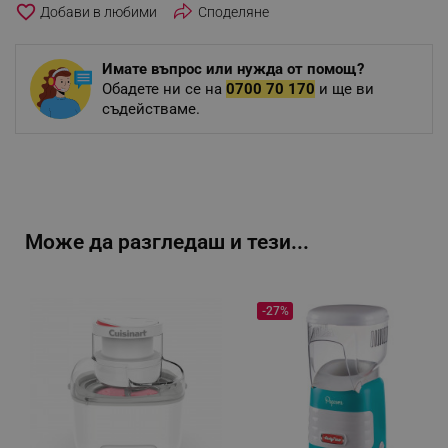
favorite_border
Споделяне
Имате въпрос или нужда от помощ?
Обадете ни се на
0700 70 170
и ще ви
съдействаме.
Може да разгледаш и тези...
-27%