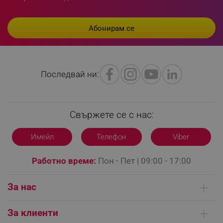
LaVisitorId_YWxsZW9wLmxhZGVzay5jb20v
.alleop.bg
Последвай ни:
LaSID
Quality Unit LLC
www.alleop.bg
Свържете се с нас:
Имейл
Телефон
Viber
PHPSESSID
PHP.net
editor.alleop.bg
Работно време:
Пон - Пет | 09:00 - 17:00
За нас
Кои сме ние
За клиенти
Контакти