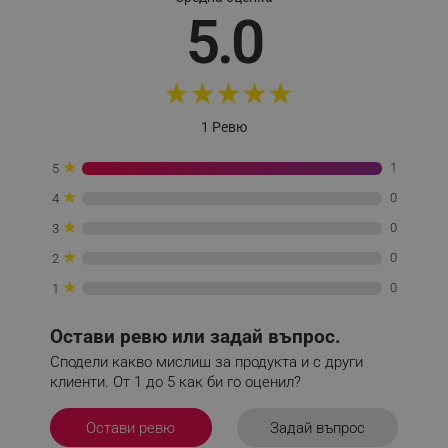
_sgf_push_permission_asked
.alleop.bg
5.0
Google Privacy Policy
★
★
★
★
★
_sgf_test_mode
.alleop.bg
1 Ревю
★
1
5
★
0
4
_sgf_tracking
.alleop.bg
★
0
3
★
0
2
★
0
1
Остави ревю или задай въпрос.
_sgf_delayed_actions,
.alleop.bg
Сподели какво мислиш за продукта и с други
клиенти. От 1 до 5 как би го оценил?
Задай въпрос
Остави ревю
_sgf_delayed_campaigns
.alleop.bg