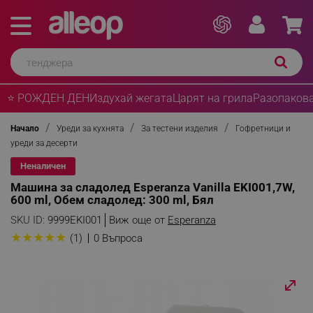
⭐ РОЖДЕН ДЕН
Издухай жегата
Царят на грила
Разопакова
Начало
Уреди за кухнята
За тестени изделия
Гофретници и
уреди за десерти
Неналичен
Машина за сладолед Esperanza Vanilla EKI001,7W,
600 ml, Обем сладолед: 300 ml, Бял
SKU ID:
9999EKI001
Виж още от
Esperanza
★
★
★
★
★
(1)
0 Въпроса