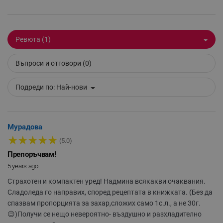
Ревюта (1)
_sgf_npq
.alleop.bg
Въпроси и отговори (0)
Подреди по:
Най-нови
_sgf_clicked_banners
.alleop.bg
Мурадова
★
★
★
★
★
_sgf_rq
.alleop.bg
(5.0)
Препоръчвам!
5 years ago
Страхотен и компактен уред! Надмина всякакви очаквания.
Сладоледа го направих, според рецептата в книжката. (Без да
спазвам пропорцията за захар,сложих само 1с.л., а не 30г.
😉)
Получи се нещо невероятно- въздушно и разхладително
segmentifyExtension
.alleop.bg