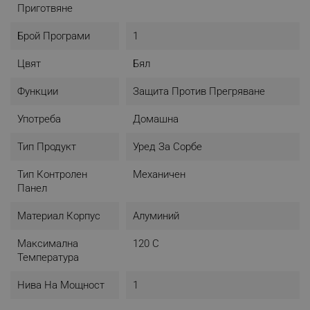
Приготвяне
Брой Програми
1
Цвят
Бял
Функции
Защита Против Прегряване
Употреба
Домашна
Тип Продукт
Уред За Сорбе
Тип Контролен
Механичен
Панел
Материал Корпус
Алуминий
Максимална
120 C
Температура
Нива На Мощност
1