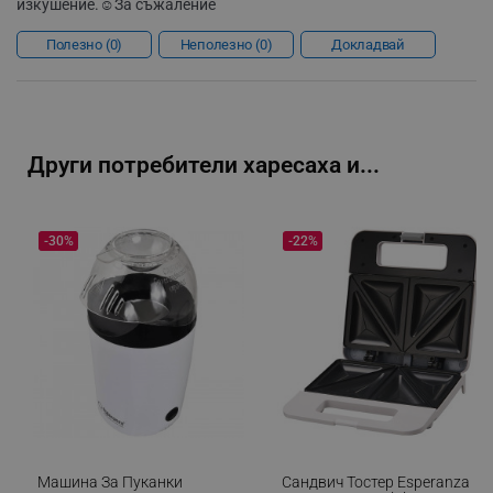
изкушение.☺️
За съжаление
Полезно
0
Неполезно
0
Докладвай
sgfUserUpdateData
.alleop.bg
Други потребители харесаха и...
rlv_h_fbp
.alleop.bg
-30%
-22%
rlv_
.alleop.bg
rlv_mode
.alleop.bg
rlv_p
.alleop.bg
rlv_g
.alleop.bg
rlv_s
.alleop.bg
rlv_iv
.alleop.bg
rlv_e_pt
.alleop.bg
Машина За Пуканки
Сандвич Тостер Esperanza
rlv_e
.alleop.bg