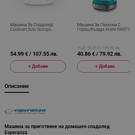
Машина За Сладолед
Машина За Пуканки С
Cuisinart Solo Scoops
Горещ Въздух Ariete PARTY
ICEM10E, 25W, 475 Мл, До 8
TIME 2956/01, 1100W,
Топки Сладолед, Бял
Дозатор, Тюркоаз
ПЦД: 56.20 € / 109.92 лв.
54.99 € / 107.55 лв.
40.86 € / 79.92 лв.
+ Добави
+ Добави
Описание
Машина за приготвяне на домашен сладолед
Esperanza