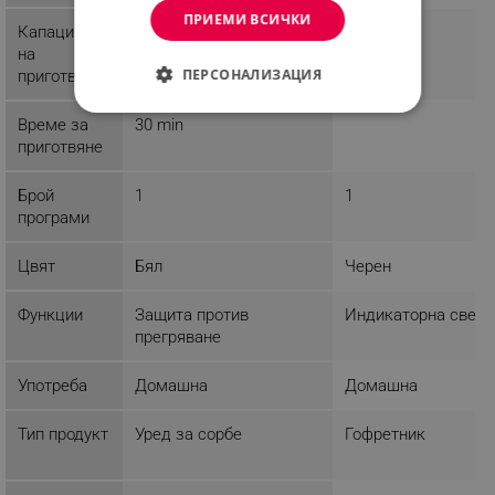
ПРИЕМИ ВСИЧКИ
Капацитет
0.6 l
на
ПЕРСОНАЛИЗАЦИЯ
приготвяне
СТРОГО НЕОБХОДИМО
Време за
30 min
приготвяне
ЕФЕКТИВНОСТ
Брой
1
1
ТАРГЕТИРАНЕ
програми
ФУНКЦИОНАЛНОСТ
Цвят
Бял
Черен
НЕКЛАСИФИЦИРАНИ
Функции
Защита против
Индикаторна светл
прегряване
Употреба
Домашна
Домашна
Строго необходимо
Ефективност
Таргетиране
Функционалност
Тип продукт
Уред за сорбе
Гофретник
Некласифицирани