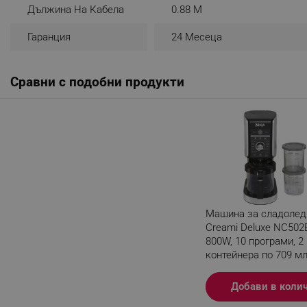
Дължина На Кабела
0.88 M
_sgf_rq
Гаранция
24 Месеца
segmentifyExtension
Сравни с подобни продукти
sgfUserUpdateData
rlv_h_fbp
rlv_
rlv_mode
rlv_p
rlv_g
Машина за сладолед 
rlv_s
Creami Deluxe NC502
800W, 10 програми, 2
rlv_iv
контейнера по 709 мл
rlv_e_pt
CREAMify, Черен
rlv_e
Разглеждате този пр
Добави в коли
rlv_h_profile