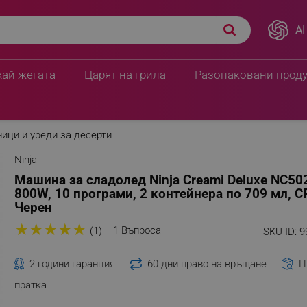
AI
2EU, 800W, 10 програми,
ПЦД:
357.90 € / 699.99
270.93 € / 529.8
хай жегата
Царят на грила
Разопаковани прод
ици и уреди за десерти
Ninja
Машина за сладолед Ninja Creami Deluxe NC50
800W, 10 програми, 2 контейнера по 709 мл, C
Черен
★
★
★
★
★
1 Въпроса
(1)
SKU ID:
9
2 години гаранция
60 дни право на връщане
П
пратка