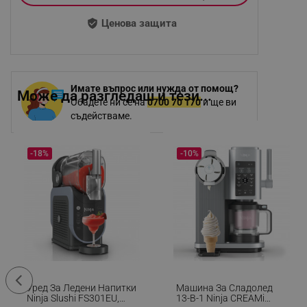
Ценова защита
Имате въпрос или нужда от помощ?
Може да разгледаш и тези...
Обадете ни се на
0700 70 170
и ще ви
съдействаме.
-18%
-10%
Уред За Ледени Напитки
Машина За Сладолед
Ninja Slushi FS301EU,
13-В-1 Ninja CREAMi