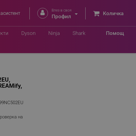
Влез в своя


 асистент
Количка
 лв.
Профил
Добави в количка
9 лв.
укти
Dyson
Ninja
Shark
Помощ
2EU,
REAMify,
99NC502EU
роверка на