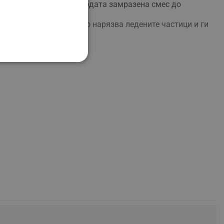
сумация, обработете твърдата замразена смес до
за сметана, което фино нарязва ледените частици и ги
НАЛНОСТ
ифицирани
изане и управление на