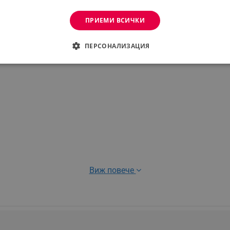
ладоледа в предоставените чаши. Когато сте готови за кон
ПРИЕМИ ВСИЧКИ
прилагат натиск надолу и въртят професионалното острие 
апитки, фрапе и други
ПЕРСОНАЛИЗАЦИЯ
ДИМО
ЕФЕКТИВНОСТ
ТАРГЕТИРАНЕ
ФУНКЦИО
АНИ
еобходимо
Ефективност
Таргетиране
Функционалност
Неклас
витки позволяват основната функционалност на уебсайта, като потребителско вл
же да се използва правилно без строго необходими бисквитки.
Виж повече
Provider /
Валиден
Описание
Домейн
до
.alleop.bg
1 месец
Profitshare
7699
.alleop.bg
1 месец
newsman
.alleop.bg
1 месец
Newsman