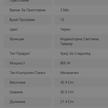
Приготвяне
_nzm_noid_92166-7699
Време За Приготвяне
2 Min
_nzm_id_92166-7699
Брой Програми
10
_sgf_user_id
Цвят
Черен
_sgf_session_id
_sgf_push_permission_as
Функции
Индикаторна Светлина
Таймер
_sgf_test_mode
Тип Продукт
Уред За Сладолед
_sgf_tracking
Мощност
800 W
_sgf_delayed_actions,
Тип Контролен Панел
Механичен
Височина
42.4 Cm
_sgf_delayed_campaigns
Ширина
30.5 Cm
_sgf_npq
Дължина
21.4 Cm
_sgf_clicked_banners