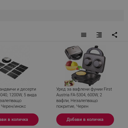
r events which is cancelled
ent to Segmentify servers
 visitor installed
reorder
format_align_right
share
 visitor’s data including
rship status and
андвичи и десерти
Уред за вафлени фунии First
3040, 1200W, 5 вида
Austria FA-5304, 600W, 2
езалепващо
вафли, Незалепващо
, Черен/инокс
покритие, Черен
ави в количка
Добави в количка