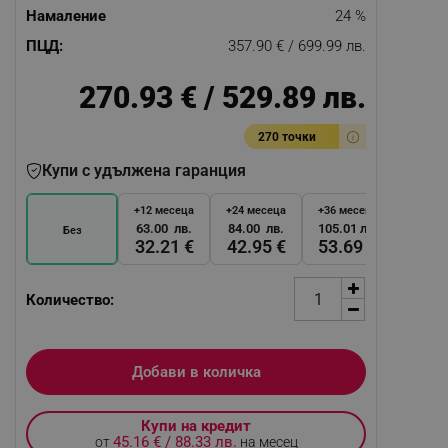
Намаление
24 %
ПЦД:
357.90 € / 699.99 лв.
270.93 € / 529.89 лв.
270 точки
Купи с удължена гаранция
+12 месеца
+24 месеца
+36 месеца
63.00 лв.
84.00 лв.
105.01 лв.
Без
32.21 €
42.95 €
53.69 €
Количество:
Добави в количка
Купи на кредит
45.16 € / 88.33 лв.
от
на месец