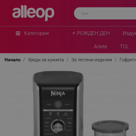
Ninja
Машина за сладолед Ninja Creami Deluxe NC50
2 контейнера по 709 мл, CREAMify, Черен
★
★
★
★
★
1 Въпроса
(1)
Категории
⭐ РОЖДЕН ДЕН
Изду
Ariete
TCL
Начало
Уреди за кухнята
За тестени изделия
Гофретн