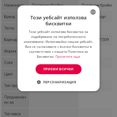
Наличност
Последни бройки
Последни бройки
Бранд
OEM
Kalune Design
Този уебсайт използва
бисквитки
BULGARIAN
Тегло
3 kg
7 kg
Този уебсайт използва бисквитки за
ROMANIAN
подобряване на потребителското
Баркод
3830079024648
8681875377309
изживяване. Използвайки нашия уебсайт,
Вие се съгласявате с всички бисквитки в
Форма
съответствие с нашата Политика за
Бисквитки.
Прочетете още
Color
ПРИЕМИ ВСИЧКИ
Цвят
ПЕРСОНАЛИЗАЦИЯ
Тип продукт
СТРОГО НЕОБХОДИМО
Предназнач
ен за
ЕФЕКТИВНОСТ
ТАРГЕТИРАНЕ
Тип маса