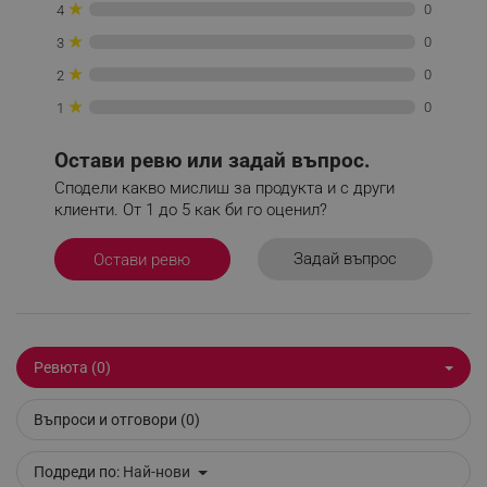
★
0
4
_nzm_noid_92166-7699
.alleop.bg
★
0
3
_nzm_id_92166-7699
.alleop.bg
★
0
2
_sgf_user_id
.alleop.bg
★
0
1
Остави ревю или задай въпрос.
Сподели какво мислиш за продукта и с други
_sgf_session_id
.alleop.bg
клиенти. От 1 до 5 как би го оценил?
Задай въпрос
Остави ревю
_sgf_push_permission_asked
.alleop.bg
Google Privacy Policy
Ревюта (0)
_sgf_test_mode
.alleop.bg
Въпроси и отговори (0)
Подреди по:
Най-нови