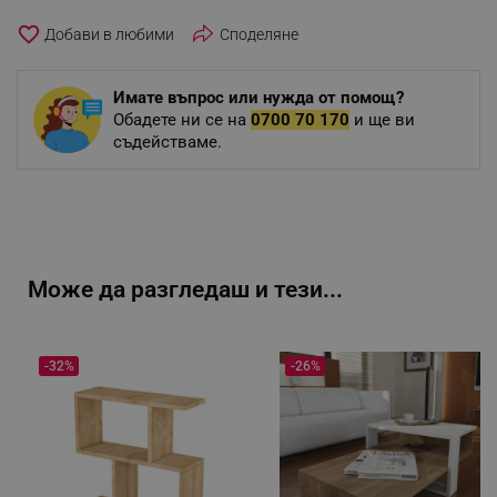
favorite_border
Споделяне
Имате въпрос или нужда от помощ?
Обадете ни се на
0700 70 170
и ще ви
съдействаме.
Може да разгледаш и тези...
-32%
-26%