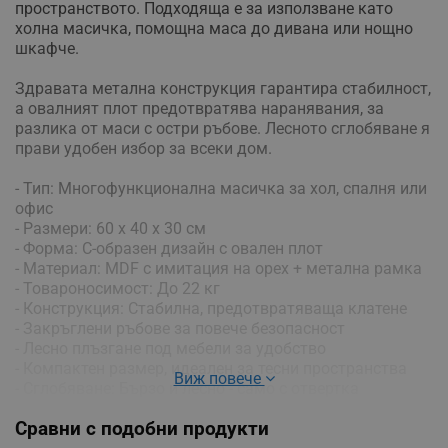
пространството. Подходяща е за използване като
холна масичка, помощна маса до дивана или нощно
шкафче.
Здравата метална конструкция гарантира стабилност,
а овалният плот предотвратява наранявания, за
разлика от маси с остри ръбове. Лесното сглобяване я
прави удобен избор за всеки дом.
- Тип: Многофункционална масичка за хол, спалня или
офис
- Размери: 60 x 40 x 30 см
- Форма: C-образен дизайн с овален плот
- Материал: MDF с имитация на орех + метална рамка
- Товароносимост: До 22 кг
- Конструкция: Стабилна, предотвратяваща клатене
- Закръглени ръбове за повече безопасност
- Лесно плъзгане под мебели за удобство
- Компактен размер, идеален за тесни пространства
Виж повече
- Сглобяване: Бързо и лесно - само с отвертка
(включени винтове)
Сравни с подобни продукти
- Цвят: Кафяв/черен