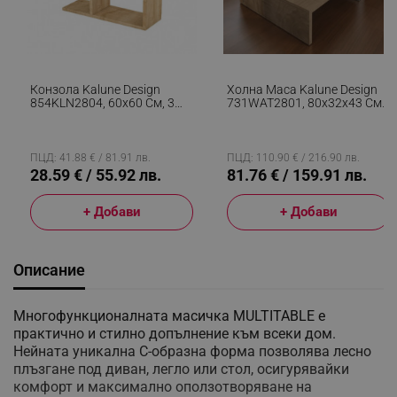
Конзола Kalune Design
Холна Маса Kalune Design
854KLN2804, 60х60 См, 3
731WAT2801, 80x32x43 См,
Нива, Меламиново
2 Нива, ПДЧ, Меламиново
Покритие, Кафяв
Покритие, Кафяв/бял
ПЦД: 41.88 € / 81.91 лв.
ПЦД: 110.90 € / 216.90 лв.
28.59 € / 55.92 лв.
81.76 € / 159.91 лв.
+ Добави
+ Добави
Описание
Многофункционалната масичка MULTITABLE е
практично и стилно допълнение към всеки дом.
Нейната уникална C-образна форма позволява лесно
плъзгане под диван, легло или стол, осигурявайки
комфорт и максимално оползотворяване на