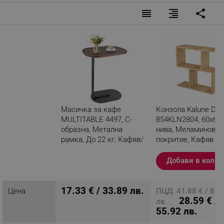
reorder
format_align_right
share
Масичка за кафе
Конзола Kalune Des
MULTITABLE 4497, С-
854KLN2804, 60х60 
образна, Метална
нива, Меламиново
рамка, До 22 кг, Кафяв/
покритие, Кафяв
черен
Добави в колич
Разглеждате този
продукт
17.33 € / 33.89 лв.
Цена
ПЦД: 41.88 € / 81.
28.59 € /
лв.
55.92 лв.