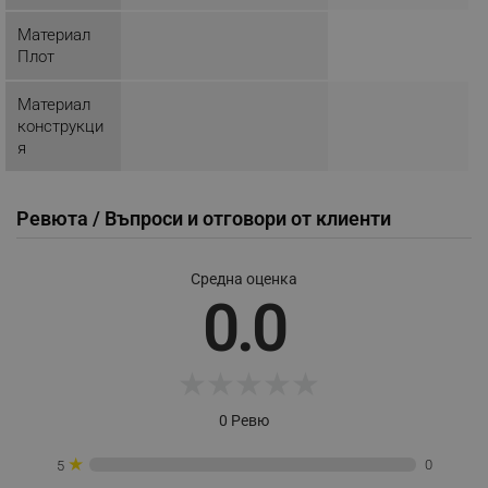
ФУНКЦИОНАЛНОСТ
Материал
Плот
НЕКЛАСИФИЦИРАНИ
Материал
конструкци
я
Строго необходимо
Ефективност
Таргетиране
Функционалност
Ревюта / Въпроси и отговори от клиенти
Некласифицирани
Строго необходимите бисквитки позволяват
Средна оценка
основната функционалност на уебсайта, като
0.0
потребителско влизане и управление на
акаунта. Уебсайтът не може да се използва
правилно без строго необходими бисквитки.
★
★
★
★
★
Provider /
Име
Домейн
0 Ревю
click_code_ps
.alleop.bg
_nzm_nosubscribe_92166-7699
.alleop.bg
★
0
5
_nzm_idnl_92166-7699
.alleop.bg