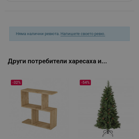
_sgf_tracking
.alleop.bg
Няма налични ревюта.
Напишете своето ревю.
_sgf_delayed_actions,
.alleop.bg
Други потребители харесаха и...
_sgf_delayed_campaigns
.alleop.bg
-32%
-54%
_sgf_npq
.alleop.bg
_sgf_clicked_banners
.alleop.bg