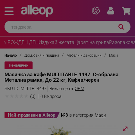
⭐ РОЖДЕН ДЕН
Издухай жегата
Царят на грила
Разопакова
Начало
Дом, баня и градина
Мебели и декорации
Маси
Неналичен
Масичка за кафе MULTITABLE 4497, С-образна,
Метална рамка, До 22 кг, Кафяв/черен
SKU ID:
MLTTBL4497
Виж още от
OEM
★
★
★
★
★
(0)
0 Въпроса
Най-продаван в Alleop
№3
в категория
Маси