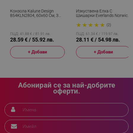
Конзола Kalune Design
Изкуствена Елха С
854KLN2804, 60х60 См, 3
Шишарки Everlands Norwich
Нива, Меламиново
Pine, 150 См, 446 Клони,
★
★
★
★
★
_sgf_rq
.alleop.bg
Покритие, Кафяв
Метална Стойка, Зелен
(2)
ПЦД: 41.88 € / 81.91 лв.
ПЦД: 61.34 € / 119.97 лв.
28.59 € / 55.92 лв.
28.11 € / 54.98 лв.
+ Добави
+ Добави
segmentifyExtension
.alleop.bg
Абонирай се за най-добрите
оферти.
sgfUserUpdateData
.alleop.bg