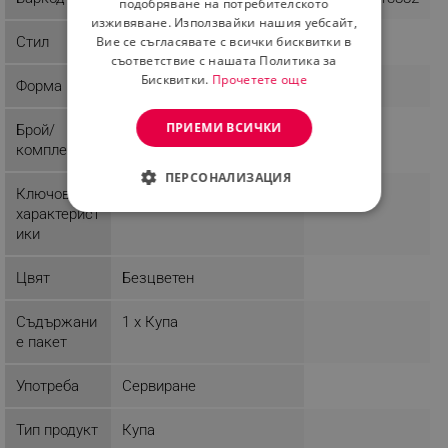
подобряване на потребителското
изживяване. Използвайки нашия уебсайт,
Стил
Вие се съгласявате с всички бисквитки в
съответствие с нашата Политика за
Бисквитки.
Прочетете още
Форма
Овална
ПРИЕМИ ВСИЧКИ
Брой/
1
комплект
ПЕРСОНАЛИЗАЦИЯ
Ключови
Градуирана
характерист
СТРОГО НЕОБХОДИМО
ики
ЕФЕКТИВНОСТ
Цвят
Безцветен
ТАРГЕТИРАНЕ
Съдържани
1 х Купа
ФУНКЦИОНАЛНОСТ
е пакет
НЕКЛАСИФИЦИРАНИ
Употреба
Сервиране
Тип продукт
Купа