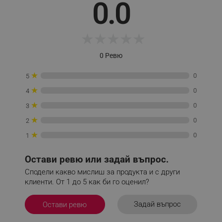
0.0
_sgf_session_id
.alleop.bg
★
★
★
★
★
0 Ревю
_sgf_push_permission_asked
.alleop.bg
★
0
5
Google Privacy Policy
★
0
4
★
0
3
_sgf_test_mode
.alleop.bg
★
0
2
★
0
1
_sgf_tracking
.alleop.bg
Остави ревю или задай въпрос.
Сподели какво мислиш за продукта и с други
клиенти. От 1 до 5 как би го оценил?
Задай въпрос
Остави ревю