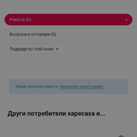
_sgf_delayed_actions,
.alleop.bg
Ревюта (0)
_sgf_delayed_campaigns
.alleop.bg
Въпроси и отговори (0)
Подреди по:
Най-нови
_sgf_npq
.alleop.bg
Няма налични ревюта.
Напишете своето ревю.
_sgf_clicked_banners
.alleop.bg
Други потребители харесаха и...
_sgf_rq
.alleop.bg