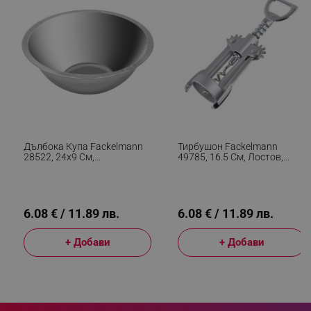
segmentifyExtension
.alleop.bg
sgfUserUpdateData
.alleop.bg
Дълбока Купа Fackelmann
Тирбушон Fackelmann
28522, 24x9 См,
49785, 16.5 См, Лостов,
Неръждаема Стомана,
Неръждаема Стомана,
Инокс
Инокс
6.08 € / 11.89 лв.
6.08 € / 11.89 лв.
rlv_h_fbp
.alleop.bg
+ Добави
+ Добави
rlv_
.alleop.bg
rlv_mode
.alleop.bg
rlv_p
.alleop.bg
rlv_g
.alleop.bg