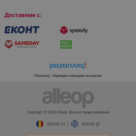
Бисквитки
Доставяме с:
Pazaruvaj - Надежден помощник за покупки
CookieScriptConsent
CookieScript
Copyright © 2026 Alleop. Bcичĸи пpaвa зaпaзeни!
.alleop.bg
alleop.ro
alleop.gr