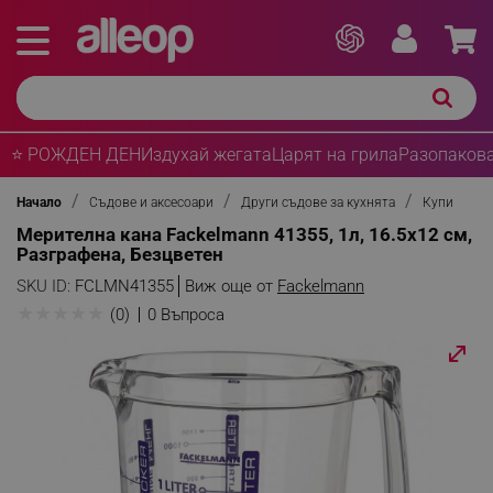
⭐ РОЖДЕН ДЕН
Издухай жегата
Царят на грила
Разопакова
Начало
Съдове и аксесоари
Други съдове за кухнята
Купи
Мерителна кана Fackelmann 41355, 1л, 16.5х12 см,
Разграфена, Безцветен
SKU ID:
FCLMN41355
Виж още от
Fackelmann
★
★
★
★
★
(0)
0 Въпроса