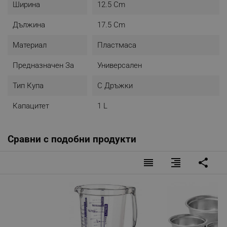
Ширина
12.5 Cm
Дължина
17.5 Cm
Материал
Пластмаса
Предназначен За
Универсален
Тип Купа
С Дръжки
Капацитет
1 L
Сравни с подобни продукти
reorder
format_align_right
share