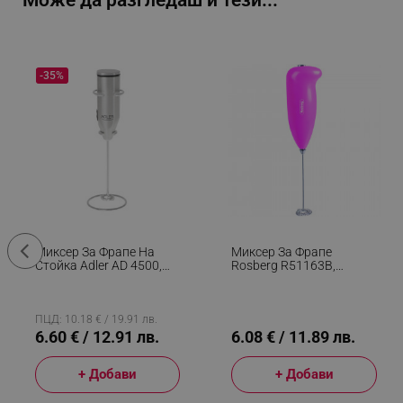
Може да разгледаш и тези...
-35%
Миксер За Фрапе На
Миксер За Фрапе
Стойка Adler AD 4500,
Rosberg R51163B,
Бъркалка И Корпус От
Бъркалка 11 См, 2xAA,
Инокс, 2хAA, Сребрист
Розов
ПЦД: 10.18 € / 19.91 лв.
6.60 € / 12.91 лв.
6.08 € / 11.89 лв.
+ Добави
+ Добави