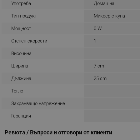
Употреба
Домашна
_sgf_rq
Тип продукт
Миксер с купа
segmentifyExtension
Мощност
0 W
sgfUserUpdateData
Степен скорости
1
Височина
rlv_h_fbp
Ширина
7 cm
rlv_
rlv_mode
Дължина
25 cm
rlv_p
Тегло
rlv_g
rlv_s
Захранващо напрежение
rlv_iv
Гаранция
rlv_e_pt
rlv_e
Ревюта / Въпроси и отговори от клиенти
rlv_h_profile