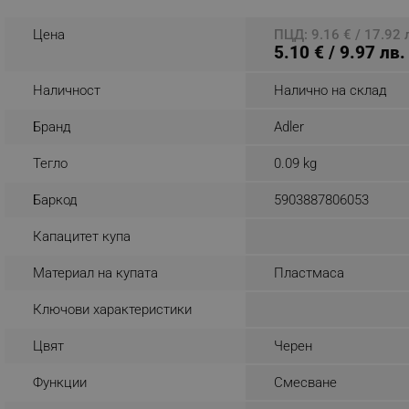
_nzm_noid_92166-7699
Цена
ПЦД: 9.16 € / 17.92 
5.10 € / 9.97 лв.
_nzm_id_92166-7699
_sgf_user_id
Наличност
Налично на склад
_sgf_session_id
Бранд
Adler
_sgf_push_permission_as
Тегло
0.09 kg
_sgf_test_mode
Баркод
5903887806053
_sgf_tracking
Капацитет купа
Материал на купата
Пластмаса
_sgf_delayed_actions,
Ключови характеристики
_sgf_delayed_campaigns
Цвят
Черен
_sgf_npq
Функции
Смесване
_sgf_clicked_banners