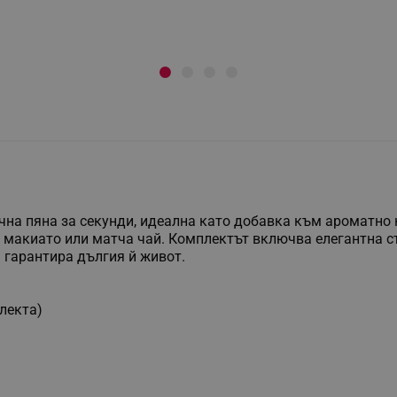
чна пяна за секунди, идеална като добавка към ароматно 
, макиато или матча чай. Комплектът включва елегантна с
 гарантира дългия й живот.
лекта)