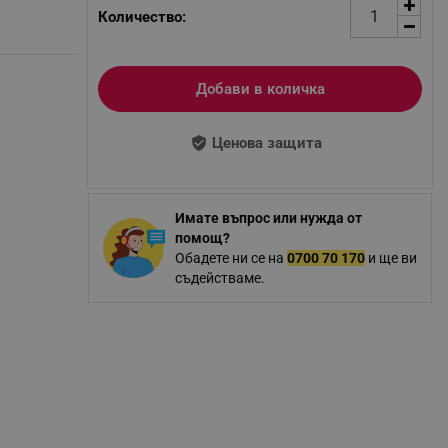
Количество:
Добави в количка
Ценова защита
Имате въпрос или нужда от
помощ?
Обадете ни се на
0700 70 170
и ще ви
съдействаме.