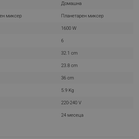
Домашна
r events which is cancelled
ent to Segmentify servers
ен миксер
Планетарен миксер
 visitor installed
1600 W
 visitor’s data including
6
rship status and
32.1 cm
23.8 cm
36 cm
5.9 Kg
220-240 V
24 месеца