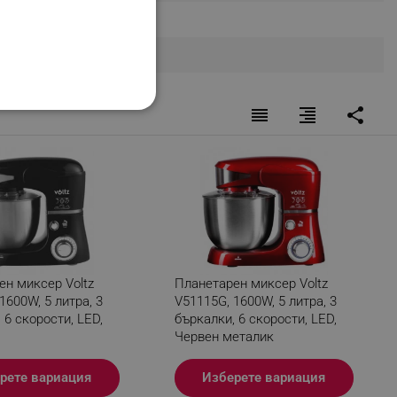
reorder
format_align_right
share
НАЛНОСТ
ифицирани
изане и управление на
ен миксер Voltz
Планетарен миксер Voltz
1600W, 5 литра, 3
V51115G, 1600W, 5 литра, 3
 6 скорости, LED,
бъркалки, 6 скорости, LED,
Червен металик
рете вариация
Изберете вариация