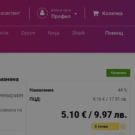
Влез в своя


 асистент
Количка
Профил
Добави в количка
укти
Dyson
Ninja
Shark
Помощ
Наличен
оманена
Намаление
44 %
9999AD4499
ПЦД:
9.16 € / 17.91 лв.
роверка на
5.10 € / 9.97 лв.
5 точки