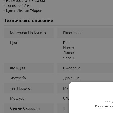
- Размер: 7 х 7 х 25 см
- Тегло: 0.17 кг.
- Цвят: Лилав/Черен
Техническо описание
Материал На Купата
Пластмаса
Цвят
Бял
Инокс
Лилав
Черен
Функции
Смесване
Употреба
Домашна
Тип Продукт
Миксер С Купа
Мощност
0 W
Този 
Използвайк
Степен Скорости
1