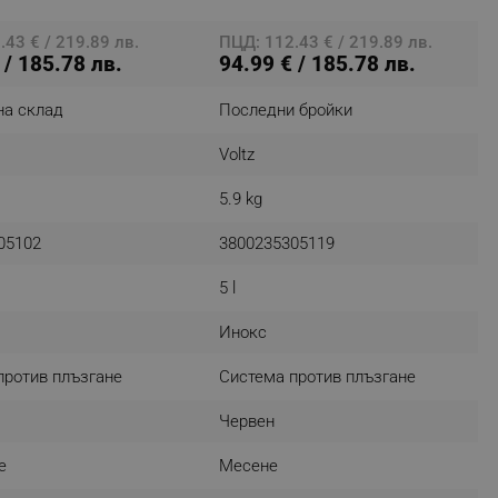
43 € / 219.89 лв.
ПЦД: 112.43 € / 219.89 лв.
 / 185.78 лв.
94.99 € / 185.78 лв.
fying visitors. The lifetime
на склад
Последни бройки
ifying visitor sessions
Voltz
itor is asked for web push
5.9 kg
tor is a test user and can
05102
3800235305119
tor disabled tracking,
y related cookies and local
5 l
Инокс
aign specific data for
против плъзгане
Система против плъзгане
aign specific data for
Червен
r events stored to be sent
е
Месене
ferent banners clicked by the