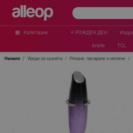
Adler
Миксер за фрапе на стойка Adler AD 4499, Сто
Лилав/черен
★
★
★
★
★
0 Въпроса
(0)
Категории
⭐ РОЖДЕН ДЕН
Изду
Ariete
TCL
Начало
Уреди за кухнята
Рязане, пасиране и мелене