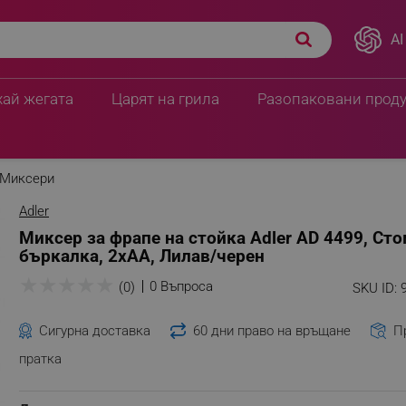
AI
манена бъркалка, 2xAA,
ПЦД:
9.16 € / 17.91 лв.
5.10 € / 9.97 лв.
хай жегата
Царят на грила
Разопаковани прод
Миксери
Adler
Миксер за фрапе на стойка Adler AD 4499, Ст
бъркалка, 2xAA, Лилав/черен
★
★
★
★
★
0 Въпроса
(0)
SKU ID:
Сигурна доставка
60 дни право на връщане
П
пратка