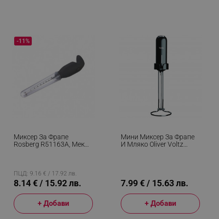
-11%
Миксер За Фрапе
Мини Миксер За Фрапе
Rosberg R51163A, Мека
И Мляко Oliver Voltz
Дръжка, Мерителна
OV51163G, 0.5W,
Чашка, Черен
Поставка, 2xAA, Черен
ПЦД: 9.16 € / 17.92 лв.
8.14 € / 15.92 лв.
7.99 € / 15.63 лв.
+ Добави
+ Добави