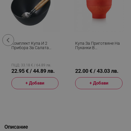
Комплект Купа И 2
Купа За Приготвяне На
Прибора За Салата
Пуканки В
Klausberg KB 7786,
Микровълнова Lekue
Керамика, Стомана,
1009035, 2.8 Литра,
Черен
Ø20x14.5 См, До 3 Души,
-60 До +220C, Червен
ПЦД: 33.18 € / 64.89 лв.
22.95 € / 44.89 лв.
22.00 € / 43.03 лв.
+ Добави
+ Добави
Описание