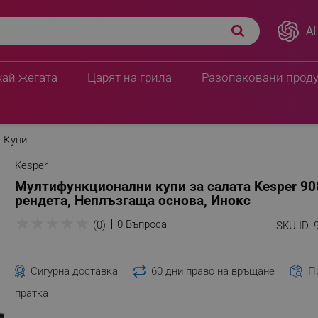
AI
хай жегата
Царят на грила
Разопаковани прод
Купи
Kesper
Мултифункционални купи за салата Kesper 90
рендета, Неплъзгаща основа, Инокс
★
★
★
★
★
0 Въпроса
(0)
SKU ID:
Сигурна доставка
60 дни право на връщане
П
пратка