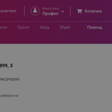
Влез в своя


 асистент
Количка
Профил
укти
Dyson
Ninja
Shark
Помощ
899, 3
99KSP90899
роверка на