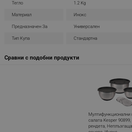
Тегло
1.2 Kg
_nzm_noid_92166-7699
Материал
Инокс
_nzm_id_92166-7699
_sgf_user_id
Предназначен За
Универсален
_sgf_session_id
Тип Купа
Стандартна
_sgf_push_permission_as
Сравни с подобни продукти
_sgf_test_mode
_sgf_tracking
_sgf_delayed_actions,
_sgf_delayed_campaigns
_sgf_npq
Мултифункционални 
салата Kesper 90899,
рендета, Неплъзгащ
_sgf_clicked_banners
основа, Инокс