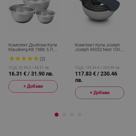
Комплект Дълбоки Купи
Комплект Купи Joseph
Klausberg KB 7388, 5 Л, 3
Joseph 95032 Nest 100,
Л, 1.6 Л, Неплъзгаща
9 Части, Компактен
★
★
★
★
★
Основа, Инокс
Дизайн, Инокс
(2)
ПЦД: 22.96 € / 44.91 лв.
ПЦД: 135.44 € / 264.90 лв.
16.31 € / 31.90 лв.
117.83 € / 230.46
лв.
+ Добави
+ Добави