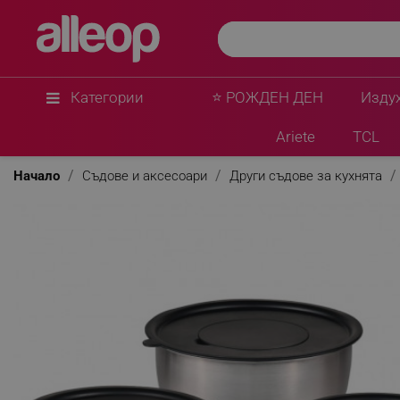
Категории
⭐ РОЖДЕН ДЕН
Изду
Ariete
TCL
Начало
Съдове и аксесоари
Други съдове за кухнята