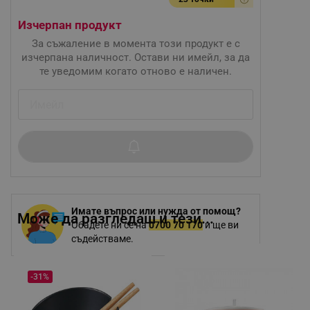
Изчерпан продукт
За съжаление в момента този продукт е с
изчерпана наличност. Остави ни имейл, за да
те уведомим когато отново е наличен.
Имате въпрос или нужда от помощ?
Може да разгледаш и тези...
Обадете ни се на
0700 70 170
и ще ви
съдействаме.
-31%