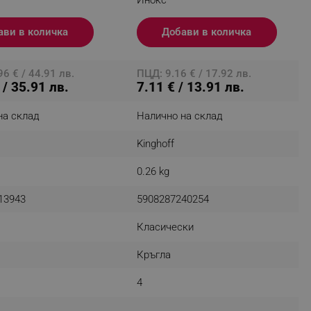
r events which is cancelled
ent to Segmentify servers
ави в количка
Добави в количка
 visitor installed
6 € / 44.91 лв.
ПЦД: 9.16 € / 17.92 лв.
 / 35.91 лв.
7.11 € / 13.91 лв.
 visitor’s data including
rship status and
на склад
Налично на склад
Kinghoff
0.26 kg
13943
5908287240254
Класически
Кръгла
4