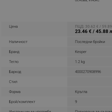
Разглеждате този пр
_sgf_rq
segmentifyExtension
Цена
ПЦД: 30.62 € / 59.89
23.46 € / 45.88 
sgfUserUpdateData
Наличност
Последни бройки
rlv_h_fbp
Бранд
Kesper
rlv_
rlv_mode
Тегло
1.2 kg
rlv_p
Баркод
4000270908996
rlv_g
Стил
rlv_s
rlv_iv
Форма
Кръгла
rlv_e_pt
Брой/комплект
9
rlv_e
rlv_h_profile
Инструкции за употреба
Подходяща за съдом