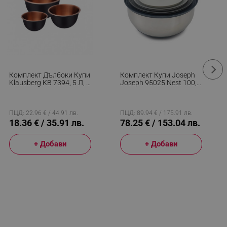
Комплект Дълбоки Купи
Комплект Купи Joseph
Klausberg KB 7394, 5 Л, 3
Joseph 95025 Nest 100,
Л, 1.6 Л, Полирани,
4 Бр, Закачащи Се Един
Инокс/меден
За Друг Капаци, Инокс
ПЦД: 22.96 € / 44.91 лв.
ПЦД: 89.94 € / 175.91 лв.
18.36 € / 35.91 лв.
78.25 € / 153.04 лв.
+ Добави
+ Добави