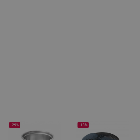
-29%
-13%