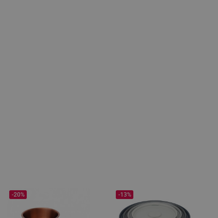
-20%
-13%