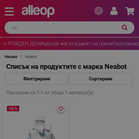
⭐ РОЖДЕН ДЕН
Издухай жегата
Царят на грила
Разопакова
Начало
Neabot
Списък на продуктите с марка Neabot
Филтриране
Сортиране
Показани са 1-1 от общо 1 артикул(а)
-16 %
favorite_border
favorite_border