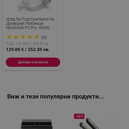
Уред За Подстригване На
Домашни Любимци
NEAKASA P2 Pro, 400W,
10500 Pa, 2 Л, 5 Накрайника,
★
★
★
★
★
3 Нива На Засмукване, Бял
(1)
ПЦД: 153.34 € / 299.90 лв.
129.00 € / 252.30 лв.
Добави в количка
Виж и тези популярни продукти...
-46%