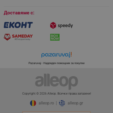
Бисквитки
Доставяме с:
_sgf_session_id
.alleop.bg
_sgf_push_permission_asked
.alleop.bg
Google Privacy Policy
_sgf_test_mode
.alleop.bg
Pazaruvaj - Надежден помощник за покупки
_sgf_tracking
.alleop.bg
Copyright © 2026 Alleop. Bcичĸи пpaвa зaпaзeни!
alleop.ro
alleop.gr