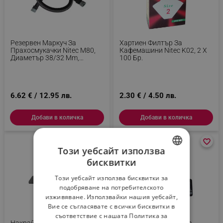
Резервен Маркуч За
Хартиен Филтър За
Прахосмукачки Nitec M80,
Кафемашини Nitec K02, 2 Х
Диаметър 38/32 Mm,
100 Бр.
Адаптор 43 Mm, Дължина
1.5 M, Черен
6.62 € / 12.95 лв.
2.30 € / 4.50 лв.
Добави в количка
Добави в количка
favorite_border
favorite_border
-13 %
favorite_border
favorite_border
Този уебсайт използва
бисквитки
BULGARIAN
Този уебсайт използва бисквитки за
ROMANIAN
подобряване на потребителското
изживяване. Използвайки нашия уебсайт,
Вие се съгласявате с всички бисквитки в
съответствие с нашата Политика за