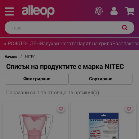
⭐ РОЖДЕН ДЕН
Издухай жегата
Царят на грила
Разопакова
Начало
NITEC
Списък на продуктите с марка NITEC
Филтриране
Сортиране
Показани са 1-16 от общо 16 артикул(а)
favorite_border
favorite_border
favorite_border
favorite_border