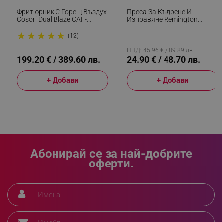
Фритюрник С Горещ Въздух
Преса За Къдрене И
Cosori Dual Blaze CAF-
Изправяне Remington
_sgf_push_permission_asked
.alleop.bg
P681S, 1700 W, 6.4 Л, 12
S6500 Sleek And Curl,
★
★
★
★
★
Програми, 360 ThermoIQ,
Керамика, Загряване: 15
(12)
Google Privacy Policy
Двойни Нагреватели, Черен
Секунди, 150-230C,
Златист/черен
ПЦД: 45.96 € / 89.89 лв.
199.20 € / 389.60 лв.
24.90 € / 48.70 лв.
_sgf_test_mode
.alleop.bg
+ Добави
+ Добави
_sgf_tracking
.alleop.bg
Абонирай се за най-добрите
оферти.
_sgf_delayed_actions,
.alleop.bg