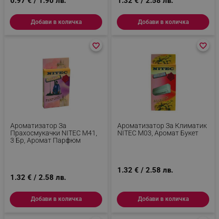
0.97 € / 1.90 лв.
1.32 € / 2.58 лв.
Добави в количка
Добави в количка
favorite_border
favorite_border
favorite_border
favorite_border
Ароматизатор За
Ароматизатор За Климатик
Прахосмукачки NITEC М41,
NITEC М03, Aромат Букет
3 Бр, Аромат Парфюм
1.32 € / 2.58 лв.
1.32 € / 2.58 лв.
Добави в количка
Добави в количка