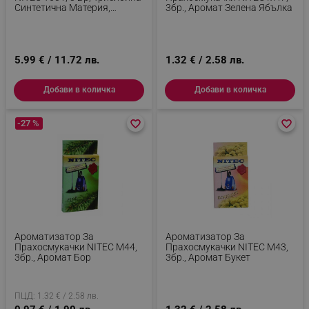
Синтетична Материя,
3бр., Аромат Зелена Ябълка
Безцветен
5.99 € / 11.72 лв.
1.32 € / 2.58 лв.
Добави в количка
Добави в количка
-27 %
favorite_border
favorite_border
favorite_border
favorite_border
Ароматизатор За
Ароматизатор За
Прахосмукачки NITEC М44,
Прахосмукачки NITEC М43,
3бр., Аромат Бор
3бр., Аромат Букет
ПЦД: 1.32 € / 2.58 лв.