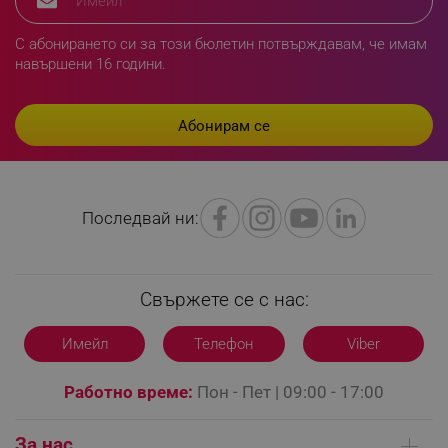
_sgf_delayed_campaigns
.alleop.bg
С абонирането си за този бюлетин потвърждавам, че имам
навършени 16 години.
_sgf_npq
.alleop.bg
Последвай ни:
_sgf_clicked_banners
.alleop.bg
Свържете се с нас:
_sgf_rq
.alleop.bg
Имейл
Телефон
Viber
Работно време:
Пон - Пет | 09:00 - 17:00
За нас