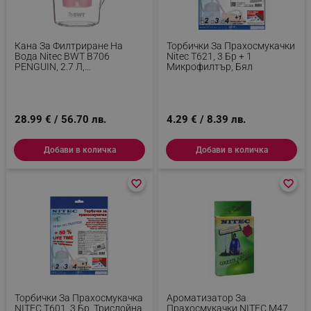
Кана За Филтриране На
Торбички За Прахосмукачки
Вода Nitec BWT В706
Nitec Т621, 3 Бр + 1
PENGUIN, 2.7 Л,
Микрофилтър, Бял
Обогатяване С Магнезий,
Електронен Индикатор,
Розов
28.99 € / 56.70 лв.
4.29 € / 8.39 лв.
Добави в количка
Добави в количка
favorite_border
favorite_border
favorite_border
favorite_border
Торбички За Прахосмукачка
Ароматизатор За
NITEC T601, 3 Бр, Трислойна
Прахосмукачки NITEC М47,