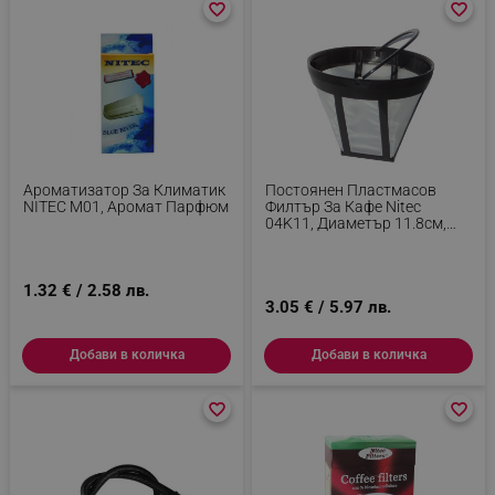
favorite_border
favorite_border
favorite_border
favorite_border
Ароматизатор За Климатик
Постоянен Пластмасов
NITEC М01, Аромат Парфюм
Филтър За Кафе Nitec
04K11, Диаметър 11.8см,
Височина 10см, Сив
1.32 € / 2.58 лв.
3.05 € / 5.97 лв.
Добави в количка
Добави в количка
favorite_border
favorite_border
favorite_border
favorite_border