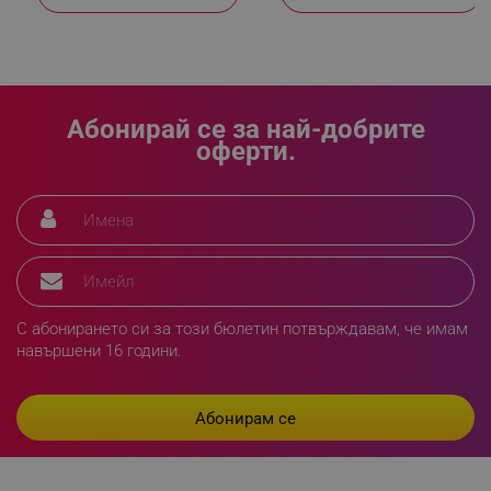
_sgf_npq
.alleop.bg
Абонирай се за най-добрите
оферти.
_sgf_clicked_banners
.alleop.bg
_sgf_rq
.alleop.bg
С абонирането си за този бюлетин потвърждавам, че имам
навършени 16 години.
segmentifyExtension
.alleop.bg