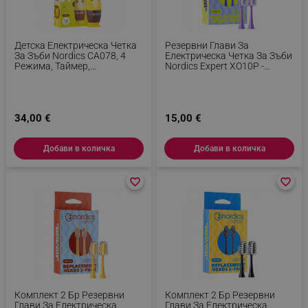
Детска Електрическа Четка
Резервни Глави За
За Зъби Nordics CA078, 4
Електрическа Четка За Зъби
Режима, Таймер,
Nordics Expert XO10P -
Напомняне За Зони, Памет,
Medium, 2 Бр, Click On, Лилав
USB-C, Жълт/лъв
34,00 €
15,00 €
Добави в количка
Добави в количка
favorite_border
favorite_border
favorite_border
favorite_border
Комплект 2 Бр Резервни
Комплект 2 Бр Резервни
Глави За Електрическа
Глави За Електрическа