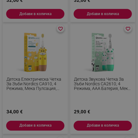
32,00 €
32,00 €
Добави в количка
Добави в количка
favorite_border
favorite_border
favorite_border
favorite_border
Детска Електрическа Четка
Детска Звукова Четка За
За Зъби Nordics CA910, 4
Зъби Nordics CA2610, 4
Режима, Мека Пулсация,
Режима, ААА Батерия, Мека
Таймер, Напомняне За Зони,
Пулсация, Таймер,
Памет, USB-C, Жираф, Жълт
Напомняне За Зони, Памет,
Панда, Зелен
34,00 €
29,00 €
Добави в количка
Добави в количка