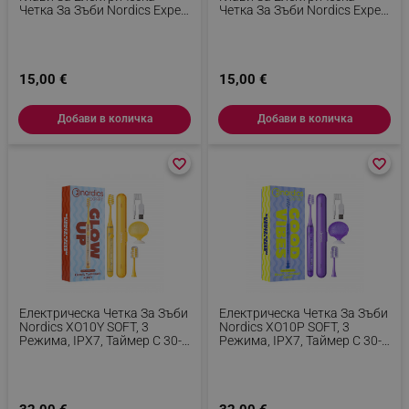
Четка За Зъби Nordics Expert
Четка За Зъби Nordics Expert
XO10Y - Medium, Click On,
XO10B - Medium, Click On,
Жълт
Черен
15,00 €
15,00 €
Добави в количка
Добави в количка
favorite_border
favorite_border
favorite_border
favorite_border
Електрическа Четка За Зъби
Електрическа Четка За Зъби
Nordics XO10Y SOFT, 3
Nordics XO10P SOFT, 3
Режима, IPX7, Таймер С 30-
Режима, IPX7, Таймер С 30-
Секундни Интервали, 120
Секундни Интервали, 120
Дни Автономност, USB-C,
Дни Автономност, USB-C,
Жълт
Лилав