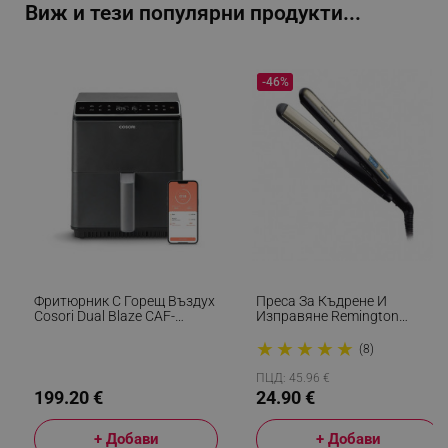
Виж и тези популярни продукти...
_sgf_test_mode
.alleop.bg
-46%
_sgf_tracking
.alleop.bg
_sgf_delayed_actions,
.alleop.bg
Фритюрник С Горещ Въздух
Преса За Къдрене И
Cosori Dual Blaze CAF-
Изправяне Remington
P681S, 1700 W, 6.4 Л, 12
S6500 Sleek And Curl,
★
★
★
★
★
Програми, 360 ThermoIQ,
Керамика, Загряване: 15
(8)
Двойни Нагреватели, Черен
Секунди, 150-230C,
Златист/черен
ПЦД: 45.96 €
_sgf_delayed_campaigns
.alleop.bg
199.20 €
24.90 €
+ Добави
+ Добави