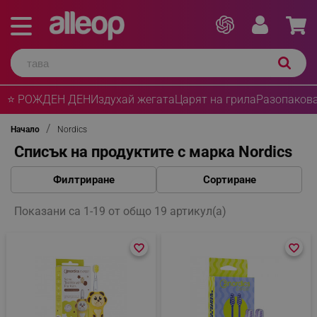
⭐ РОЖДЕН ДЕН
Издухай жегата
Царят на грила
Разопакова
Начало
Nordics
Списък на продуктите с марка Nordics
Филтриране
Сортиране
Показани са 1-19 от общо 19 артикул(а)
favorite_border
favorite_border
favorite_border
favorite_border