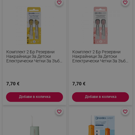
favorite_border
favorite_border
favorite_border
favorite_border
Комплект 2 Бр Резервни
Комплект 2 Бр Резервни
Накрайници За Детски
Накрайници За Детски
Електрически Четки За Зъби
Електрически Четки За Зъби
Nordics, Съвместими С
Nordics, Съвместими С
CA078, CA2610 И CA910,
CA078, CA2610 И CA910,
Меки Влакна DuPont, Жълт
Меки Влакна DuPont, Розов
7,70 €
7,70 €
Добави в количка
Добави в количка
favorite_border
favorite_border
favorite_border
favorite_border