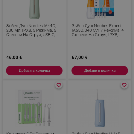
Зъбен Душ Nordics IA44G,
Зъбен Душ Nordics Expert
230 Мл, IPX8, 5 Режима, 5
IA55O, 340 Мл, 7 Режима, 4
Степени На Струя, USB-C,
Степени На Струя, IPX8,
Зелен
USB-C, Оранжев
46,00 €
67,00 €
Добави в количка
Добави в количка
favorite_border
favorite_border
favorite_border
favorite_border