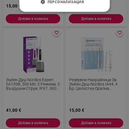
ПЕРСОНАЛИЗАЦИЯ
15,00 €
46,00 €
СТРОГО НЕОБХОДИМО
Добави в количка
Добави в количка
ЕФЕКТИВНОСТ
favorite_border
favorite_border
favorite_border
favorite_border
ТАРГЕТИРАНЕ
ФУНКЦИОНАЛНОСТ
НЕКЛАСИФИЦИРАНИ
Зъбен Душ Nordics Expert
Резервни Накрайници За
EA139B, 300 Мл, 5 Режима, 5
Зъбен Душ Nordics IA44, 4
Строго необходимо
Ефективност
Въздушни Струи, IPX7, 360°
Бр, Цялостна Орална
Накрайник, USB-C, Черен
Хигиена, Прозрачен
Таргетиране
Функционалност
Некласифицирани
41,00 €
15,00 €
Строго необходимите бисквитки позволяват
основната функционалност на уебсайта, като
потребителско влизане и управление на
Добави в количка
Добави в количка
акаунта. Уебсайтът не може да се използва