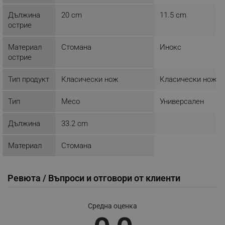
ЕФЕКТИВНОСТ
Дължина
20 cm
11.5 cm
острие
ТАРГЕТИРАНЕ
Материал
Стомана
Инокс
ФУНКЦИОНАЛНОСТ
острие
НЕКЛАСИФИЦИРАНИ
Тип продукт
Класически нож
Класически нож
Тип
Месо
Универсален
Строго необходимо
Ефективност
Дължина
33.2 cm
Таргетиране
Функционалност
Материал
Стомана
Некласифицирани
Строго необходимите бисквитки позволяват
основната функционалност на уебсайта, като
Ревюта / Въпроси и отговори от клиенти
потребителско влизане и управление на
акаунта. Уебсайтът не може да се използва
правилно без строго необходими бисквитки.
Средна оценка
Provider /
Име
Домейн