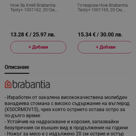
Нож За Хляб Brabantia
Готварски Нож Brabantia
Tasty+ 1001162, 20 См,
Tasty+ 1001163, 20 См,
Закалена Стомана,
Закалена Стомана,
Устойчив На Надраскване
Устойчив На Надраскване
И Корозия, Тъмносив
И Корозия, Тъмносив
13.28 € / 25.97 лв.
15.34 € / 30.00 лв.
+ Добави
+ Добави
Описание
- Изработен от закалена висококачествена молибден
ванадиева стомана с високо съдържание на въглерод
(X50CRMOV15), чрез която острието остава остро за
по-дълго време
- Устойчив на надраскване и корозия, запазвайки
безупречния си външен вид в продължение на години
- Ножът за месо е с издължено 20 см острие и остър