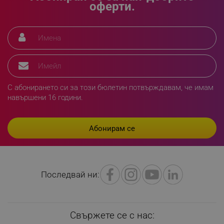
оферти.
rlv_h_fbp
.alleop.bg
rlv_
.alleop.bg
rlv_mode
.alleop.bg
С абонирането си за този бюлетин потвърждавам, че имам
rlv_p
.alleop.bg
навършени 16 години.
rlv_g
.alleop.bg
rlv_s
.alleop.bg
rlv_iv
.alleop.bg
rlv_e_pt
.alleop.bg
rlv_e
.alleop.bg
Последвай ни:
rlv_h_profile
.alleop.bg
rlv_h_cart
.alleop.bg
rlv_h_wish
.alleop.bg
Свържете се с нас:
rlv_impersonate_p
.alleop.bg