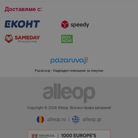
LaVisitorId_YWxsZW9wLmxhZGVzay5jb20v
.alleop.bg
Доставяме с:
LaSID
Quality Unit LLC
www.alleop.bg
PHPSESSID
PHP.net
editor.alleop.bg
Pazaruvaj - Надежден помощник за покупки
Copyright © 2026 Alleop. Bcичĸи пpaвa зaпaзeни!
alleop.ro
alleop.gr