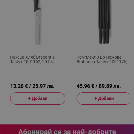
_sgf_clicked_banners
.alleop.bg
_sgf_rq
.alleop.bg
Нож За Хляб Brabantia
Комплект 3 Бр Ножове
Tasty+ 1001162, 20 См,
Brabantia Tasty+ 1001176,
Закалена Стомана,
Закалена Стомана,
Устойчив На Надраскване
Устойчиви На Надраскване
И Корозия, Тъмносив
И Корозия, Тъмносив
13.28 € / 25.97 лв.
45.96 € / 89.89 лв.
segmentifyExtension
.alleop.bg
+ Добави
+ Добави
sgfUserUpdateData
.alleop.bg
Абонирай се за най-добрите