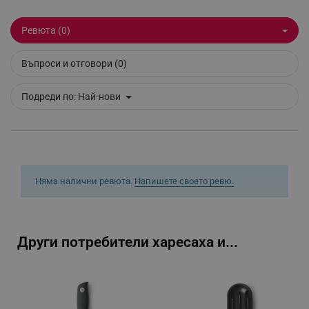
Ревюта (0)
_sgf_tracking
.alleop.bg
Въпроси и отговори (0)
Подреди по:
Най-нови
_sgf_delayed_actions,
.alleop.bg
Няма налични ревюта.
Напишете своето ревю.
_sgf_delayed_campaigns
.alleop.bg
Други потребители харесаха и...
_sgf_npq
.alleop.bg