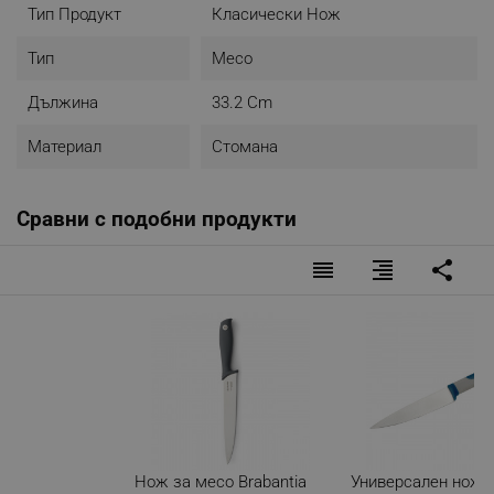
Тип Продукт
Класически Нож
Тип
Месо
Дължина
33.2 Cm
Материал
Стомана
Сравни с подобни продукти
reorder
format_align_right
share
Нож за месо Brabantia
Универсален нож T