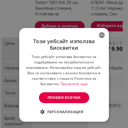
Tasty+ 1001164, 20 см,
678241, Мека дръж
Закалена стомана,
11,5 см, Неръжда
Устойчив на
стомана, Син
надраскване и корозия,
Тъмносив
Изберете вари
Добави в количка
Разглеждате този
продукт
Този уебсайт използва
13.28 € / 25.97 лв.
Цена
ПЦД: 6.08 € / 11.8
бисквитки
5.06 € / 9.90 л
BULGARIAN
Този уебсайт използва бисквитки за
ROMANIAN
подобряване на потребителското
изживяване. Използвайки нашия уебсайт,
Наличност
Налично на склад
Последни бройки
Вие се съгласявате с всички бисквитки в
съответствие с нашата Политика за
Бранд
Brabantia
Tasty
Бисквитки.
Прочетете още
Тегло
0.12 kg
0.05 kg
ПРИЕМИ ВСИЧКИ
Баркод
8710755120664
5051126782412
ПЕРСОНАЛИЗАЦИЯ
Брой/
1
1
СТРОГО НЕОБХОДИМО
комплект