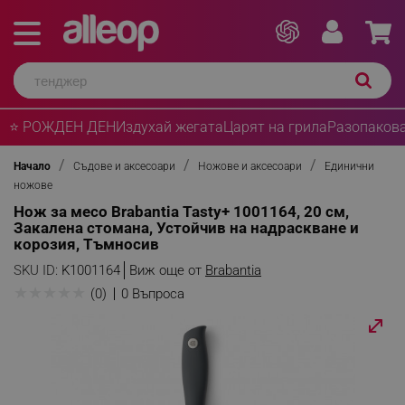
⭐ РОЖДЕН ДЕН
Издухай жегата
Царят на грила
Разопакова
Начало
Съдове и аксесоари
Ножове и аксесоари
Единични
ножове
Нож за месо Brabantia Tasty+ 1001164, 20 см,
Закалена стомана, Устойчив на надраскване и
корозия, Тъмносив
SKU ID:
K1001164
Виж още от
Brabantia
★
★
★
★
★
(0)
0 Въпроса