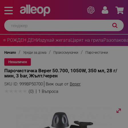
⭐ РОЖДЕН ДЕН
Издухай жегата
Царят на грила
Разопакова
Начало
Уреди за дома
Прахосмукачки
Парочистачки
Неналичен
Парочистачка Beper 50.700, 1050W, 350 мл, 28 г/
мин, 3 bar, Жълт/черен
SKU ID:
999BP50700
Виж още от
Beper
★
★
★
★
★
(0)
1 Въпроса