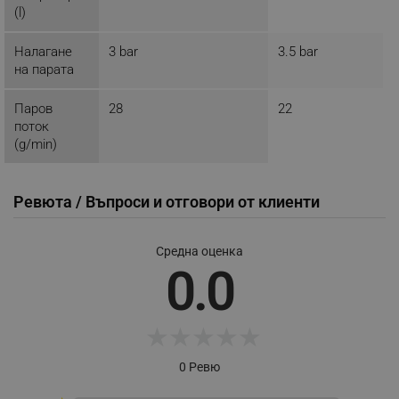
(l)
_sgf_push_permission_asked
.alleop.bg
Налагане
3 bar
3.5 bar
на парата
Google Privacy Policy
Паров
28
22
поток
_sgf_test_mode
.alleop.bg
(g/min)
Ревюта / Въпроси и отговори от клиенти
_sgf_tracking
.alleop.bg
Средна оценка
0.0
★
★
★
★
★
_sgf_delayed_actions,
.alleop.bg
0 Ревю