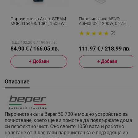
Парочистачка Ariete STEAM
Парочистачка AENO
MOP 4164/06 10в1, 1500 W,
ASM0002, 1200W, 0.275l,
350 Мл, Въртяща Се Глава,
Бързо Загряване, Бял/Сив
★
★
★
★
★
Аксесоари, Син
(2)
ПЦД: 102.20 € / 199.89 лв.
84.90 € / 166.05 лв.
111.97 € / 218.99 лв.
+ Добави
+ Добави
Описание
Парочистачката Beper 50.700 е мощно устройство за
почистване, което ще ви помогне да поддържате дома
си перфектнo чист. Със своите 1050 вата и работно
налягане от 3 bar, тази парочистачка е подходяща за