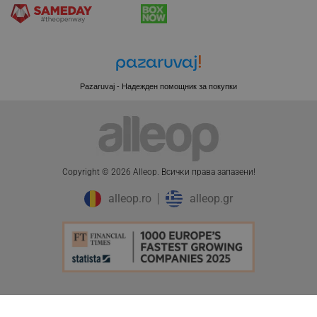
XSRF-TOKEN
promo.alleop.bg
Pazaruvaj - Надежден помощник за покупки
PHPSESSID
PHP.net
Copyright © 2026 Alleop. Bcичĸи пpaвa зaпaзeни!
www.alleop.bg
alleop.ro
alleop.gr