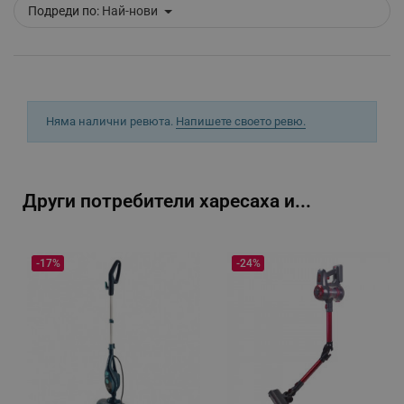
Подреди по:
Най-нови
segmentifyExtension
.alleop.bg
sgfUserUpdateData
.alleop.bg
Няма налични ревюта.
Напишете своето ревю.
Други потребители харесаха и...
rlv_h_fbp
.alleop.bg
rlv_
.alleop.bg
-17%
-24%
rlv_mode
.alleop.bg
rlv_p
.alleop.bg
rlv_g
.alleop.bg
rlv_s
.alleop.bg
rlv_iv
.alleop.bg