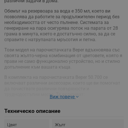
различни задачи в дома.
Обемът на резервоара за вода е 350 мл, което ви
позволява да работите за продължителен период без
необходимостта от често пълнене. Системата за
генериране на пара осигурява поток на парата от 28
грама в минута, което е достатъчно силно, за да се
справите с натрупаната мръсотия и петна.
Този модел на парочистачката Beper вдъхновява със
своята жълто-черна комбинация от цветовете, която я
прави не само функционално устройство, но и стилно
допълнение към вашата къща.
В комплекта на парочистачката Beper 50.700 се
включват различни аксесоари, които ще ви помогнат
да почиствате различни повърхности и
труднодостъпни места. Те включват:
Виж повече
Аксесоар за почистване на стъкла и прозорци -
този аксесоар е специално проектиран, за да ви
Техническо описание
помогне да почиствате стъклени повърхности
без затруднение и да им придадете блясък.
Цвят
Жълт