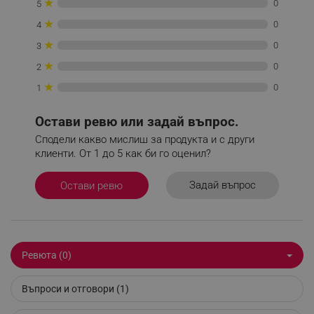
★
0
5
★
0
4
_sgf_delayed_campaigns
.alleop.bg
★
0
3
★
0
2
★
0
1
_sgf_npq
.alleop.bg
Остави ревю или задай въпрос.
Сподели какво мислиш за продукта и с други
клиенти. От 1 до 5 как би го оценил?
_sgf_clicked_banners
.alleop.bg
Задай въпрос
Остави ревю
_sgf_rq
.alleop.bg
Ревюта (0)
Въпроси и отговори (1)