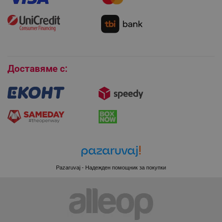
Монтаж на климатици
Как да се абонирам за имейл бюлетина?
Условия за връщане
Покупки на изплащане
_sgf_session_id
.alleop.bg
Бисквитки
Доставяме с:
_sgf_push_permission_asked
.alleop.bg
Google Privacy Policy
_sgf_test_mode
.alleop.bg
Pazaruvaj - Надежден помощник за покупки
_sgf_tracking
.alleop.bg