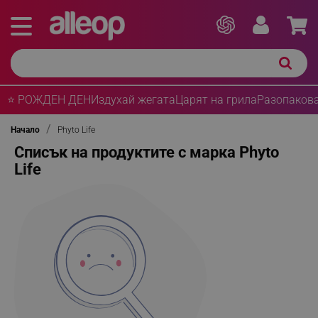
⭐ РОЖДЕН ДЕН
Издухай жегата
Царят на грила
Разопакова
Начало
Phyto Life
Списък на продуктите с марка Phyto
Life