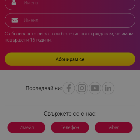
www.alleop.bg
С абонирането си за този бюлетин потвърждавам, че имам
навършени 16 години.
PHPSESSID
PHP.net
editor.alleop.bg
Последвай ни:
Свържете се с нас:
Имейл
Телефон
Viber