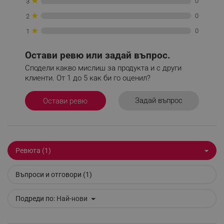
★
0
3
★
0
2
_sgf_clicked_banners
.alleop.bg
★
0
1
Остави ревю или задай въпрос.
_sgf_rq
.alleop.bg
Сподели какво мислиш за продукта и с други
клиенти. От 1 до 5 как би го оценил?
Задай въпрос
Остави ревю
segmentifyExtension
.alleop.bg
Ревюта (1)
Въпроси и отговори (1)
sgfUserUpdateData
.alleop.bg
Подреди по:
Най-нови