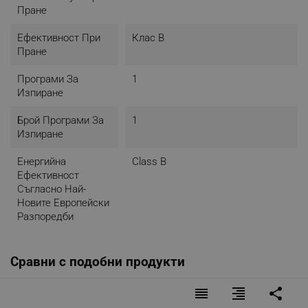
Пране
Ефективност При
Клас B
Пране
Програми За
1
Изпиране
Брой Програми За
1
Изпиране
Енергийна
Class B
Ефективност
Съгласно Най-
Новите Европейски
Разпоредби
Сравни с подобни продукти
reorder
format_align_right
share