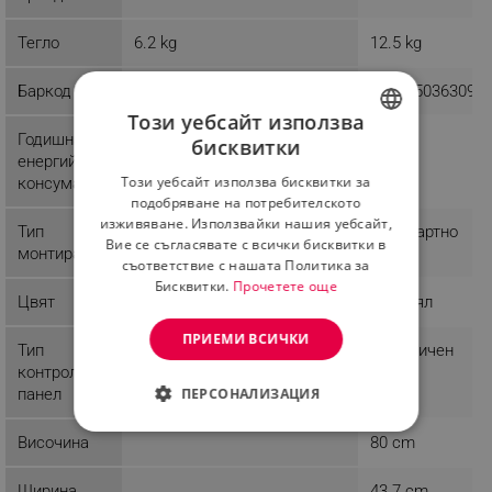
Тегло
6.2 kg
12.5 kg
Баркод
5902934835749
8595150363096
Този уебсайт използва
Годишна
102.1 kWh
бисквитки
BULGARIAN
енергийна
Този уебсайт използва бисквитки за
консумация
ROMANIAN
подобряване на потребителското
изживяване. Използвайки нашия уебсайт,
Тип
Стандартно
Стандартно
Вие се съгласявате с всички бисквитки в
монтиране
съответствие с нашата Политика за
Бисквитки.
Прочетете още
Цвят
Бял
Син/Бял
ПРИЕМИ ВСИЧКИ
Тип
Механичен
Механичен
контролен
ПЕРСОНАЛИЗАЦИЯ
панел
СТРОГО НЕОБХОДИМО
Височина
80 cm
ЕФЕКТИВНОСТ
Ширина
43.7 cm