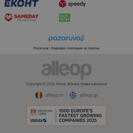
PHPSESSID
PHP.net
www.alleop.bg
Pazaruvaj - Надежден помощник за покупки
Copyright © 2026 Alleop. Bcичĸи пpaвa зaпaзeни!
alleop.ro
alleop.gr
_GRECAPTCHA
Google LLC