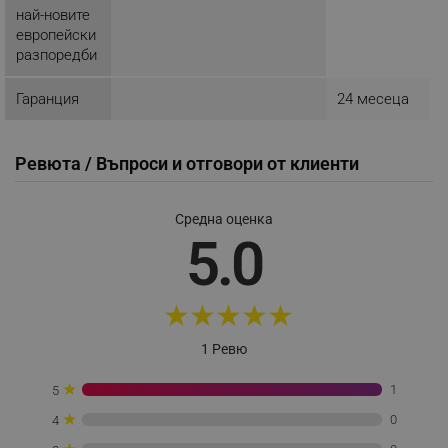
най-новите
европейски
_sgf_tracking
.alleop.bg
разпоредби
Гаранция
24 месеца
Ревюта / Въпроси и отговори от клиенти
_sgf_delayed_actions,
.alleop.bg
Средна оценка
5.0
_sgf_delayed_campaigns
.alleop.bg
★
★
★
★
★
1 Ревю
★
_sgf_npq
.alleop.bg
1
5
★
0
4