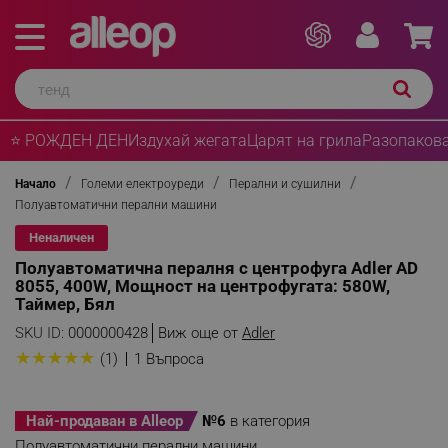
⭐ РОЖДЕН ДЕН
Издухай жегата
Царят на грила
Разопакова
Начало
Големи електроуреди
Перални и сушилни
Полуавтоматични перални машини
Неналичен
Полуавтоматична пералня с центрофуга Adler AD
8055, 400W, Мощност на центрофугата: 580W,
Таймер, Бял
SKU ID:
0000000428
Виж още от
Adler
★
★
★
★
★
(1)
1 Въпроса
Най-продаван в Alleop
№6
в категория
Полуавтоматични перални машини