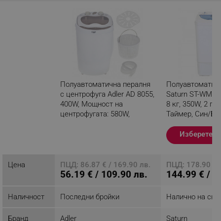
Полуавтоматична пералня
Полуавтоматич
с центрофуга Adler AD 8055,
Saturn ST-WM061
400W, Мощност на
8 кг, 350W, 2 пр
центрофугата: 580W,
Таймер, Син/Бя
Таймер, Бял
Изберете в
Разглеждате този продукт
Цена
ПЦД: 86.87 € / 169.90 лв.
ПЦД: 178.90 € /
56.19 € / 109.90 лв.
144.99 € / 2
Наличност
Последни бройки
Налично на скл
Бранд
Adler
Saturn