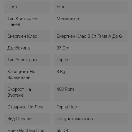
Цвят
Бял
Тип Контролен
Механичен
Панел
Енергиен Клас
Енергиен Клас B От Гама A До G
Дълбочина
37 Cm
Тип Зареждане
Горно
Капацитет На
3 Kg
Зареждане
Скорост На
400 Rpm
Въртене
Отваряне На Люк
Горна Част
Вид Пералня
Полуавтоматична
Ниво На Шум При
60 DB