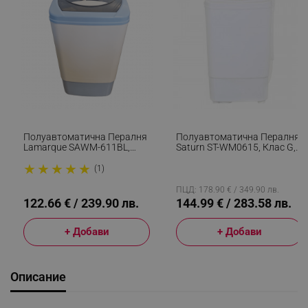
Полуавтоматична Пералня
Полуавтоматична Пералня
Lamarque SAWM-611BL,
Saturn ST-WM0615, Клас G,
380W, 6 Кг, Таймер,
8 Кг, 350W, 2 Програми,
★
★
★
★
★
Превключвател, Син/Бял
Таймер, Син/Бял
(1)
ПЦД: 178.90 € / 349.90 лв.
122.66 € / 239.90 лв.
144.99 € / 283.58 лв.
+ Добави
+ Добави
Описание