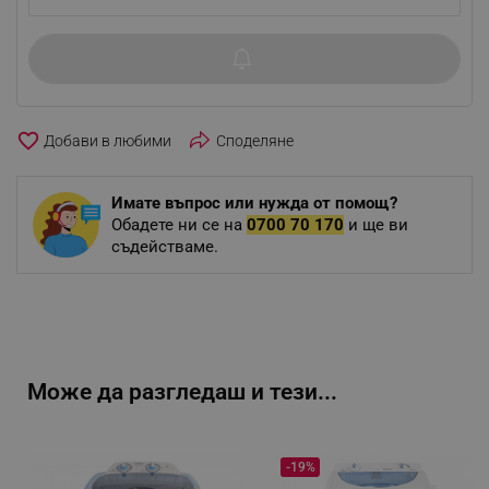
favorite_border
Споделяне
Имате въпрос или нужда от помощ?
Обадете ни се на
0700 70 170
и ще ви
съдействаме.
Може да разгледаш и тези...
-19%