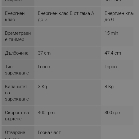
ТАРГЕТИРАНЕ
Енергиен
Енергиен клас B от гама A
Енергиен клас A
клас
до G
до G
ФУНКЦИОНАЛНОСТ
Времетраен
15 min
НЕКЛАСИФИЦИРАНИ
е таймер
Дълбочина
37 cm
47.4 cm
Строго необходимо
Ефективност
Тип
Горно
Горно
Таргетиране
Функционалност
зареждане
Некласифицирани
Капацитет
3 Kg
8 Kg
Строго необходимите бисквитки позволяват
на
основната функционалност на уебсайта, като
зареждане
потребителско влизане и управление на
акаунта. Уебсайтът не може да се използва
правилно без строго необходими бисквитки.
Скорост на
400 rpm
300 rpm
въртене
Provider /
Име
Домейн
Отваряне
Горна част
click_code_ps
.alleop.bg
на люк