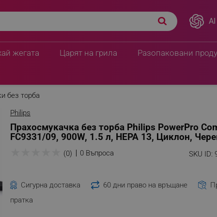
AI
хай жегата
Царят на грила
Разопаковани прод
и без торба
Philips
Прахосмукачка без торба Philips PowerPro Co
FC9331/09, 900W, 1.5 л, HEPA 13, Циклон, Чере
★
★
★
★
★
0 Въпроса
(0)
SKU ID:
Сигурна доставка
60 дни право на връщане
П
пратка