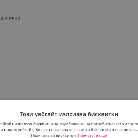
дна ръка
 висока всмукателна мощност за страхотни резултати при
Този уебсайт използва бисквитки
уебсайт използва бисквитки за подобряване на потребителското изжив
и нашия уебсайт, Вие се съгласявате с всички бисквитки в съответств
Политика за Бисквитки.
Прочетете още