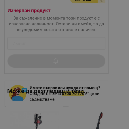
Изчерпан продукт
За съжаление в момента този продукт е с
изчерпана наличност. Остави ни имейл, за да
те уведомим когато отново е наличен.
Имате въпрос или нужда от помощ?
Може да разгледаш и тези...
Обадете ни се на
0700 70 170
и ще ви
съдействаме.