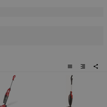
fying visitors. The lifetime
ifying visitor sessions
хва дълбоко скрития прах от килими, докато големият
itor is asked for web push
и мръсотия покрай стени или мебели.
tor is a test user and can
tor disabled tracking,
y related cookies and local
reorder
format_align_right
share
aign specific data for
aign specific data for
r events stored to be sent
блаците прах.
ferent banners clicked by the