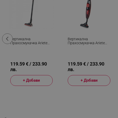
Вертикална
Вертикална
Прахосмукачка Ariete
Прахосмукачка Ariete
HANDY FORCE 2759,
EVOLUTION 2772/40,
600W, 0.5 Л,
600W, 0.8 Л,
Моторизирана Четка,
Регулируема Мощност,
LED, HEPA, Черен/
Енергоспестяваща
Червен
Технология, Черен/
119.59 € / 233.90
119.59 € / 233.90
Червен
лв.
лв.
+ Добави
+ Добави