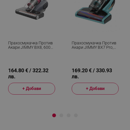
Прахосмукачка Против
Прахосмукачка Против
Акари JIMMY BX8, 600W,
Акари JIMMY BX7 Pro,
0.5 Л, 15 KPa,
700W, 0.5 Л, 16 KPa,
Стерилизация Чрез
Стерилизация Чрез
Нагряване 60C,
Нагряване 60C /
Ултразвук, UV,
Ултразвук / UV, 6
Отрицателни Йони, 6
Степенна Филтрация,
164.80 € / 322.32
169.20 € / 330.93
Степенна Филтрация,
Син
лв.
лв.
Черен
+ Добави
+ Добави