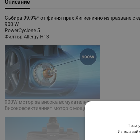
Описание
Събира 99.9%* от финия прах Хигиенично изпразване с е
900 W
PowerCyclone 5
Филтър Allergy H13
900W мотор за висока всмукателна мощност
Високоефективният мотор с мощност от 900 W осигурява
Този 
Използвайк