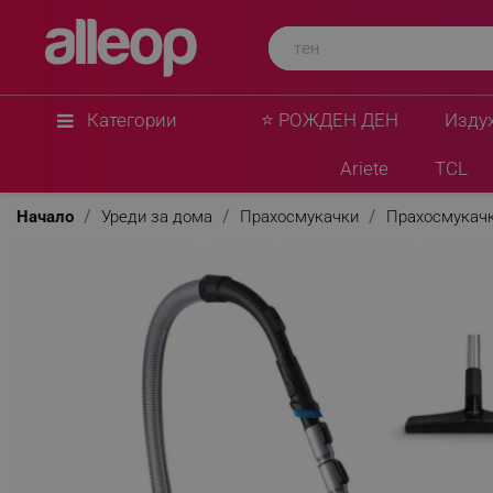
Категории
⭐ РОЖДЕН ДЕН
Изду
Ariete
TCL
Начало
Уреди за дома
Прахосмукачки
Прахосмукачк