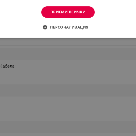
ПРИЕМИ ВСИЧКИ
Виж повече
ПЕРСОНАЛИЗАЦИЯ
ване
арантират, че можете да почистите 99,9% от финия прах*.
ДИМО
ЕФЕКТИВНОСТ
ТАРГЕТИРАНЕ
ФУНКЦИО
АНИ
 Кабела
еобходимо
Ефективност
Таргетиране
Функционалност
Неклас
витки позволяват основната функционалност на уебсайта, като потребителско вл
же да се използва правилно без строго необходими бисквитки.
 по-дълго
Provider /
Валиден
Описание
в цилиндричната камера, за да отдели праха от въздуха 
Домейн
до
.alleop.bg
1 месец
Profitshare
7699
.alleop.bg
1 месец
newsman
.alleop.bg
1 месец
Newsman