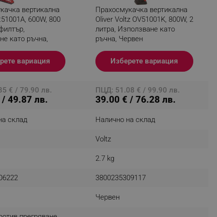
качка вертикална
Прахосмукачка вертикална
r events which is cancelled
ent to Segmentify servers
51001A, 600W, 800
Oliver Voltz OV51001K, 800W, 2
филтър,
литра, Използване като
не като ръчна,
ръчна, Червен
 visitor installed
 visitor’s data including
рете вариация
Изберете вариация
rship status and
5 € / 79.90 лв.
ПЦД: 51.08 € / 99.90 лв.
 / 49.87 лв.
39.00 € / 76.28 лв.
на склад
Налично на склад
Voltz
2.7 kg
06222
3800235309117
Червен
плоски повърхности и тапицерия.
ротив прегряване