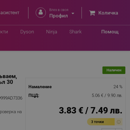
Влез в своя


 асистент
Количка
Профил
Добави в количка
укти
Dyson
Ninja
Shark
Помощ
Наличен
ъваем,
ъл 30
Намаление
24 %
ПЦД:
5.06 € / 9.90 лв.
9999AD7336
3.83 € / 7.49 лв.
роверка на
3 точки