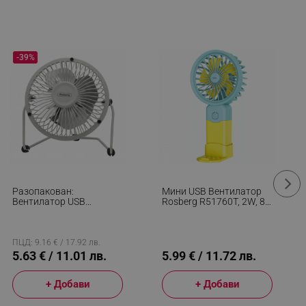
-39%
Разопакован:
Мини USB Вентилатор
Вентилатор USB
Rosberg R51760T, 2W, 8
Rosberg R51760I4, 2.5W,
См, 38 Мин Автономия,
10 См, Настолен, Бял
3 Скорости,
Енергоспестяващ, Син/
Жълт
ПЦД: 9.16 € / 17.92 лв.
5.63 € / 11.01 лв.
5.99 € / 11.72 лв.
+ Добави
+ Добави