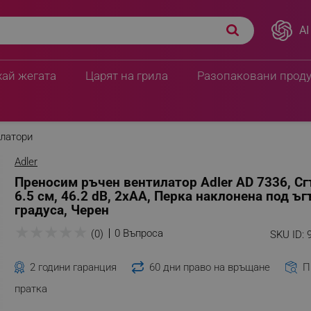
AI
аем, 6.5 см, 46.2 dB,
ПЦД:
5.06 € / 9.90 лв.
ерен
3.83 € / 7.49 лв.
хай жегата
Царят на грила
Разопаковани прод
латори
Adler
Преносим ръчен вентилатор Adler AD 7336, Сг
6.5 см, 46.2 dB, 2xAA, Перка наклонена под ъг
градуса, Черен
★
★
★
★
★
0 Въпроса
(0)
SKU ID:
2 години гаранция
60 дни право на връщане
П
пратка