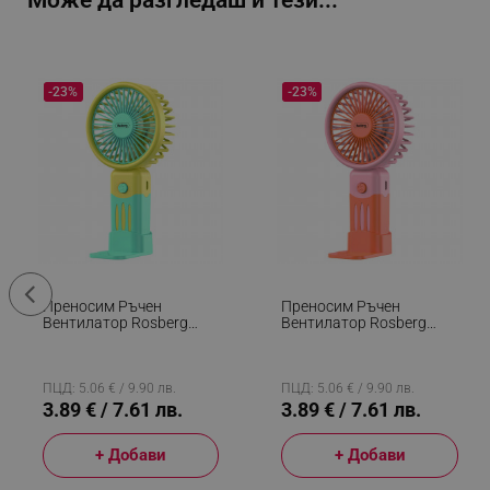
Може да разгледаш и тези...
-23%
-23%
Преносим Ръчен
Преносим Ръчен
Вентилатор Rosberg
Вентилатор Rosberg
R51760M, USB, 2W, 3
R51760M, USB, 2W, 3
Скорости, Бутон On/Off,
Скорости, Бутон On/Off,
Син/Жълт
Розов/Оранжев
ПЦД: 5.06 € / 9.90 лв.
ПЦД: 5.06 € / 9.90 лв.
3.89 € / 7.61 лв.
3.89 € / 7.61 лв.
+ Добави
+ Добави