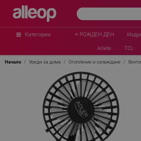
Adler
Преносим ръчен вентилатор Adler AD 7336, Сгъв
2xAA, Перка наклонена под ъгъл 30 градуса, Ч
★
★
★
★
★
0 Въпроса
(0)
Категории
⭐ РОЖДЕН ДЕН
Изду
Ariete
TCL
Начало
Уреди за дома
Отопление и охлаждане
Венти