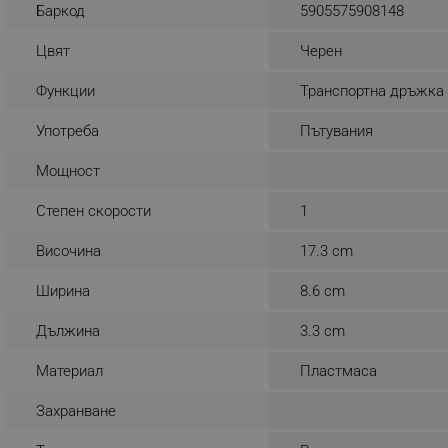
Баркод
5905575908148
_sgf_rq
Цвят
Черен
segmentifyExtension
Функции
Транспортна дръжка
sgfUserUpdateData
Употреба
Пътувания
Мощност
rlv_h_fbp
Степен скорости
1
rlv_
rlv_mode
Височина
17.3 cm
rlv_p
Ширина
8.6 cm
rlv_g
rlv_s
Дължина
3.3 cm
rlv_iv
Материал
Пластмаса
rlv_e_pt
Захранване
rlv_e
rlv_h_profile