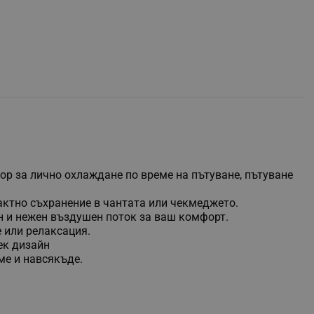
тор за лично охлаждане по време на пътуване, пътуване
пактно съхранение в чантата или чекмеджето.
вен и нежен въздушен поток за ваш комфорт.
е или релаксация.
ек дизайн
еме и навсякъде.