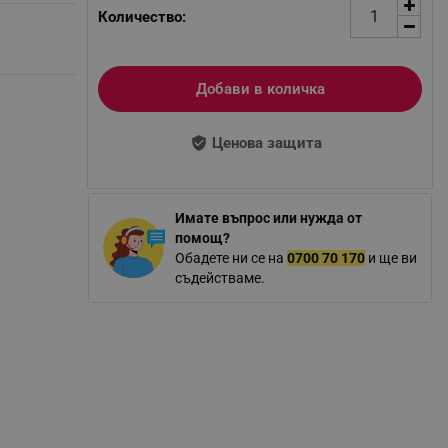
Количество:
Добави в количка
Ценова защита
Имате въпрос или нужда от
помощ?
Обадете ни се на
0700 70 170
и ще ви
съдействаме.