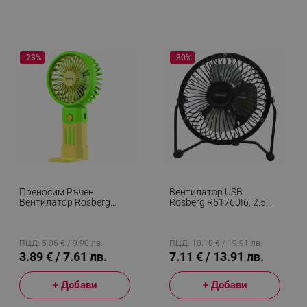
-23%
-30%
Преносим Ръчен
Вентилатор USB
Вентилатор Rosberg
Rosberg R51760I6, 2.5W,
R51760M, USB, 2W, 3
15 См, Настолен, Черен
Скорости, Бутон On/Off,
Жълт/Зелен
ПЦД: 5.06 € / 9.90 лв.
ПЦД: 10.18 € / 19.91 лв.
3.89 € / 7.61 лв.
7.11 € / 13.91 лв.
+ Добави
+ Добави