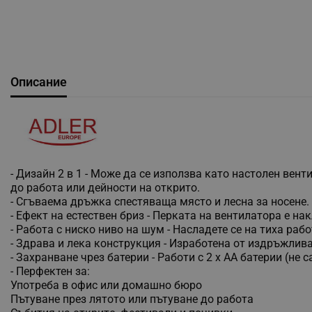
Описание
- Дизайн 2 в 1 - Може да се използва като настолен вен
до работа или дейности на открито.
- Сгъваема дръжка спестяваща място и лесна за носене.
- Ефект на естествен бриз - Перката на вентилатора е н
- Работа с ниско ниво на шум - Насладете се на тиха рабо
- Здрава и лека конструкция - Изработена от издръжлив
- Захранване чрез батерии - Работи с 2 x AA батерии (не
- Перфектен за:
Употреба в офис или домашно бюро
Пътуване през лятото или пътуване до работа