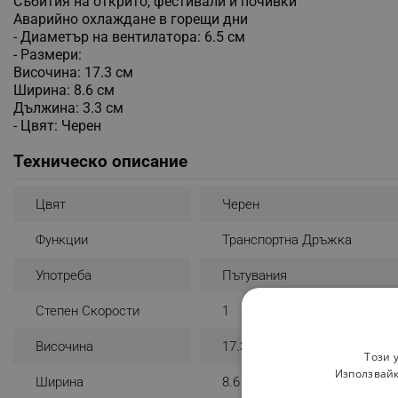
Събития на открито, фестивали и почивки
Аварийно охлаждане в горещи дни
- Диаметър на вентилатора: 6.5 см
- Размери:
Височина: 17.3 см
Ширина: 8.6 см
Дължина: 3.3 см
- Цвят: Черен
Техническо описание
Цвят
Черен
Функции
Транспортна Дръжка
Употреба
Пътувания
Степен Скорости
1
Височина
17.3 Cm
Този 
Използвайк
Ширина
8.6 Cm