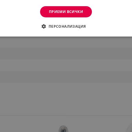
ПРИЕМИ ВСИЧКИ
ПЕРСОНАЛИЗАЦИЯ
ДИМО
ЕФЕКТИВНОСТ
ТАРГЕТИРАНЕ
ФУНКЦИО
АНИ
еобходимо
Ефективност
Таргетиране
Функционалност
Неклас
витки позволяват основната функционалност на уебсайта, като потребителско вл
же да се използва правилно без строго необходими бисквитки.
Provider /
Валиден
Описание
Домейн
до
.alleop.bg
1 месец
Profitshare
7699
.alleop.bg
1 месец
newsman
.alleop.bg
1 месец
Newsman