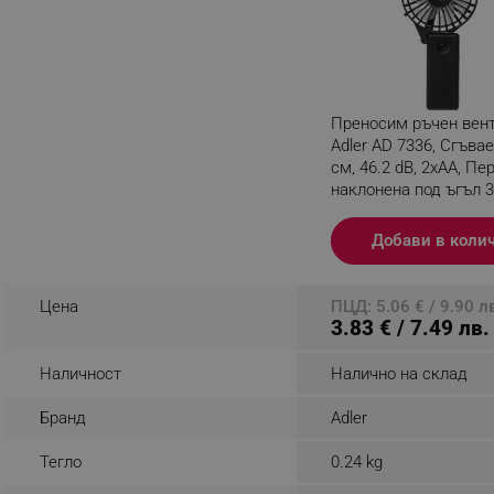
_nzm_noid_92166-7699
_nzm_id_92166-7699
_sgf_user_id
Преносим ръчен вен
_sgf_session_id
Adler AD 7336, Сгъвае
см, 46.2 dB, 2xAA, Пе
_sgf_push_permission_as
наклонена под ъгъл 
градуса, Черен
_sgf_test_mode
Разглеждате този пр
Добави в коли
_sgf_tracking
Цена
ПЦД: 5.06 € / 9.90 л
3.83 € / 7.49 лв.
_sgf_delayed_actions,
Наличност
Налично на склад
_sgf_delayed_campaigns
Бранд
Adler
_sgf_npq
Тегло
0.24 kg
_sgf_clicked_banners