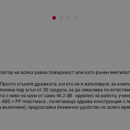
тилатор на всяка равна повърхност или като ръчен вентила
 Просто сгънете дръжката, когато не я използвате, за ком
аклонена под ъгъл от 30 градуса, за да симулира по-естест
та с ниво на шум от само 46.2 dB - идеално за работа, учен
а ABS + PP пластмаса , съчетаваща здрава конструкция с л
 са включени), предлагайки безжично удобство по всяко вр