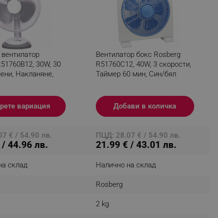
fying visitors. The lifetime
 вентилатор
Вентилатор бокс Rosberg
ifying visitor sessions
51760B12, 30W, 30
R51760C12, 40W, 3 скорости,
пени, Накланяне,
Таймер 60 мин, Син/бял
itor is asked for web push
tor is a test user and can
рете вариация
Добави в количка
tor disabled tracking,
y related cookies and local
7 € / 54.90 лв.
ПЦД: 28.07 € / 54.90 лв.
 / 44.96 лв.
21.99 € / 43.01 лв.
aign specific data for
на склад
Налично на склад
aign specific data for
Rosberg
r events stored to be sent
2 kg
ferent banners clicked by the