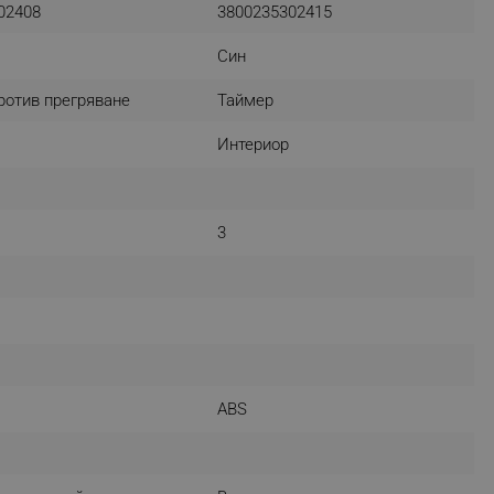
02408
3800235302415
r events which is cancelled
ent to Segmentify servers
Син
 visitor installed
ротив прегряване
Таймер
 visitor’s data including
Интериор
rship status and
3
ABS