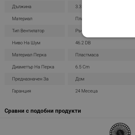
Дължина
3.3 Cm
Материал
Пластмаса
Тип Вентилатор
Ръчен Вентилатор
СТРОГО НЕОБХО
Ниво На Шум
46.2 DB
НЕКЛАСИФИЦИР
Материал Перка
Пластмаса
Диаметър На Перка
6.5 Cm
Строго н
Предназначен За
Дом
Строго необходимите биск
Гаранция
24 Месеца
акаунта. Уебсайтът не мо
Име
Сравни с подобни продукти
click_code_ps
_nzm_nosubscribe_92166-
_nzm_idnl_92166-7699