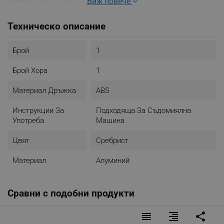
Виж повече
- Цвят: Сив
Техническо описание
Брой
1
Брой Хора
1
Материал Дръжка
ABS
Инструкции За
Подходяща За Съдомиялна
Употреба
Машина
Цвят
Сребрист
Материал
Алуминий
Сравни с подобни продукти
reorder
format_align_right
share