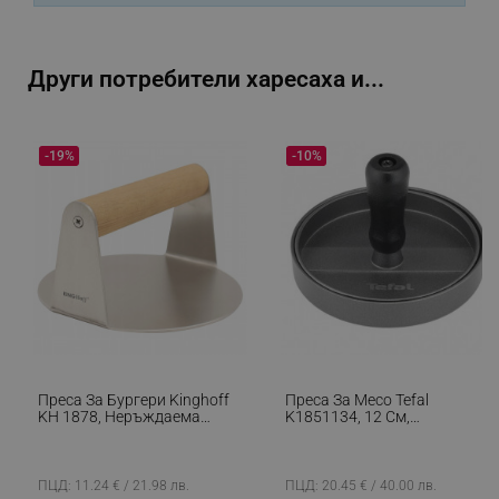
_sgf_npq
.alleop.bg
Други потребители харесаха и...
-19%
-10%
_sgf_clicked_banners
.alleop.bg
_sgf_rq
.alleop.bg
Преса За Бургери Kinghoff
Преса За Месо Tefal
KH 1878, Неръждаема
K1851134, 12 См,
Стомана, Лесно Измиване,
Ергономична Дръжка,
segmentifyExtension
.alleop.bg
Диаметър 11.4 См, Инокс
Черен
ПЦД: 11.24 € / 21.98 лв.
ПЦД: 20.45 € / 40.00 лв.