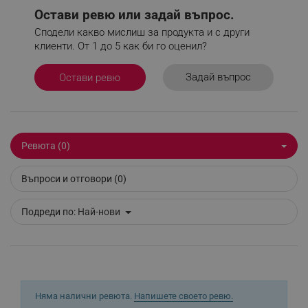
Google Privacy Policy
Остави ревю или задай въпрос.
Сподели какво мислиш за продукта и с други
клиенти. От 1 до 5 как би го оценил?
_sgf_test_mode
.alleop.bg
Задай въпрос
Остави ревю
_sgf_tracking
.alleop.bg
Ревюта (0)
Въпроси и отговори (0)
Подреди по:
Най-нови
_sgf_delayed_actions,
.alleop.bg
_sgf_delayed_campaigns
.alleop.bg
Няма налични ревюта.
Напишете своето ревю.