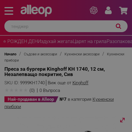
⭐ РОЖДЕН ДЕН
Издухай жегата
Царят на грила
Разопакова
Начало
Съдове и аксесоари
Кухненски аксесоари
Кухненски
прибори
Преса за бургери Kinghoff KH 1740, 12 см,
Незалепващо покритие, Сив
SKU ID:
9999KH1740
Виж още от
Kinghoff
★
★
★
★
★
(0)
0 Въпроса
Най-продаван в Alleop
№7
в категория
Кухненски
прибори