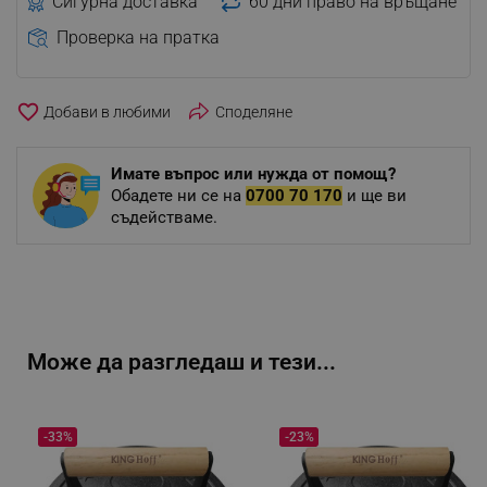
Сигурна доставка
60 дни право на връщане
Проверка на пратка
favorite_border
Споделяне
Имате въпрос или нужда от помощ?
Обадете ни се на
0700 70 170
и ще ви
съдействаме.
Може да разгледаш и тези...
-33%
-23%