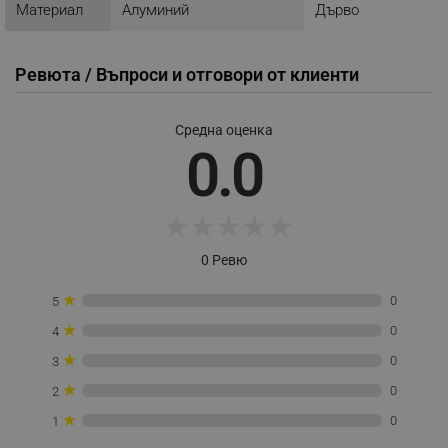
Материал
Алуминий
Дърво
акаунта. Уебсайтът не може да се използва
правилно без строго необходими бисквитки.
Provider /
Име
Ревюта / Въпроси и отговори от клиенти
Домейн
click_code_ps
.alleop.bg
Средна оценка
_nzm_nosubscribe_92166-7699
.alleop.bg
0.0
_nzm_idnl_92166-7699
.alleop.bg
_nzm_noid_92166-7699
.alleop.bg
★
★
★
★
★
_nzm_id_92166-7699
.alleop.bg
_sgf_user_id
.alleop.bg
0 Ревю
★
0
5
★
0
4
_sgf_session_id
.alleop.bg
★
0
3
★
0
2
_sgf_push_permission_asked
.alleop.bg
★
0
1