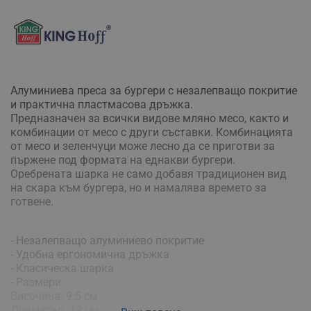
Алуминиева преса за бургери с незалепващо покритие
и практична пластмасова дръжка.
Предназначен за всички видове мляно месо, както и
комбинации от месо с други съставки.
Комбинацията
от месо и зеленчуци може лесно да се приготви за
пържене под формата на еднакви бургери.
Оребрената шарка не само добавя традиционен вид
на скара към бургера, но и намалява времето за
готвене.
- Незалепващо алуминиево покритие
- Удобна ергономична дръжка
- Класическа шарка
- Размери:
Височина: 9.5 см
Диаметър: 12 см