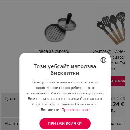
Преса за бургери
Комплект кухненс
Kinghoff KH 1740, 12 см,
прибори Klausberg 
Незалепващо покритие,
7511, 5 части, Бук и
Този уебсайт използва
Сив
найлон, Сив
бисквитки
Разглеждате този
BULGARIAN
Добави в количка
Добави в коли
продукт
Този уебсайт използва бисквитки за
ROMANIAN
подобряване на потребителското
изживяване. Използвайки нашия уебсайт,
Цена
ПЦД: 10.18 € / 19.91
ПЦД: 20.40 € / 39
Вие се съгласявате с всички бисквитки в
7.62 € / 14.90
13.24 € /
съответствие с нашата Политика за
лв.
лв.
лв.
25.90 лв.
Бисквитки.
Прочетете още
Наличност
Налично на склад
Налично на склад
ПРИЕМИ ВСИЧКИ