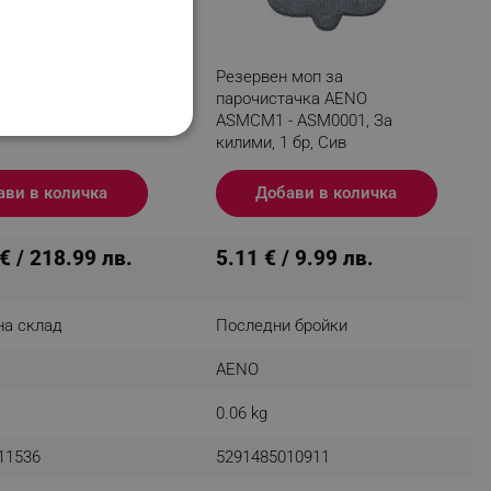
ачка AENO
Резервен моп за
1200W, 0.275l,
парочистачка AENO
гряване, Бял/Сив
ASMCM1 - ASM0001, За
НАЛНОСТ
килими, 1 бр, Сив
ави в количка
Добави в количка
€ / 218.99 лв.
5.11 € / 9.99 лв.
ифицирани
на склад
Последни бройки
изане и управление на
AENO
0.06 kg
11536
5291485010911