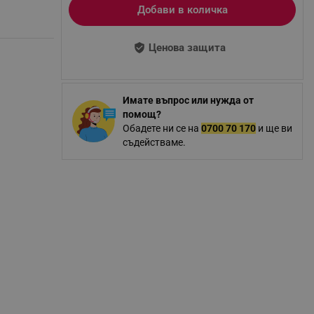
Добави в количка
Ценова защита
Имате въпрос или нужда от
помощ?
Обадете ни се на
0700 70 170
и ще ви
съдействаме.