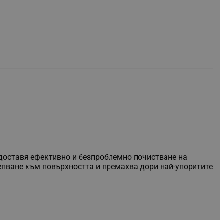
доставя ефективно и безпроблемно почистване на
епване към повърхността и премахва дори най-упоритите