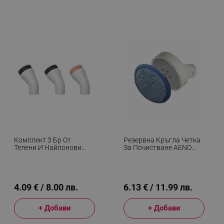
Комплект 3 Бр От
Резервна Кръгла Четка
Телени И Найлонови
За Почистване AENO
Четки AENO ASMSB2,
ASMRB1 SM1,
Съвместими С Модел
Съвместима С SM1,
SM2, Бял
Микрофибърен
Накрайник, Бял/син
4.09 € / 8.00 лв.
6.13 € / 11.99 лв.
+ Добави
+ Добави