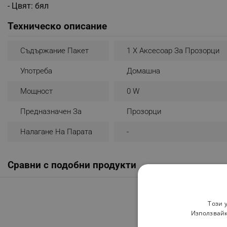
- Цвят: бял
Техническо описание
Съдържание Пакет
1 X Аксесоар За Прозорци
Употреба
Домашна
Мощност
0 W
Предназначен За
Прозорци
Налагане На Парата
-
Сравни с подобни продукти
Този 
Използвайк