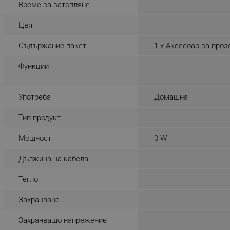
Време за затопляне
_nzm_noid_92166-7699
Цвят
_nzm_id_92166-7699
_sgf_user_id
Съдържание пакет
1 x Аксесоар за проз
Функции
_sgf_session_id
_sgf_push_permission_as
Употреба
Домашна
_sgf_test_mode
Тип продукт
_sgf_tracking
Мощност
0 W
_sgf_delayed_actions,
Дължина на кабела
_sgf_delayed_campaigns
Тегло
_sgf_npq
Захранване
Захранващо напрежение
_sgf_clicked_banners