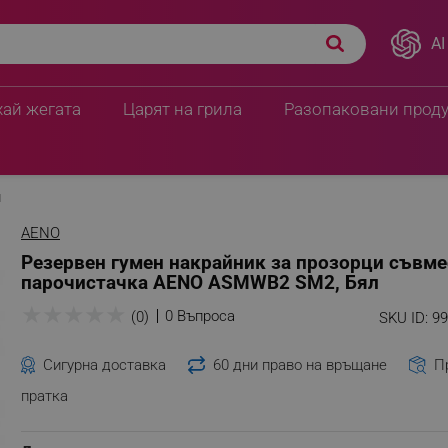
AI
стим с парочистачка
6.65 € / 13.01 лв.
4.09 € / 8.00 лв.
хай жегата
Царят на грила
Разопаковани прод
и
AENO
Резервен гумен накрайник за прозорци съвме
парочистачка AENO ASMWB2 SM2, Бял
★
★
★
★
★
0 Въпроса
(0)
SKU ID:
9
Сигурна доставка
60 дни право на връщане
П
пратка