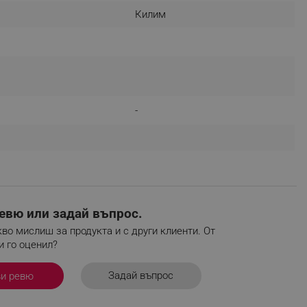
Килим
r events which is cancelled
ent to Segmentify servers
 visitor installed
 visitor’s data including
rship status and
-
евю или задай въпрос.
во мислиш за продукта и с други клиенти. От
и го оценил?
Задай въпрос
ви ревю