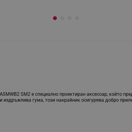
 ASMWB2 SM2 е специално проектиран аксесоар, който пре
 и издръжлива гума, този накрайник осигурява добро прил