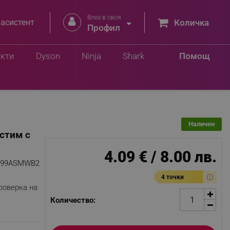
Влез в своя


 асистент
Количка
Профил
Добави в количка
укти
Dyson
Ninja
Shark
Помощ
Наличен
стим с
4.09 € / 8.00 лв.
999ASMWB2
4 точки
роверка на
Количество: