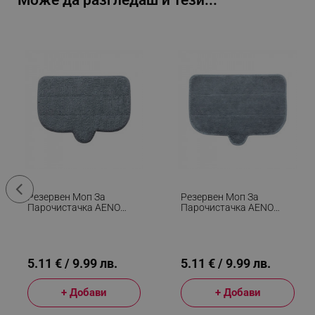
Може да разгледаш и тези...
Резервен Моп За
Резервен Моп За
Парочистачка AENO
Парочистачка AENO
ASMCM1 - ASM0001, За
ASMFM1 - ASM0001, За
Килими, 1 Бр, Сив
Под, 1 Бр, Сив
5.11 € / 9.99 лв.
5.11 € / 9.99 лв.
+ Добави
+ Добави