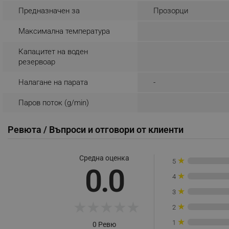
Предназначен за
Прозорци
_sgf_rq
Максимална температура
segmentifyExtension
Капацитет на воден
резервоар
sgfUserUpdateData
Налагане на парата
-
rlv_h_fbp
Паров поток (g/min)
rlv_
rlv_mode
Ревюта / Въпроси и отговори от клиенти
rlv_p
rlv_g
Средна оценка
★
5
rlv_s
0.0
★
4
rlv_iv
★
3
rlv_e_pt
★
★
★
★
★
★
2
rlv_e
★
1
0 Ревю
rlv_h_profile