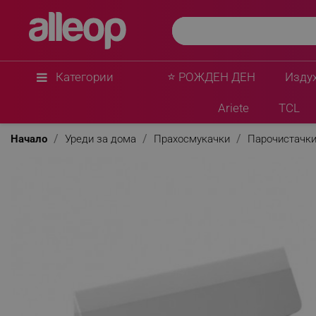
AENO
Резервен гумен накрайник за прозорци съвме
AENO ASMWB2 SM2, Бял
★
★
★
★
★
0 Въпроса
(0)
Категории
⭐ РОЖДЕН ДЕН
Изду
Ariete
TCL
Начало
Уреди за дома
Прахосмукачки
Парочистачк