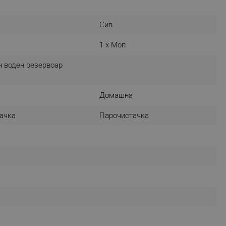
Сив
fying visitors. The lifetime
1 x Моп
 воден резервоар
ifying visitor sessions
itor is asked for web push
Домашна
tor is a test user and can
ачка
Парочистачка
tor disabled tracking,
y related cookies and local
aign specific data for
aign specific data for
r events stored to be sent
ferent banners clicked by the