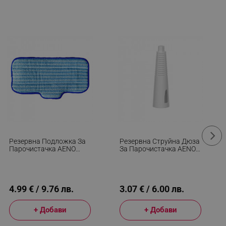
Резервна Подложка За
Резервна Струйна Дюза
Парочистачка AENO
За Парочистачка AENO
ASMFM2 - ASM0002, За
ASMJN2, Съвместима
Под, Син
Със SM2, 1 Бр, Бял
4.99 € / 9.76 лв.
3.07 € / 6.00 лв.
+ Добави
+ Добави