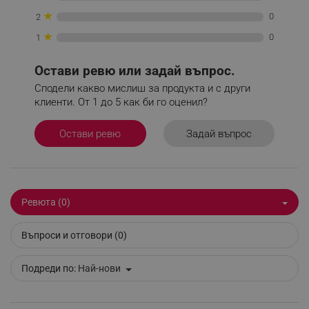
★
0
2
★
0
1
Остави ревю или задай въпрос.
_sgf_delayed_actions,
.alleop.bg
Сподели какво мислиш за продукта и с други
клиенти. От 1 до 5 как би го оценил?
Задай въпрос
Остави ревю
_sgf_delayed_campaigns
.alleop.bg
Ревюта (0)
_sgf_npq
.alleop.bg
Въпроси и отговори (0)
Подреди по:
Най-нови
_sgf_clicked_banners
.alleop.bg