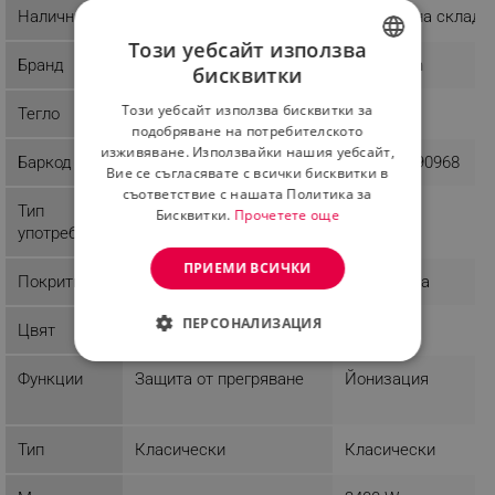
Наличност
Последни бройки
Налично на склад
Този уебсайт използва
Бранд
Hausberg
Remington
бисквитки
BULGARIAN
Този уебсайт използва бисквитки за
Тегло
0.86 kg
0.99 kg
ROMANIAN
подобряване на потребителското
изживяване. Използвайки нашия уебсайт,
Баркод
6423808028320
4008496790968
Вие се съгласявате с всички бисквитки в
съответствие с нашата Политика за
Тип
Домашна
Домашна
Бисквитки.
Прочетете още
употреба
ПРИЕМИ ВСИЧКИ
Покритие
Пластмаса
Пластмаса
ПЕРСОНАЛИЗАЦИЯ
Цвят
Черен
Черен
СТРОГО НЕОБХОДИМО
Функции
Защита от прегряване
Йонизация
ЕФЕКТИВНОСТ
Тип
Класически
Класически
ТАРГЕТИРАНЕ