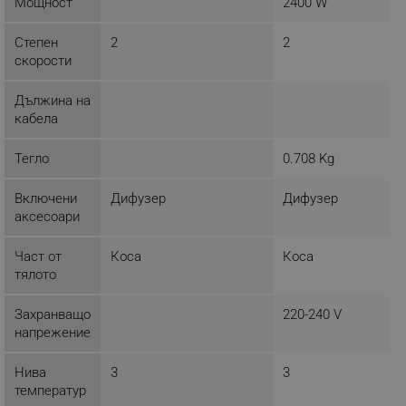
Мощност
2400 W
ФУНКЦИОНАЛНОСТ
НЕКЛАСИФИЦИРАНИ
Степен
2
2
скорости
Дължина на
кабела
Строго необходимо
Ефективност
Таргетиране
Функционалност
Тегло
0.708 Kg
Некласифицирани
Включени
Дифузер
Дифузер
Строго необходимите бисквитки позволяват
аксесоари
основната функционалност на уебсайта, като
потребителско влизане и управление на
акаунта. Уебсайтът не може да се използва
Част от
Коса
Коса
правилно без строго необходими бисквитки.
тялото
Provider /
Име
Домейн
Захранващо
220-240 V
напрежение
click_code_ps
.alleop.bg
_nzm_nosubscribe_92166-7699
.alleop.bg
Нива
3
3
_nzm_idnl_92166-7699
.alleop.bg
температур