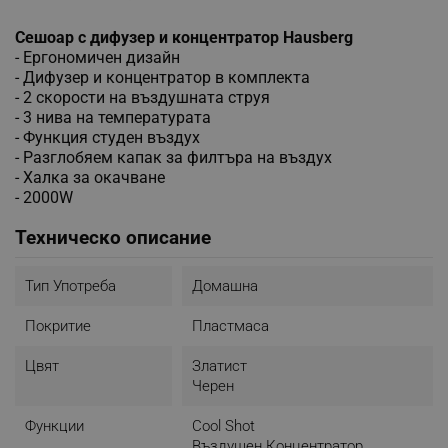
Сешоар с дифузер и концентратор Hausberg
- Ергономичен дизайн
- Дифузер и концентратор в комплекта
- 2 скорости на въздушната струя
- 3 нива на температурата
- Функция студен въздух
- Разглобяем капак за филтъра на въздух
- Халка за окачване
- 2000W
Техническо описание
Тип Употреба
Домашна
Покритие
Пластмаса
Цвят
Златист
Черен
Функции
Cool Shot
Въздушен Концентратор