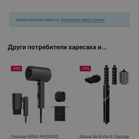
_sgf_rq
.alleop.bg
Няма налични ревюта.
Напишете своето ревю.
Други потребители харесаха и...
segmentifyExtension
.alleop.bg
-25%
-19%
sgfUserUpdateData
.alleop.bg
rlv_h_fbp
.alleop.bg
Сешоар AENO AHD0002,
Маша За Коса И Сешоар