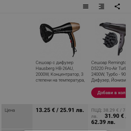
reorder
format_align_right
share
Сешоар с дифузер
Сешоар Remington
Hausberg HB-26AU,
D5220 Pro-Air Turbo,
2000W, Концентратор, 3
2400W, Турбо - 90 k
степени на температура,
Дифузер, Йонизира
2 скорости, Черен/
Черен
златист
Добави в колич
Разглеждате този
продукт
13.25 € / 25.91 лв.
Цена
ПЦД: 38.29 € / 74.
31.90 € /
лв.
62.39 лв.