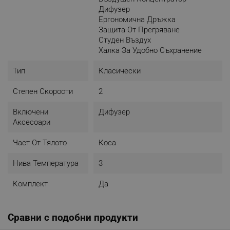
Дифузер
Ергономична Дръжка
Защита От Прегряване
Студен Въздух
Халка За Удобно Съхранение
Тип
Класически
Степен Скорости
2
Включени
Дифузер
Аксесоари
Част От Тялото
Коса
Нива Температура
3
Комплект
Да
Сравни с подобни продукти