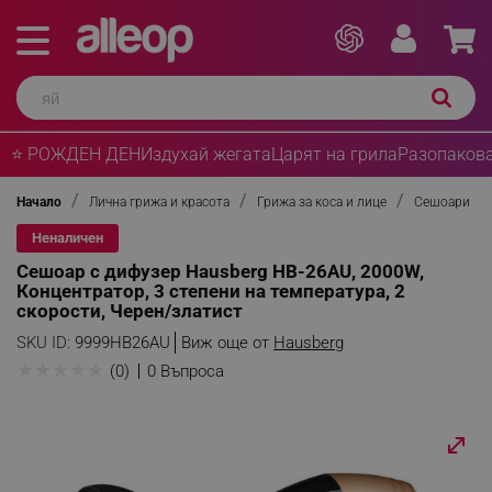
⭐ РОЖДЕН ДЕН
Издухай жегата
Царят на грила
Разопакова
Начало
Лична грижа и красота
Грижа за коса и лице
Сешоари
Неналичен
Сешоар с дифузер Hausberg HB-26AU, 2000W,
Концентратор, 3 степени на температура, 2
скорости, Черен/златист
SKU ID:
9999HB26AU
Виж още от
Hausberg
★
★
★
★
★
(0)
0 Въпроса