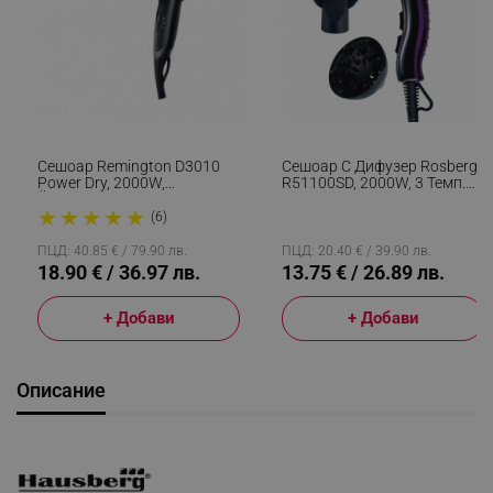
Сешоар Remington D3010
Сешоар С Дифузер Rosberg
Power Dry, 2000W,
R51100SD, 2000W, 3 Темп.
Йонизираща Система, 2
Настройки, 2 Скорости, DC
★
★
★
★
★
Скорости, Eco Функция,
Мотор, Черен/лилав
(6)
Черен
ПЦД: 40.85 € / 79.90 лв.
ПЦД: 20.40 € / 39.90 лв.
18.90 € / 36.97 лв.
13.75 € / 26.89 лв.
+ Добави
+ Добави
Описание