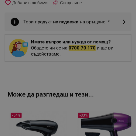
favorite_border
Споделяне
Този продукт
не подлежи
на връщане. *
Имате въпрос или нужда от помощ?
Обадете ни се на
0700 70 170
и ще ви
съдействаме.
Може да разгледаш и тези...
-54%
-33%