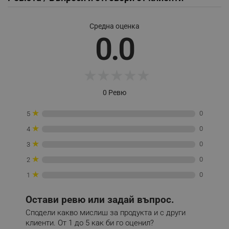
_sgf_test_mode
.alleop.bg
Средна оценка
0.0
_sgf_tracking
.alleop.bg
★
★
★
★
★
0 Ревю
★
0
5
★
0
4
_sgf_delayed_actions,
.alleop.bg
★
0
3
★
0
2
★
0
1
_sgf_delayed_campaigns
.alleop.bg
Остави ревю или задай въпрос.
Сподели какво мислиш за продукта и с други
клиенти. От 1 до 5 как би го оценил?