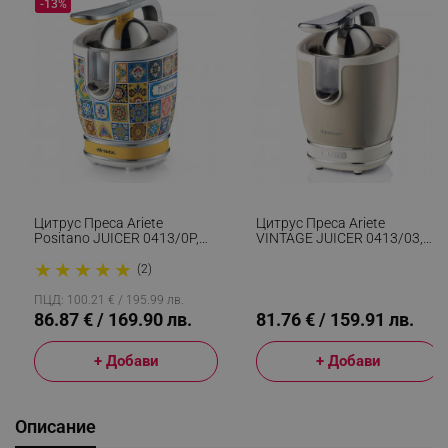
-13%
Цитрус Преса Ariete
Цитрус Преса Ariete
Positano JUICER 0413/0P,
VINTAGE JUICER 0413/03,
85W, Метално Тяло,
85W, Метално Тяло,
★
★
★
★
★
Безшумна Работа, 2
Безшумна Работа, 2
(2)
Приставки, Бял/Жълт
Приставки, Бежов
ПЦД: 100.21 € / 195.99 лв.
86.87 € / 169.90 лв.
81.76 € / 159.91 лв.
+ Добави
+ Добави
Описание