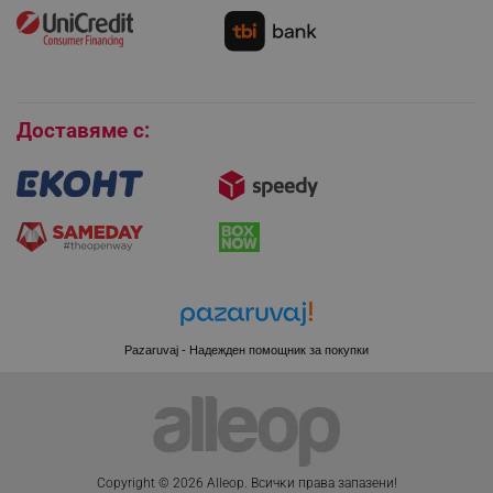
Как да се абонирам за имейл бюлетина?
Условия за връщане
Покупки на изплащане
Бисквитки
Доставяме с:
CookieScriptConsent
CookieScript
.alleop.bg
Pazaruvaj - Надежден помощник за покупки
XSRF-TOKEN
promo.alleop.bg
Copyright © 2026 Alleop. Bcичĸи пpaвa зaпaзeни!