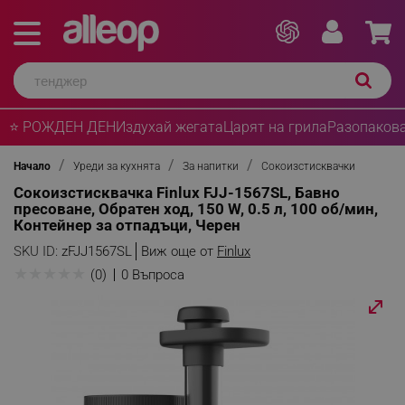
⭐ РОЖДЕН ДЕН
Издухай жегата
Царят на грила
Разопакова
Начало
Уреди за кухнята
За напитки
Сокоизстисквачки
Сокоизстисквачка Finlux FJJ-1567SL, Бавно
пресоване, Обратен ход, 150 W, 0.5 л, 100 об/мин,
Контейнер за отпадъци, Черен
SKU ID:
zFJJ1567SL
Виж още от
Finlux
★
★
★
★
★
(0)
0 Въпроса