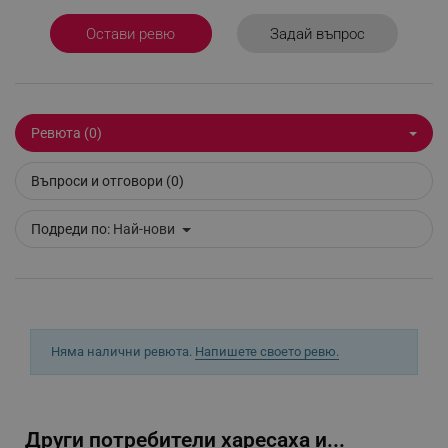
_sgf_npq
.alleop.bg
Задай въпрос
Остави ревю
_sgf_clicked_banners
.alleop.bg
Ревюта (0)
Въпроси и отговори (0)
_sgf_rq
.alleop.bg
Подреди по:
Най-нови
Няма налични ревюта.
Напишете своето ревю.
segmentifyExtension
.alleop.bg
Други потребители харесаха и...
sgfUserUpdateData
.alleop.bg