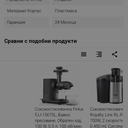
Материал Корпус
Пластмаса
Гаранция
24 Месеца
Сравни с подобни продукти
reorder
format_align_right
share
Сокоизстисквачка Finlux
Сокоизстисквачка
FJJ-1567SL, Бавно
Royalty Line RL-PJ-
пресоване, Обратен ход,
700W, 2 скорости+P
150 W, 0.5 л, 100 об/мин,
0.450 ml, Система