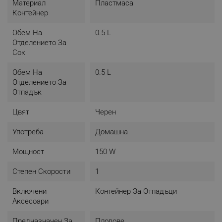
Материал
Пластмаса
Контейнер
Обем На
0.5 L
Отделението За
Сок
Обем На
0.5 L
Отделението За
Отпадък
Цвят
Черен
Употреба
Домашна
Мощност
150 W
Степен Скорости
1
Включени
Контейнер За Отпадъци
Аксесоари
Предназначен За
Плодове