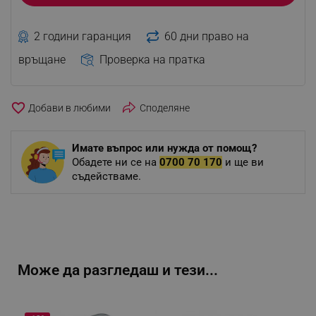
2 години гаранция
60 дни право на
връщане
Проверка на пратка
favorite_border
Споделяне
Имате въпрос или нужда от помощ?
Обадете ни се на
0700 70 170
и ще ви
съдействаме.
Може да разгледаш и тези...