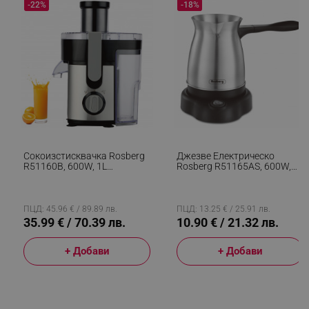
-22%
-18%
rlv_h_fbp
.alleop.bg
rlv_
.alleop.bg
rlv_mode
.alleop.bg
rlv_p
.alleop.bg
rlv_g
.alleop.bg
Сокоизстисквачка Rosberg
Джезве Електрическо
R51160B, 600W, 1L
Rosberg R51165AS, 600W,
rlv_s
.alleop.bg
Контейнер За Пулп, Ниско
500 Ml, Безжична Употреба,
Ниво На Шум, Черен/Инокс
Инокс
rlv_iv
.alleop.bg
ПЦД: 45.96 € / 89.89 лв.
ПЦД: 13.25 € / 25.91 лв.
rlv_e_pt
.alleop.bg
35.99 € / 70.39 лв.
10.90 € / 21.32 лв.
rlv_e
.alleop.bg
+ Добави
+ Добави
rlv_h_profile
.alleop.bg
rlv_h_cart
.alleop.bg
rlv_h_wish
.alleop.bg