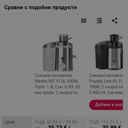
Сравни с подобни продукти
reorder
format_align_right
share
Сокоизстисквачка
Сокоизстисквачка
Mesko MS 4126, 600W,
Royalty Line RL-PJ-1
Пулп: 1.5l, Сок: 0.45l, 65
700W, 2 скорости+P
мм тръба, 2 скорости,
0.450 ml, Система
Инокс/сив
против капене, Ино
Черен
Добави в колич
Разглеждате този
продукт
Цена
ПЦД: 45.96 € / 89.89
ПЦД: 102.20 € / 1
35.73 € /
35.99 € /
лв.
лв.