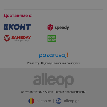
Бисквитки
Доставяме с:
CookieScriptConsent
CookieScript
.alleop.bg
Pazaruvaj - Надежден помощник за покупки
XSRF-TOKEN
promo.alleop.bg
Copyright © 2026 Alleop. Bcичĸи пpaвa зaпaзeни!
alleop.ro
alleop.gr