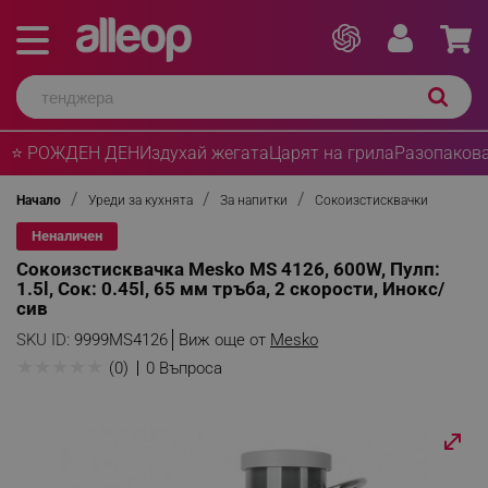
⭐ РОЖДЕН ДЕН
Издухай жегата
Царят на грила
Разопакова
Начало
Уреди за кухнята
За напитки
Сокоизстисквачки
Неналичен
Сокоизстисквачка Mesko MS 4126, 600W, Пулп:
1.5l, Сок: 0.45l, 65 мм тръба, 2 скорости, Инокс/
сив
SKU ID:
9999MS4126
Виж още от
Mesko
★
★
★
★
★
(0)
0 Въпроса