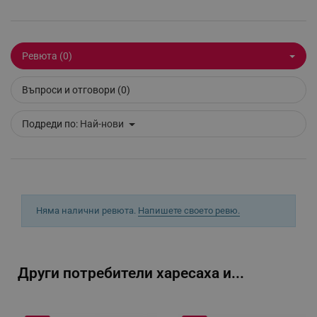
Ревюта (0)
_sgf_clicked_banners
.alleop.bg
Въпроси и отговори (0)
Подреди по:
Най-нови
_sgf_rq
.alleop.bg
Няма налични ревюта.
Напишете своето ревю.
segmentifyExtension
.alleop.bg
Други потребители харесаха и...
sgfUserUpdateData
.alleop.bg