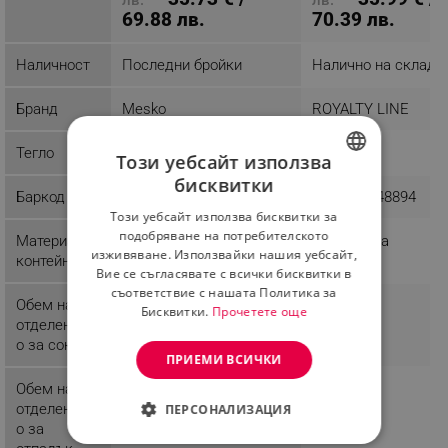
69.88 лв.
70.39 лв.
Наличност
Последни бройки
Налично на склад
Бранд
Mesko
ROYALTY LINE
Тегло
3 kg
2.66 kg
Този уебсайт използва
бисквитки
BULGARIAN
Баркод
5902934831895
5407004748894
Този уебсайт използва бисквитки за
ROMANIAN
подобряване на потребителското
Материал
Неръждаема стомана
Пластмаса
изживяване. Използвайки нашия уебсайт,
контейнер
Вие се съгласявате с всички бисквитки в
съответствие с нашата Политика за
Обем на
0.450 l
Бисквитки.
Прочетете още
отделениет
о за сок
ПРИЕМИ ВСИЧКИ
Обем на
1.5 l
отделениет
ПЕРСОНАЛИЗАЦИЯ
о за