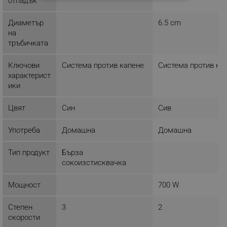
СТРОГО НЕОБХОДИМО
отпадък
ЕФЕКТИВНОСТ
Диаметър
6.5 cm
на
ТАРГЕТИРАНЕ
тръбичката
ФУНКЦИОНАЛНОСТ
Ключови
Система против капене
Система против ка
характерист
НЕКЛАСИФИЦИРАНИ
ики
Цвят
Син
Сив
Строго необходимо
Ефективност
Употреба
Домашна
Домашна
Таргетиране
Функционалност
Тип продукт
Бърза
Некласифицирани
сокоизстисквачка
Строго необходимите бисквитки позволяват
основната функционалност на уебсайта, като
Мощност
700 W
потребителско влизане и управление на
акаунта. Уебсайтът не може да се използва
Степен
3
2
правилно без строго необходими бисквитки.
скорости
Provider /
Име