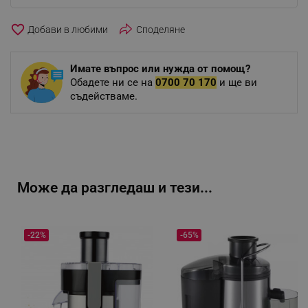
favorite_border
Споделяне
Имате въпрос или нужда от помощ?
Обадете ни се на
0700 70 170
и ще ви
съдействаме.
Може да разгледаш и тези...
-22%
-65%