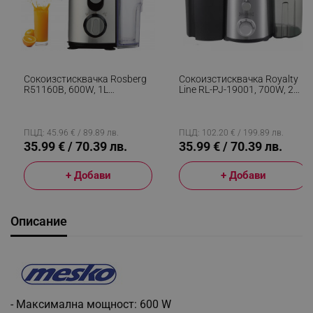
Сокоизстисквачка Rosberg
Сокоизстисквачка Royalty
R51160B, 600W, 1L
Line RL-PJ-19001, 700W, 2
Контейнер За Пулп, Ниско
Скорости+Pulse, 0.450 Ml,
Ниво На Шум, Черен/Инокс
Система Против Капене,
Инокс/Черен
ПЦД: 45.96 € / 89.89 лв.
ПЦД: 102.20 € / 199.89 лв.
35.99 € / 70.39 лв.
35.99 € / 70.39 лв.
+ Добави
+ Добави
Описание
- Максимална мощност: 600 W