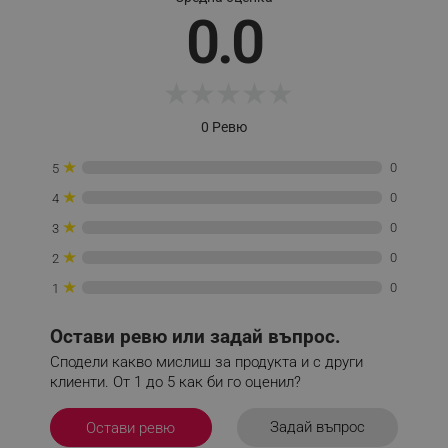
_sgf_test_mode
.alleop.bg
0.0
★
★
★
★
★
_sgf_tracking
.alleop.bg
0 Ревю
★
0
5
★
0
4
★
0
3
_sgf_delayed_actions,
.alleop.bg
★
0
2
★
0
1
Остави ревю или задай въпрос.
_sgf_delayed_campaigns
.alleop.bg
Сподели какво мислиш за продукта и с други
клиенти. От 1 до 5 как би го оценил?
Задай въпрос
Остави ревю
_sgf_npq
.alleop.bg