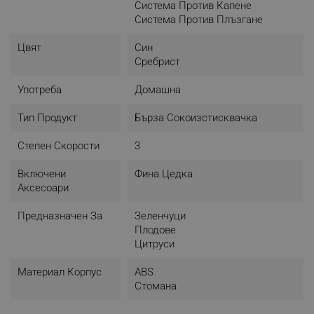
Система Против Капене
Система Против Плъзгане
Цвят
Син
Сребрист
Употреба
Домашна
Тип Продукт
Бърза Сокоизстисквачка
Степен Скорости
3
Включени
Фина Цедка
Аксесоари
Предназначен За
Зеленчуци
Плодове
Цитруси
Материал Корпус
ABS
Стомана