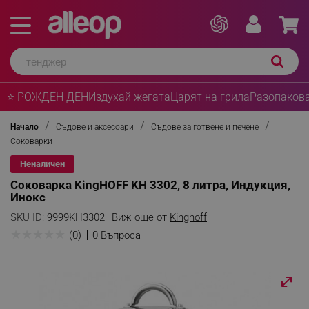
⭐ РОЖДЕН ДЕН
Издухай жегата
Царят на грила
Разопакова
Начало
Съдове и аксесоари
Съдове за готвене и печене
Соковарки
Неналичен
Соковарка KingHOFF KH 3302, 8 литра, Индукция,
Инокс
SKU ID:
9999KH3302
Виж още от
Kinghoff
★
★
★
★
★
(0)
0 Въпроса