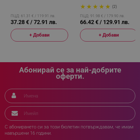
Емайлирана, Индукция,
Индукция, Инокс/розово
★
★
★
★
★
Червен
Злато
(2)
ПЦД: 61.31 € / 119.91 лв.
ПЦД: 91.98 € / 179.90 лв.
37.28 € / 72.91 лв.
66.42 € / 129.91 лв.
_sgf_npq
.alleop.bg
+ Добави
+ Добави
_sgf_clicked_banners
.alleop.bg
Абонирай се за най-добрите
оферти.
_sgf_rq
.alleop.bg
С абонирането си за този бюлетин потвърждавам, че имам
навършени 16 години.
segmentifyExtension
.alleop.bg