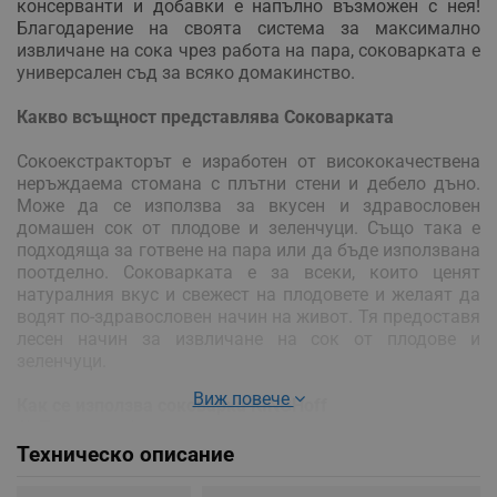
консерванти и добавки е напълно възможен с нея!
Благодарение на своята система за максимално
извличане на сока чрез работа на пара, соковарката е
универсален съд за всяко домакинство.
Какво всъщност представлява Соковарката
Сокоекстракторът е изработен от висококачествена
неръждаема стомана с плътни стени и дебело дъно.
Може да се използва за вкусен и здравословен
домашен сок от плодове и зеленчуци. Също така е
подходяща за готвене на пара или да бъде използвана
поотделно. Соковарката е за всеки, които ценят
натуралния вкус и свежест на плодовете и желаят да
водят по-здравословен начин на живот. Тя предоставя
лесен начин за извличане на сок от плодове и
зеленчуци.
Виж повече
Как се използва соковарка KINGHoff
1) Плодовете/ зеленчуците се измиват и се поставят в
най-горния съд;
Техническо описание
2) Тръбичката се прикрепя към средния съд заедно с
щипката, откъде се стича и изцеденият сок.