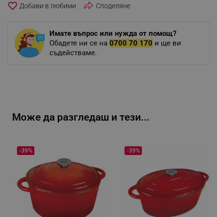
favorite_border
Споделяне
Имате въпрос или нужда от помощ?
Обадете ни се на
0700 70 170
и ще ви
съдействаме.
Може да разгледаш и тези...
-39%
-39%