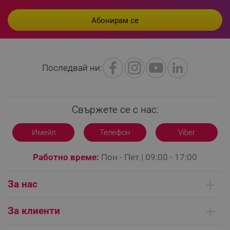
sgfUserUpdateData
.alleop.bg
Последвай ни:
rlv_h_fbp
.alleop.bg
Свържете се с нас:
rlv_
.alleop.bg
Имейл
Телефон
Viber
rlv_mode
.alleop.bg
rlv_p
.alleop.bg
Работно време:
Пон - Пет | 09:00 - 17:00
rlv_g
.alleop.bg
rlv_s
.alleop.bg
За нас
rlv_iv
.alleop.bg
Кои сме ние
За клиенти
rlv_e_pt
.alleop.bg
Контакти
rlv_e
.alleop.bg
Доставка на поръчки