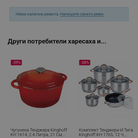
_sgf_push_permission_asked
.alleop.bg
Google Privacy Policy
Няма налични ревюта.
Напишете своето ревю.
_sgf_test_mode
.alleop.bg
Други потребители харесаха и...
_sgf_tracking
.alleop.bg
-39%
-28%
_sgf_delayed_actions,
.alleop.bg
Чугунена Тенджера Kinghoff
Комплект Тенджери И Тиган
KH 1614, 2.4 Литра, 21 См,
Kinghoff KH 1765, 12 Ч,
_sgf_delayed_campaigns
.alleop.bg