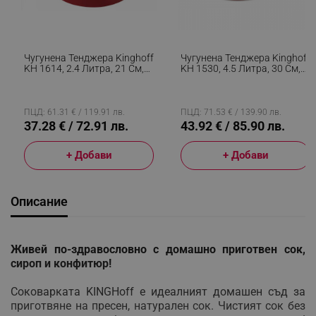
Чугунена Тенджера Kinghoff
Чугунена Тенджера Kinghoff
KH 1614, 2.4 Литра, 21 См,
KH 1530, 4.5 Литра, 30 См,
Емайлирана, Индукция,
Овална Форма,
Червен
Емайлирана, Индукция,
Червен
ПЦД: 61.31 € / 119.91 лв.
ПЦД: 71.53 € / 139.90 лв.
37.28 € / 72.91 лв.
43.92 € / 85.90 лв.
+ Добави
+ Добави
Описание
Живей по-здравословно с домашно приготвен сок,
сироп и конфитюр!
Соковарката KINGHoff е идеалният домашен съд за
приготвяне на пресен, натурален сок. Чистият сок без