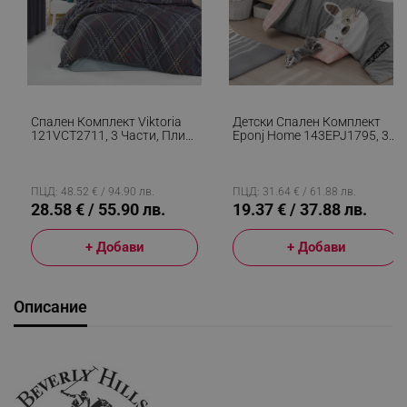
Спален Комплект Viktoria
Детски Спален Комплект
121VCT2711, 3 Части, Плик
Eponj Home 143EPJ1795, 3
160x220, Чаршаф 160x240,
Части, Плик 160x220,
Калъфка 50х70, Памук
Чаршаф 160x240, Калъфка
Ranforce, Тъмносин
50х70, Памук/полиестер,
Сив/розов
ПЦД: 48.52 € / 94.90 лв.
ПЦД: 31.64 € / 61.88 лв.
28.58 € / 55.90 лв.
19.37 € / 37.88 лв.
+ Добави
+ Добави
Описание