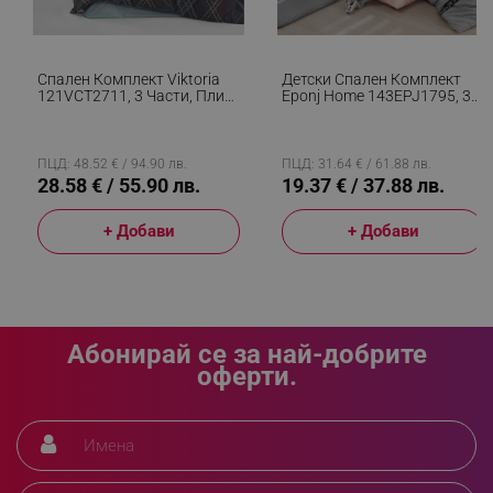
_sgf_clicked_banners
.alleop.bg
Спален Комплект Viktoria
Детски Спален Комплект
121VCT2711, 3 Части, Плик
Eponj Home 143EPJ1795, 3
_sgf_rq
.alleop.bg
160x220, Чаршаф 160x240,
Части, Плик 160x220,
Калъфка 50х70, Памук
Чаршаф 160x240, Калъфка
Ranforce, Тъмносин
50х70, Памук/полиестер,
Сив/розов
ПЦД: 48.52 € / 94.90 лв.
ПЦД: 31.64 € / 61.88 лв.
28.58 € / 55.90 лв.
19.37 € / 37.88 лв.
+ Добави
+ Добави
segmentifyExtension
.alleop.bg
Абонирай се за най-добрите
оферти.
sgfUserUpdateData
.alleop.bg