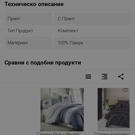
Техническо описание
Инструкции за почистване:
- Гладене при (°C): 110
Принт
С Принт
- Използвай белина: не
- Може да се суши в сушилня: не
Тип Продукт
Комплект
- Професионално почистване: да
- Свиване на тъкани: не
Материал
100% Памук
Сравни с подобни продукти
reorder
format_align_right
share
Спално бельо Beverly
Спален комплект