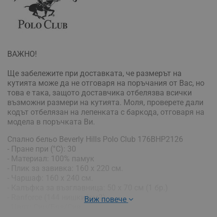
ВАЖНО!
Ще забележите при доставката, че размерът на
кутията може да не отговаря на поръчания от Вас, но
това е така, защото доставчика отбелязва всички
възможни размери на кутията. Моля, проверете дали
кодът отбелязан на лепенката с баркода, отговаря на
модела в поръчката Ви.
Спално бельо Beverly Hills Polo Club 176BHP2126
- Пране при (°C): 30
- Материал: 100% памук
- Плик за завивка: 160 х 220 см.
- Чаршаф: 160 х 240 см.
- Калъфка за възглавница: 50 x 70 см (1 бр.)
- Ranforce (144 нишки/см2)
Виж повече
- Цвят: Син/Бял/Сив
- Тегло: 1,864кг