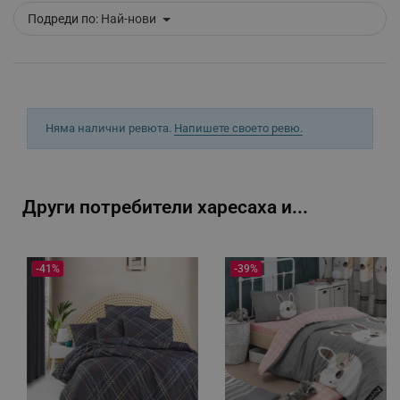
Подреди по:
Най-нови
_sgf_tracking
.alleop.bg
Няма налични ревюта.
Напишете своето ревю.
_sgf_delayed_actions,
.alleop.bg
Други потребители харесаха и...
_sgf_delayed_campaigns
.alleop.bg
-41%
-39%
_sgf_npq
.alleop.bg