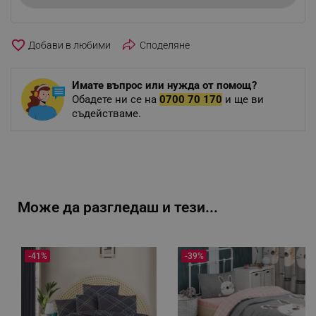
favorite_border
Споделяне
Имате въпрос или нужда от помощ?
Обадете ни се на
0700 70 170
и ще ви
съдействаме.
Може да разгледаш и тези...
-41%
-39%