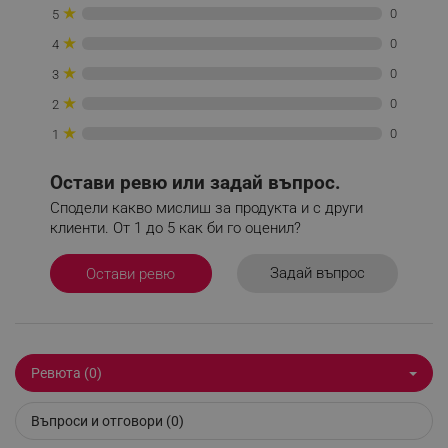
★
0
5
_nzm_idnl_92166-7699
.alleop.bg
★
0
4
_nzm_noid_92166-7699
.alleop.bg
★
0
_nzm_id_92166-7699
.alleop.bg
3
★
_sgf_user_id
.alleop.bg
0
2
★
0
1
Остави ревю или задай въпрос.
_sgf_session_id
.alleop.bg
Сподели какво мислиш за продукта и с други
клиенти. От 1 до 5 как би го оценил?
Задай въпрос
Остави ревю
_sgf_push_permission_asked
.alleop.bg
Google Privacy Policy
_sgf_test_mode
.alleop.bg
Ревюта (0)
Въпроси и отговори (0)