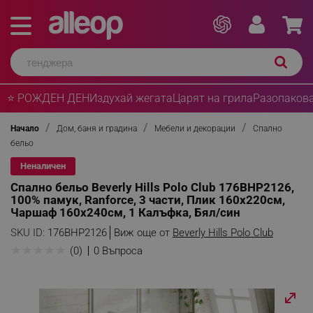
⭐ РОЖДЕН ДЕН
Издухай жегата
Царят на грила
Разопакова
Начало
Дом, баня и градина
Мебели и декорации
Спално
бельо
Неналичен
Спално бельо Beverly Hills Polo Club 176BHP2126,
100% памук, Ranforce, 3 части, Плик 160х220см,
Чаршаф 160х240см, 1 Калъфка, Бял/син
SKU ID:
176BHP2126
Виж още от
Beverly Hills Polo Club
★
★
★
★
★
(0)
0 Въпроса