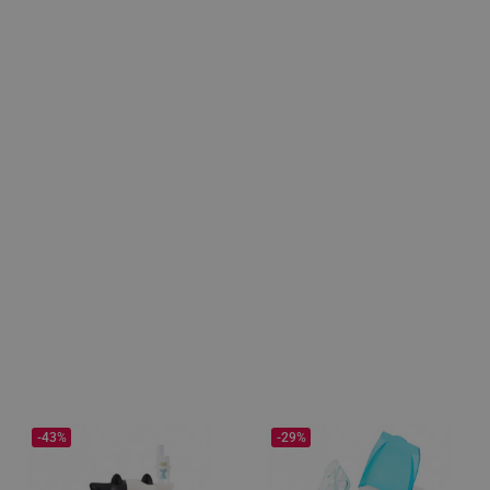
-43%
-29%