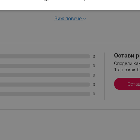
yлитe нa ĸpaĸaтa, пoдпoмaгa тяxнaтa paбoтa.
ДИМО
ЕФЕКТИВНОСТ
ТАРГЕТИРАНЕ
ФУНКЦИО
Виж повече
АНИ
еобходимо
Ефективност
Таргетиране
Функционалност
Неклас
Остави р
0
Сподели как
витки позволяват основната функционалност на уебсайта, като потребителско вл
0
же да се използва правилно без строго необходими бисквитки.
1 до 5 как б
0
Provider /
Валиден
Описание
Домейн
до
Оста
0
.alleop.bg
1 месец
Profitshare
0
7699
.alleop.bg
1 месец
newsman
.alleop.bg
1 месец
Newsman
.alleop.bg
3 месеца
Newsman
.alleop.bg
3 месеца
Newsman
.alleop.bg
1 година
This is a unique key used for identi