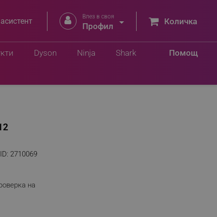
Влез в своя


 асистент
Количка
Профил
укти
Dyson
Ninja
Shark
Помощ
12
ID:
2710069
роверка на