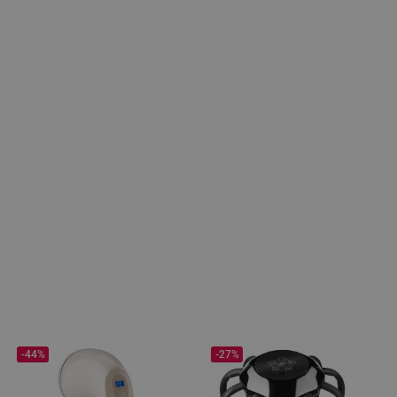
-44%
-27%