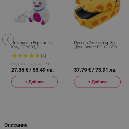
Инхалатор Esperanza
Пулсов Оксиметър За
Kitty ECN003, С
Деца Beurer PO 13, SPO2,
Компресор, Форма На
Пулс, TFT, Автоматично
★
★
★
★
★
Коте, Бял/Розов
Изключване, 2xAAA, CE,
(4)
IP22, Жълт
ПЦД: 40.85 € / 79.90 лв.
27.35 € / 53.49 лв.
37.79 € / 73.91 лв.
+ Добави
+ Добави
Описание