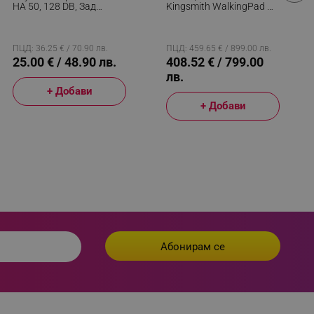
HA 50, 128 DB, Зад
Kingsmith WalkingPad C2
Ухото, Включени
WPS1F, 1 К.с, До 100 Кг,
 visitor’s data including
Батерии, Бежов
0.5/6 Км/ч, Wi-Fi, LED,
rship status and
Bluetooth, Мобилно
Приложение, Сгъваема,
ПЦД: 36.25 € / 70.90 лв.
ПЦД: 459.65 € / 899.00 лв.
Черен
25.00 € / 48.90 лв.
408.52 € / 799.00
лв.
+ Добави
+ Добави