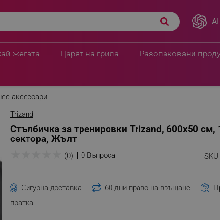
AI
хай жегата
Царят на грила
Разопаковани прод
нес аксесоари
Trizand
Стълбичка за тренировки Trizand, 600х50 см, 
сектора, Жълт
★
★
★
★
★
0 Въпроса
(0)
SKU 
Сигурна доставка
60 дни право на връщане
П
пратка