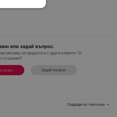
НАЛНОСТ
ифицирани
евю или задай въпрос.
во мислиш за продукта и с други клиенти. От
изане и управление на
и го оценил?
Задай въпрос
ви ревю
Подреди по:
Най-нови
fying visitors. The lifetime