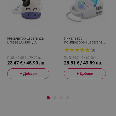
Инхалатор Esperanza
Инхалатор
Breeze ECN001, С
Компресорен Esperanza
Компресор, Форма На
Zephyr ECN002,
★
★
★
★
★
Кравичка, Бял/Лилав
Аерозолен, Тиха Работа,
(9)
За Деца И Възрастни,
Бял
ПЦД: 40.85 € / 79.90 лв.
ПЦД: 35.74 € / 69.90 лв.
23.47 € / 45.90 лв.
25.51 € / 49.89 лв.
+ Добави
+ Добави