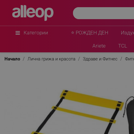
Категории
⭐ РОЖДЕН ДЕН
Изду
Ariete
TCL
Начало
Лична грижа и красота
Здраве и Фитнес
Фит