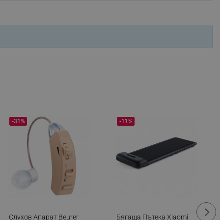
ifying visitor sessions
itor is asked for web push
tor is a test user and can
tor disabled tracking,
y related cookies and local
aign specific data for
-31%
-11%
aign specific data for
r events stored to be sent
ferent banners clicked by the
r events which is cancelled
ent to Segmentify servers
 visitor installed
Слухов Апарат Beurer
Бягаща Пътека Xiaomi