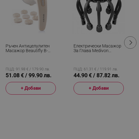
Ръчен Антицелулитен
Електрически Масажор
Масажор Beautifly B-
За Глава Medivon
Skinn Body, 16W, 3600
Octopus, 5 Режима, 14
Rpm/min, 12 Режима, 10
Масажни Точки,
Нива, 8 Приставки, LCD
Безжична Употреба,
Дисплей, Бежов
USB-C, Черен
ПЦД: 91.98 € / 179.90 лв.
ПЦД: 61.31 € / 119.91 лв.
51.08 € / 99.90 лв.
44.90 € / 87.82 лв.
+ Добави
+ Добави