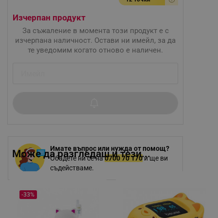
Изчерпан продукт
За съжаление в момента този продукт е с
изчерпана наличност. Остави ни имейл, за да
те уведомим когато отново е наличен.
Имате въпрос или нужда от помощ?
Може да разгледаш и тези...
Обадете ни се на
0700 70 170
и ще ви
съдействаме.
-33%