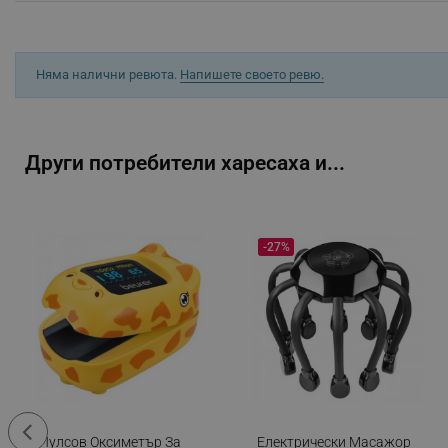
_sgf_session_id
_sgf_push_permission_as
Няма налични ревюта.
Напишете своето ревю.
_sgf_test_mode
_sgf_tracking
Други потребители харесаха и...
_sgf_delayed_actions,
-27%
_sgf_delayed_campaigns
_sgf_npq
_sgf_clicked_banners
_sgf_rq
segmentifyExtension
Пулсов Оксиметър За
Електрически Масажор