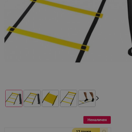
Неналичен
12 точки