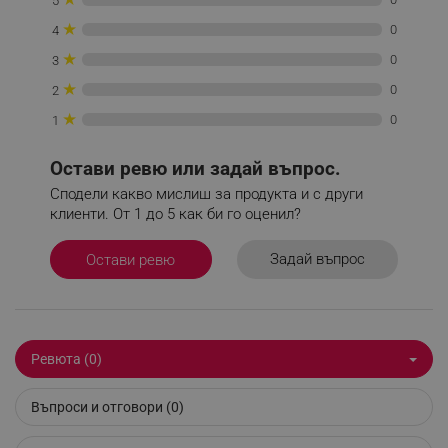
5
_nzm_idnl_92166-7699
.alleop.bg
★
0
4
_nzm_noid_92166-7699
.alleop.bg
★
0
3
_nzm_id_92166-7699
.alleop.bg
★
0
2
_sgf_user_id
.alleop.bg
★
0
1
Остави ревю или задай въпрос.
Сподели какво мислиш за продукта и с други
_sgf_session_id
.alleop.bg
клиенти. От 1 до 5 как би го оценил?
Задай въпрос
Остави ревю
_sgf_push_permission_asked
.alleop.bg
Google Privacy Policy
Ревюта (0)
_sgf_test_mode
.alleop.bg
Въпроси и отговори (0)