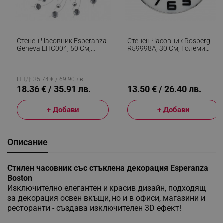
Стенен Часовник Esperanza
Стенен Часовник Rosberg
Geneva EHC004, 50 См,
R59998A, 30 См, Големи
Кристални Елементи,
Цифри, Безшумен
Сребрист
Механизъм, Кръгъл,
Сребрист
ПЦД: 35.74 € / 69.90 лв.
18.36 € / 35.91 лв.
13.50 € / 26.40 лв.
+ Добави
+ Добави
Описание
Стилен часовник със стъклена декорация Esperanza
Boston
Изключително елегантен и красив дизайн, подходящ
за декорация освен вкъщи, но и в офиси, магазини и
ресторанти - създава изключителен 3D ефект!