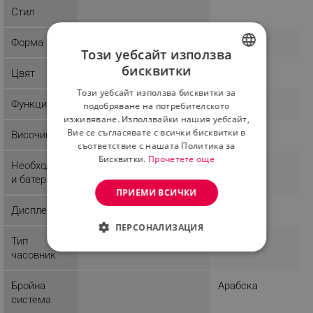
Стил
Форма
Кръгла
Този уебсайт използва
бисквитки
Цвят
Бял
BULGARIAN
Този уебсайт използва бисквитки за
ROMANIAN
Функции
подобряване на потребителското
изживяване. Използвайки нашия уебсайт,
Вие се съгласявате с всички бисквитки в
Височина
съответствие с нашата Политика за
Бисквитки.
Прочетете още
Необходим
и батерии
ПРИЕМИ ВСИЧКИ
Дисплей
Аналогов
ПЕРСОНАЛИЗАЦИЯ
Тип
Стенен
СТРОГО НЕОБХОДИМО
часовник
ЕФЕКТИВНОСТ
Бройна
Арабска
система
ТАРГЕТИРАНЕ