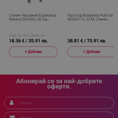
_sgf_clicked_banners
.alleop.bg
Стенен Часовник Esperanza
Простор Brabantia Pull-Out
Geneva EHC004, 50 См,
90300175, 22 М, Стенен
Кристални Елементи,
Монтаж, Автоматично
_sgf_rq
.alleop.bg
Сребрист
Блокиране, Устойчив На
Корозия, Бял
ПЦД: 35.74 € / 69.90 лв.
18.36 € / 35.91 лв.
38.81 € / 75.91 лв.
+ Добави
+ Добави
segmentifyExtension
.alleop.bg
Абонирай се за най-добрите
оферти.
sgfUserUpdateData
.alleop.bg