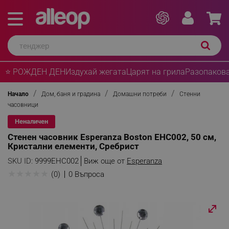
⭐ РОЖДЕН ДЕН
Издухай жегата
Царят на грила
Разопакова
Начало
Дом, баня и градина
Домашни потреби
Стенни
часовници
Неналичен
Стенен часовник Esperanza Boston EHC002, 50 см,
Кристални елементи, Сребрист
SKU ID:
9999EHC002
Виж още от
Esperanza
★
★
★
★
★
(0)
0 Въпроса