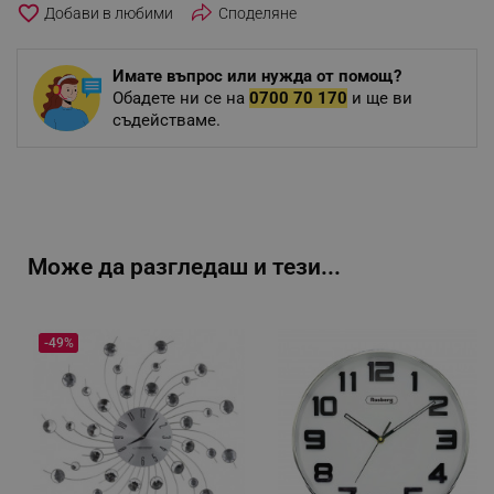
favorite_border
Споделяне
Имате въпрос или нужда от помощ?
Обадете ни се на
0700 70 170
и ще ви
съдействаме.
Може да разгледаш и тези...
-49%