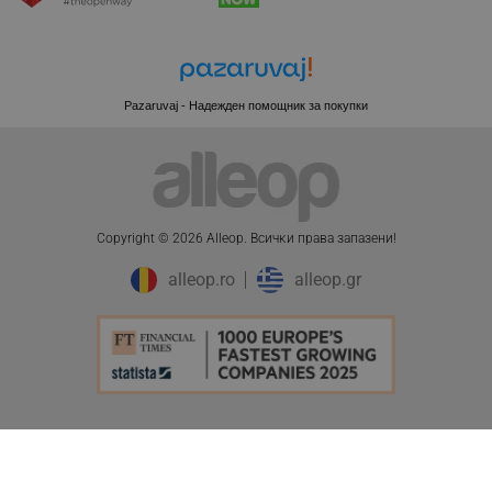
Pazaruvaj - Надежден помощник за покупки
PHPSESSID
PHP.net
editor.alleop.bg
Copyright © 2026 Alleop. Bcичĸи пpaвa зaпaзeни!
alleop.ro
alleop.gr