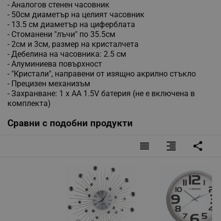
- Аналогов стенен часовник
- 50см диаметър на целият часовник
- 13.5 см диаметър на циферблата
- Стоманени "лъчи" по 35.5см
- 2см и 3см, размер на кристалчета
- Дебелина на часовника: 2.5 см
- Алуминиева повърхност
- "Кристали", направени от изящно акрилно стъкло
- Прецизен механизъм
- Захранване: 1 х АА 1.5V батерия (не е включена в
комплекта)
Сравни с подобни продукти
reorder
format_align_right
share