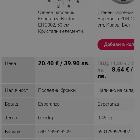
Стенен часовник
Стенен часовник
Esperanza Boston
Esperanza ZURICH, 
EHC002, 50 см,
cm, Кварц, Бял
Кристални елементи,
Сребрист
Добави в колич
Разглеждате този
продукт
20.40 € / 39.90 лв.
Цена
ПЦД: 11.20 € / 21.
8.64 € / 1
лв.
лв.
Наличност
Последни бройки
Налично на склад
Бранд
Esperanza
Esperanza
Тегло
0.75 kg
0.46 kg
Баркод
5901299929209
5901299929902