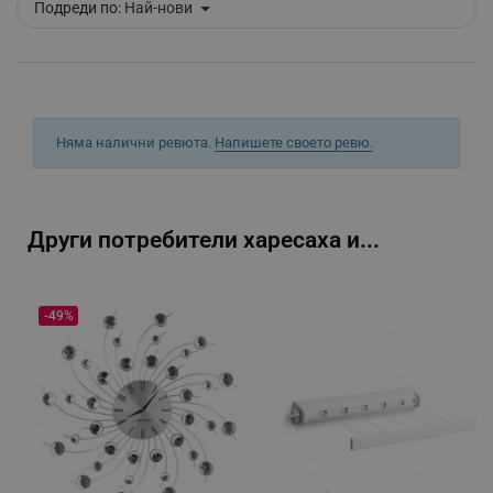
Подреди по:
Най-нови
_sgf_tracking
.alleop.bg
Няма налични ревюта.
Напишете своето ревю.
_sgf_delayed_actions,
.alleop.bg
Други потребители харесаха и...
_sgf_delayed_campaigns
.alleop.bg
-49%
_sgf_npq
.alleop.bg