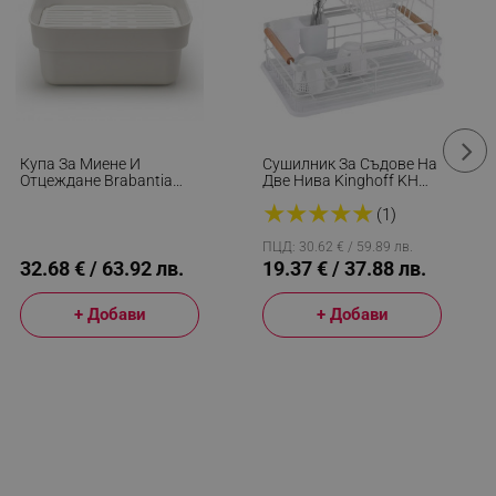
Купа За Миене И
Сушилник За Съдове На
Отцеждане Brabantia
Две Нива Kinghoff KH
1003316, 16.1 Х 37.4 Х
1798, Поставки За
★
★
★
★
★
34.4 См, Безопасна За
Прибори, Дървени
(1)
Съдове С Незалепващо
Дръжки, Бял
Покритие, Светлосив
ПЦД: 30.62 € / 59.89 лв.
32.68 € / 63.92 лв.
19.37 € / 37.88 лв.
+ Добави
+ Добави