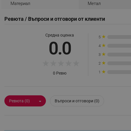
Материал
Метал
_sgf_rq
Ревюта / Въпроси и отговори от клиенти
segmentifyExtension
Средна оценка
★
sgfUserUpdateData
5
0.0
★
4
rlv_h_fbp
★
3
★
★
★
★
★
rlv_
★
2
rlv_mode
★
1
0 Ревю
rlv_p
rlv_g
rlv_s
Ревюта (0)
Въпроси и отговори (0)
rlv_iv
rlv_e_pt
rlv_e
rlv_h_profile