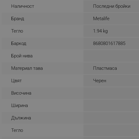
Наличност
Последни бройки
_nzm_noid_92166-7699
_nzm_id_92166-7699
Бранд
Metalife
_sgf_user_id
Тегло
1.94 kg
_sgf_session_id
Баркод
8680801617885
_sgf_push_permission_as
Брой нива
_sgf_test_mode
Материал тава
Пластмаса
_sgf_tracking
Цвят
Черен
Височина
_sgf_delayed_actions,
Ширина
_sgf_delayed_campaigns
Дължина
_sgf_npq
Тегло
_sgf_clicked_banners