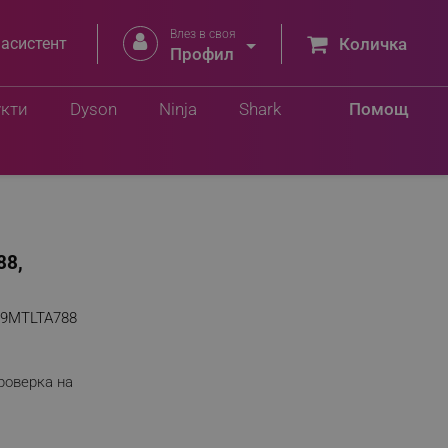
Влез в своя


 асистент
Количка
Профил
укти
Dyson
Ninja
Shark
Помощ
88,
99MTLTA788
роверка на