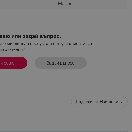
Метал
r events which is cancelled
ent to Segmentify servers
 visitor installed
евю или задай въпрос.
 visitor’s data including
rship status and
во мислиш за продукта и с други клиенти. От
и го оценил?
Задай въпрос
ви ревю
Подреди по:
Най-нови