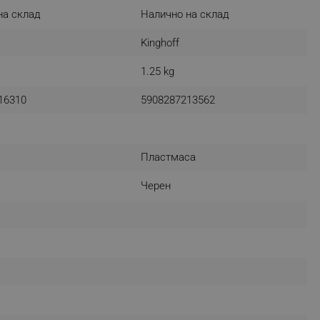
на склад
Налично на склад
Kinghoff
fying visitors. The lifetime
1.25 kg
ifying visitor sessions
16310
5908287213562
itor is asked for web push
tor is a test user and can
Пластмаса
tor disabled tracking,
y related cookies and local
Черен
aign specific data for
aign specific data for
r events stored to be sent
ferent banners clicked by the