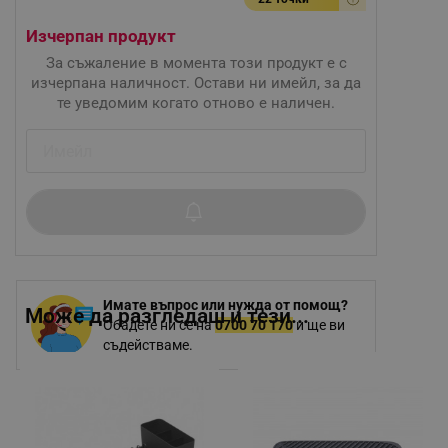
Изчерпан продукт
За съжаление в момента този продукт е с
изчерпана наличност. Остави ни имейл, за да
те уведомим когато отново е наличен.
Имате въпрос или нужда от помощ?
Може да разгледаш и тези...
Обадете ни се на
0700 70 170
и ще ви
съдействаме.