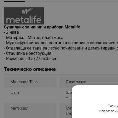
Сушилник за чинии и прибори Metalife
- 2 нива
- Материал: Метал, пластмаса
- Мултифункционална поставка за чинии с висококачес
- Отделяща се тава за лесно почистване и демонтиращи 
- Стабилна конструкция
- Размери: 50.5x27.5x35 cm
Техническо описание
Материал Тава
Пластмаса
Цвят
Златист
Черен
Този 
Материал
Метал
Използвайк
Пластмаса