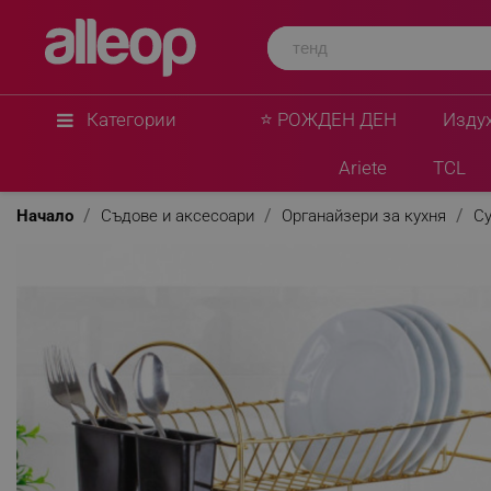
Категории
⭐ РОЖДЕН ДЕН
Изду
Ariete
TCL
Начало
Съдове и аксесоари
Органайзери за кухня
Су