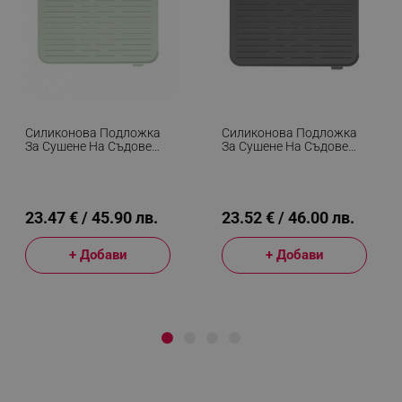
Силиконова Подложка
Силиконова Подложка
За Сушене На Съдове
За Сушене На Съдове
Brabantia SinkSide
Brabantia SinkSide
1005607, 43.5x32.5 См,
1000206, 43.5x32.5 См,
Сгъваема, Светлозелен
Сгъваема, Тъмносив
23.47 € / 45.90 лв.
23.52 € / 46.00 лв.
+ Добави
+ Добави