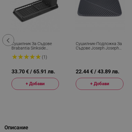
Сушилник За Съдове
Сушилник-Подложка За
Brabantia Sinkside
Съдове Joseph Joseph
1000202, Тава За
Flume Large 85089,
★
★
★
★
★
Отцеждане, Поставка За
43.5х31.5, Гума, Сив
(1)
Прибори, Тъмносив
33.70 € / 65.91 лв.
22.44 € / 43.89 лв.
+ Добави
+ Добави
Описание