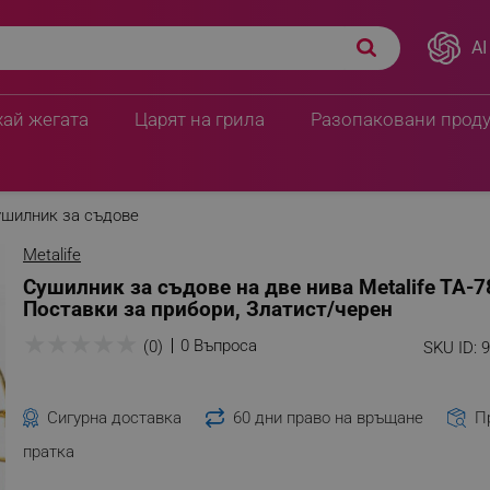
AI
хай жегата
Царят на грила
Разопаковани прод
шилник за съдове
Metalife
Сушилник за съдове на две нива Metalife TA-7
Поставки за прибори, Златист/черен
★
★
★
★
★
0 Въпроса
(0)
SKU ID:
Сигурна доставка
60 дни право на връщане
П
пратка