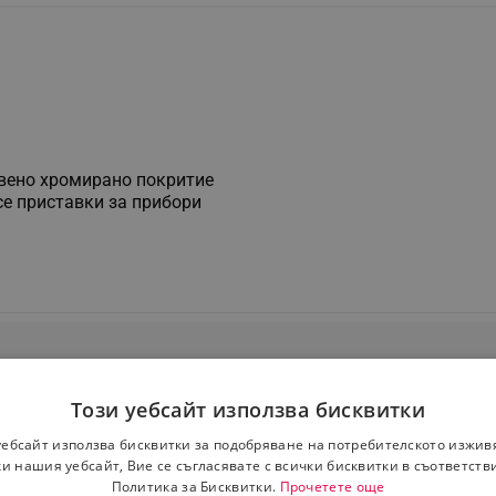
твено хромирано покритие
се приставки за прибори
Този уебсайт използва бисквитки
уебсайт използва бисквитки за подобряване на потребителското изжив
и нашия уебсайт, Вие се съгласявате с всички бисквитки в съответств
Политика за Бисквитки.
Прочетете още