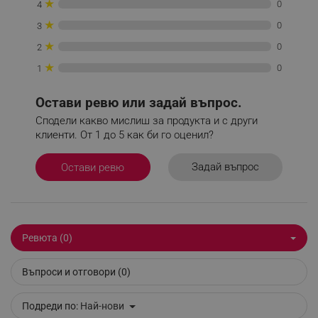
★
0
4
_nzm_noid_92166-7699
.alleop.bg
★
0
3
_nzm_id_92166-7699
.alleop.bg
★
0
2
_sgf_user_id
.alleop.bg
★
0
1
Остави ревю или задай въпрос.
Сподели какво мислиш за продукта и с други
_sgf_session_id
.alleop.bg
клиенти. От 1 до 5 как би го оценил?
Задай въпрос
Остави ревю
_sgf_push_permission_asked
.alleop.bg
Google Privacy Policy
Ревюта (0)
_sgf_test_mode
.alleop.bg
Въпроси и отговори (0)
Подреди по:
Най-нови