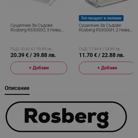
Топ продукт в любими
Сушилник За Съдове
Сушилник За Съдове
Rosberg R53000O, 3 Нива,
Rosberg R53000H, 2 Нива,
Подвижни Тави, Поставки
Поставки За Прибори И
За Чаши И Прибори, Хром
Чаши, Хром
ПЦД: 30.62 € / 59.89 лв.
ПЦД: 17.84 € / 34.89 лв.
20.39 € / 39.88 лв.
11.70 € / 22.88 лв.
+ Добави
+ Добави
Описание