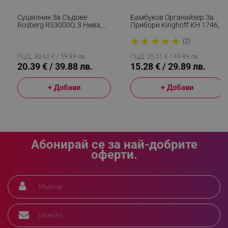
Сушилник За Съдове
Бамбуков Органайзер За
Rosberg R53000O, 3 Нива,
Прибори Kinghoff KH 1746,
Подвижни Тави, Поставки
Разширяем, Бял
★
★
★
★
★
За Чаши И Прибори, Хром
_sgf_rq
.alleop.bg
(2)
ПЦД: 30.62 € / 59.89 лв.
ПЦД: 25.51 € / 49.89 лв.
20.39 € / 39.88 лв.
15.28 € / 29.89 лв.
+ Добави
+ Добави
segmentifyExtension
.alleop.bg
Абонирай се за най-добрите
оферти.
sgfUserUpdateData
.alleop.bg