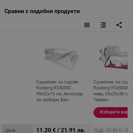
Сравни с подобни продукти
reorder
format_align_right
share
Сушилник за съдове
Сушилник за съдо
Rosberg R53000C ,
Rosberg R53000A, 2
49х32х13 см, Аксесоар
нива, 55х25х38 см,
за прибори, Бял
Червен
Разглеждате този
Изберете вари
продукт
11.20 € / 21.91 лв.
Цена
ПЦД: 20.40 € / 39.