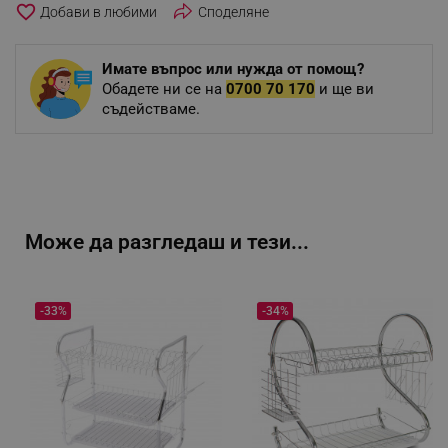
favorite_border
Споделяне
Имате въпрос или нужда от помощ?
Обадете ни се на
0700 70 170
и ще ви
съдействаме.
Може да разгледаш и тези...
-33%
-34%