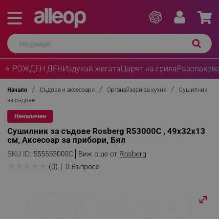
⭐ РОЖДЕН ДЕН
Издухай жегата
Царят на грила
Разопакова
Начало
Съдове и аксесоари
Органайзери за кухня
Сушилник
за съдове
Неналичен
Сушилник за съдове Rosberg R53000C , 49х32х13
см, Аксесоар за прибори, Бял
SKU ID:
555553000C
Виж още от
Rosberg
★
★
★
★
★
(0)
0 Въпроса