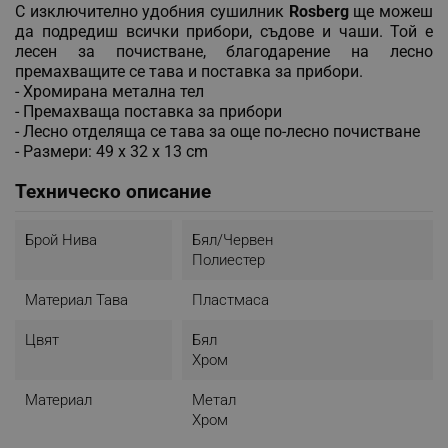
С изключително удобния сушилник
Rosberg
ще можеш
да подредиш всички прибори, съдове и чаши. Той е
лесен за почистване, благодарение на лесно
премахващите се тава и поставка за прибори.
- Хромирана метална тел
- Премахваща поставка за прибори
- Лесно отделяща се тава за още по-лесно почистване
- Размери: 49 х 32 х 13 cm
Техническо описание
Брой Нива
Бял/Червен
Полиестер
Материал Тава
Пластмаса
Цвят
Бял
Хром
Материал
Метал
Хром