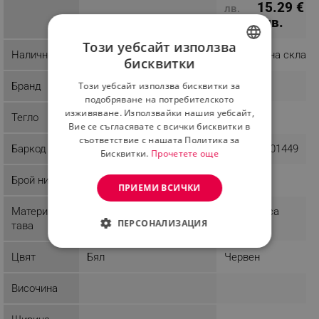
15.29 € /
лв.
29.90 лв.
Този уебсайт използва
Наличност
Последни бройки
Налично на склад
бисквитки
BULGARIAN
Този уебсайт използва бисквитки за
Бранд
Rosberg
Rosberg
ROMANIAN
подобряване на потребителското
изживяване. Използвайки нашия уебсайт,
Тегло
0.91 kg
1.83 kg
Вие се съгласявате с всички бисквитки в
съответствие с нашата Политика за
Баркод
3800235301463
3800235301449
Бисквитки.
Прочетете още
Брой нива
Бял/Червен
ПРИЕМИ ВСИЧКИ
Материал
Пластмаса
Пластмаса
ПЕРСОНАЛИЗАЦИЯ
тава
СТРОГО НЕОБХОДИМО
Цвят
Бял
Червен
ЕФЕКТИВНОСТ
Височина
ТАРГЕТИРАНЕ