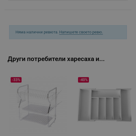
_sgf_tracking
.alleop.bg
Няма налични ревюта.
Напишете своето ревю.
_sgf_delayed_actions,
.alleop.bg
Други потребители харесаха и...
_sgf_delayed_campaigns
.alleop.bg
-33%
-40%
_sgf_npq
.alleop.bg
_sgf_clicked_banners
.alleop.bg