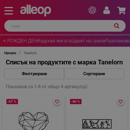
⭐ РОЖДЕН ДЕН
Издухай жегата
Царят на грила
Разопакова
Начало
Tanelorn
Списък на продуктите с марка Tanelorn
Филтриране
Сортиране
Показани са 1-4 от общо 4 артикул(а)
-67 %
favorite_border
favorite_border
-46 %
favorite_border
favorite_border