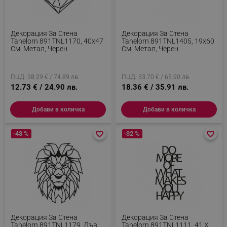
Декорация За Стена
Декорация За Стена
Tanelorn 891TNL1170, 40x47
Tanelorn 891TNL1405, 19x60
См, Метал, Черен
См, Метал, Черен
ПЦД: 38.29 € / 74.89 лв.
ПЦД: 33.70 € / 65.90 лв.
12.73 € / 24.90 лв.
18.36 € / 35.91 лв.
Добави в количка
Добави в количка
-43 %
favorite_border
favorite_border
-32 %
favorite_border
favorite_border
Декорация За Стена
Декорация За Стена
Tanelorn 891TNL1179, Лъв,
Tanelorn 891TNL1111, 41 X