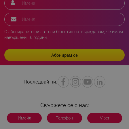
ТАРГЕТИРАНЕ
ФУНКЦИОНАЛНОСТ
С абонирането си за този бюлетин потвърждавам, че имам
НЕКЛАСИФИЦИРАНИ
навършени 16 години.
Строго необходимо
Ефективност
Таргетиране
Функционалност
Некласифицирани
Последвай ни:
Строго необходимите бисквитки позволяват
основната функционалност на уебсайта, като
потребителско влизане и управление на
акаунта. Уебсайтът не може да се използва
правилно без строго необходими бисквитки.
Свържете се с нас:
Provider /
Име
Домейн
Имейл
Телефон
Viber
click_code_ps
.alleop.bg