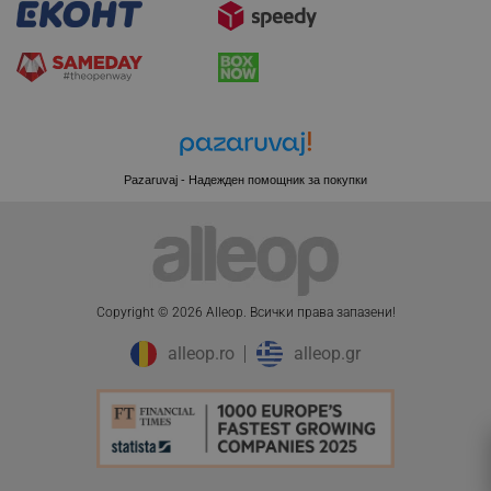
_sgf_tracking
.alleop.bg
Pazaruvaj - Надежден помощник за покупки
_sgf_delayed_actions,
.alleop.bg
Copyright © 2026 Alleop. Bcичĸи пpaвa зaпaзeни!
_sgf_delayed_campaigns
.alleop.bg
alleop.ro
alleop.gr
_sgf_npq
.alleop.bg