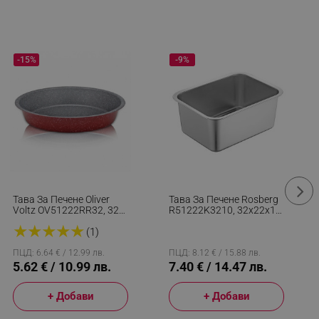
-15%
-9%
Тава За Печене Oliver
Тава За Печене Rosberg
Voltz OV51222RR32, 32
R51222K3210, 32x22x10
См, Мраморно
См, Неръждаема
★
★
★
★
★
Покритие, Червен
Стомана, Правоъгълна,
(1)
Инокс
ПЦД: 6.64 € / 12.99 лв.
ПЦД: 8.12 € / 15.88 лв.
5.62 € / 10.99 лв.
7.40 € / 14.47 лв.
+ Добави
+ Добави