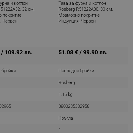
урна и котлон
Тава за фурна и котлон
51222A32, 32 см,
Rosberg R51222A30, 30 см,
 покритие,
Мраморно покритие,
, Червен
Индукция, Червен
fying visitors. The lifetime
ifying visitor sessions
itor is asked for web push
 / 109.92 лв.
51.08 € / 99.90 лв.
tor is a test user and can
 бройки
Последни бройки
tor disabled tracking,
y related cookies and local
Rosberg
aign specific data for
1.15 kg
aign specific data for
02965
3800235302958
r events stored to be sent
Кръгла
ferent banners clicked by the
1