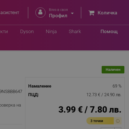
Влез в своя


 асистент
Количка
.
Профил
Добави в количка
.
укти
Dyson
Ninja
Shark
Помощ
Наличен
Намаление
69 %
9NSBBB647
ПЦД:
12.73 € / 24.90 лв.
роверка на
3.99 € / 7.80 лв.
3 точки