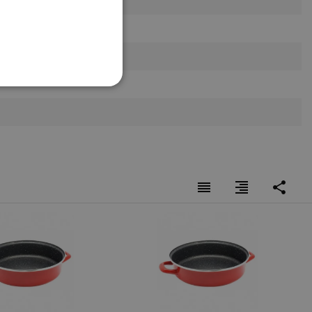
НАЛНОСТ
ифицирани
reorder
format_align_right
share
изане и управление на