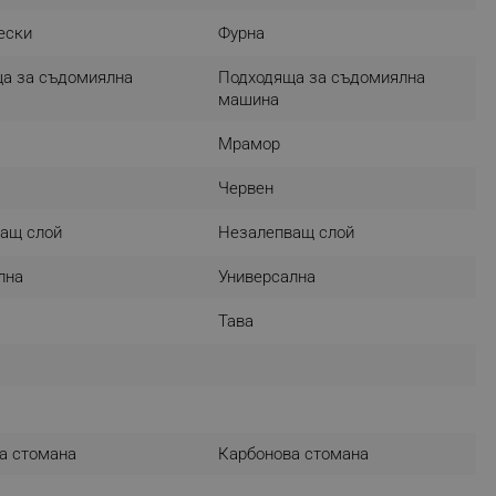
r events which is cancelled
ески
Фурна
ent to Segmentify servers
а за съдомиялна
Подходяща за съдомиялна
 visitor installed
машина
 visitor’s data including
Мрамор
rship status and
Червен
ащ слой
Незалепващ слой
лна
Универсална
Тава
а стомана
Карбонова стомана