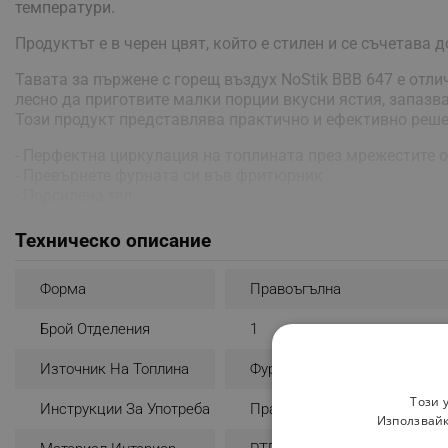
температури.
Продуктът е в черен цвят, който е стилен и се съчетава 
Тавата за пържене с горещ въздух NoStik BBB 647 е отли
лесно да приготвите малки порции вкусни ястия, запазва
Този продукт представлява практично и ефективно решен
- Перфектна циркулация на топлината през мрежестите о
- Превърнете фурната си във фритюрник
- Подсилена тел
- За многократна употреба
- Не е необходимо масло или олио
Техническо описание
- Термоустойчив до 260°C
- Лесен за почистване
Форма
Правоъгълна
Брой Отделения
1
Източник На Топлина
Фурна
Този 
Инструкции За Употреба
Пране На Ръка
Използвайк