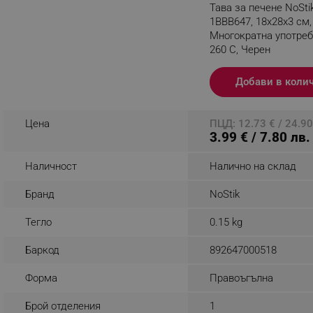
Тава за печене NoSti
_nzm_noid_92166-7699
1BBB647, 18x28x3 см,
Многократна употреба
_nzm_id_92166-7699
260 C, Черен
_sgf_user_id
Разглеждате този пр
Добави в коли
_sgf_session_id
_sgf_push_permission_as
Цена
ПЦД: 12.73 € / 24.90
3.99 € / 7.80 лв.
_sgf_test_mode
Наличност
Налично на склад
_sgf_tracking
Бранд
NoStik
_sgf_delayed_actions,
Тегло
0.15 kg
_sgf_delayed_campaigns
Баркод
892647000518
_sgf_npq
Форма
Правоъгълна
_sgf_clicked_banners
Брой отделения
1