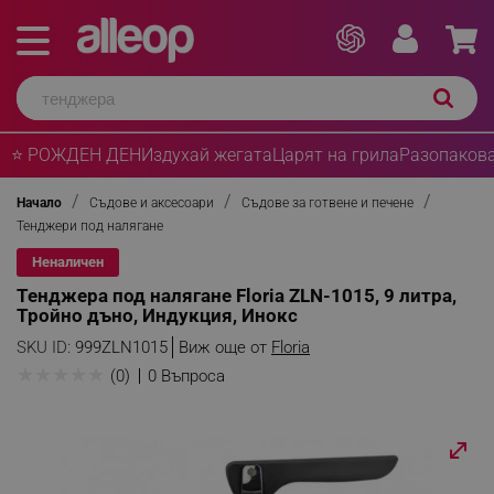
⭐ РОЖДЕН ДЕН
Издухай жегата
Царят на грила
Разопакова
Начало
Съдове и аксесоари
Съдове за готвене и печене
Тенджери под налягане
Неналичен
Тенджера под налягане Floria ZLN-1015, 9 литра,
Тройно дъно, Индукция, Инокс
SKU ID:
999ZLN1015
Виж още от
Floria
★
★
★
★
★
(0)
0 Въпроса