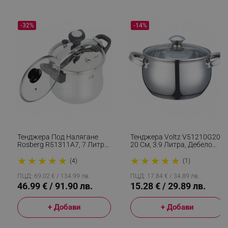
_sgf_npq
.alleop.bg
-32%
-14%
_sgf_clicked_banners
.alleop.bg
_sgf_rq
.alleop.bg
Тенджера Под Налягане
Тенджера Voltz V51210G20,
Rosberg R51311A7, 7 Литра,
20 См, 3.9 Литра, Дебело
2 Капака, Индукция,
Дъно, Индукция, Инокс
★
★
★
★
★
★
★
★
★
★
Трислойно Дъно, Инокс
(4)
(1)
ПЦД: 69.02 € / 134.99 лв.
ПЦД: 17.84 € / 34.89 лв.
segmentifyExtension
.alleop.bg
46.99 € / 91.90 лв.
15.28 € / 29.89 лв.
+ Добави
+ Добави
sgfUserUpdateData
.alleop.bg