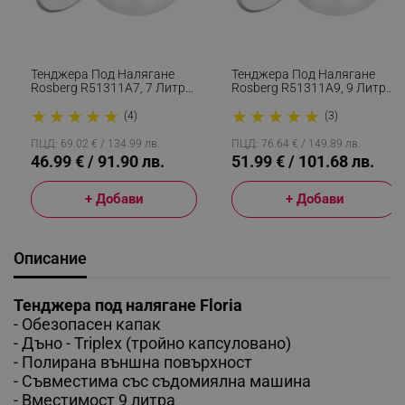
Тенджера Под Налягане
Тенджера Под Налягане
Rosberg R51311A7, 7 Литра,
Rosberg R51311A9, 9 Литра,
2 Капака, Индукция,
2 Капака, Индукция,
★
★
★
★
★
★
★
★
★
★
Трислойно Дъно, Инокс
Трислойно Дъно, Инокс
(4)
(3)
ПЦД: 69.02 € / 134.99 лв.
ПЦД: 76.64 € / 149.89 лв.
46.99 € / 91.90 лв.
51.99 € / 101.68 лв.
+ Добави
+ Добави
Описание
Тенджера под налягане Floria
- Обезопасен капак
-
Дъно - Triplex (тройно капсуловано)
-
Полирана външна повърхност
- Съвместима със съдомиялна машина
-
Вместимост 9 литра