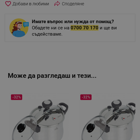
favorite_border
Споделяне
Имате въпрос или нужда от помощ?
Обадете ни се на
0700 70 170
и ще ви
съдействаме.
Може да разгледаш и тези...
-32%
-32%