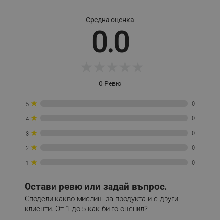
Provider /
Име
Домейн
Средна оценка
click_code_ps
.alleop.bg
0.0
_nzm_nosubscribe_92166-7699
.alleop.bg
_nzm_idnl_92166-7699
.alleop.bg
★
★
★
★
★
_nzm_noid_92166-7699
.alleop.bg
0 Ревю
_nzm_id_92166-7699
.alleop.bg
_sgf_user_id
.alleop.bg
★
0
5
★
0
4
★
0
3
★
0
_sgf_session_id
.alleop.bg
2
★
0
1
_sgf_push_permission_asked
.alleop.bg
Остави ревю или задай въпрос.
Сподели какво мислиш за продукта и с други
Google Privacy Policy
клиенти. От 1 до 5 как би го оценил?