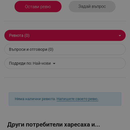
Задай въпрос
Остави ревю
_sgf_test_mode
.alleop.bg
Ревюта (0)
_sgf_tracking
.alleop.bg
Въпроси и отговори (0)
Подреди по:
Най-нови
_sgf_delayed_actions,
.alleop.bg
Няма налични ревюта.
Напишете своето ревю.
_sgf_delayed_campaigns
.alleop.bg
Други потребители харесаха и...