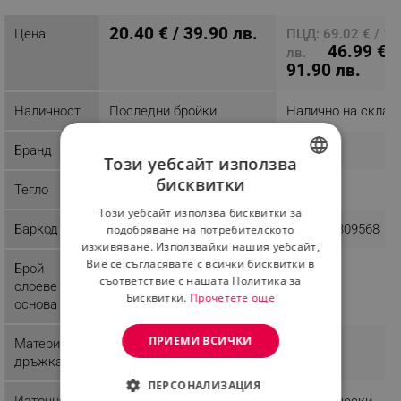
20.40 € / 39.90 лв.
Цена
ПЦД: 69.02 € / 13
46.99 € /
лв.
91.90 лв.
Наличност
Последни бройки
Налично на склад
Бранд
Floria
Rosberg
Този уебсайт използва
бисквитки
Тегло
2 kg
4.58 kg
BULGARIAN
Този уебсайт използва бисквитки за
ROMANIAN
Баркод
6423154001015
3800235309568
подобряване на потребителското
изживяване. Използвайки нашия уебсайт,
Вие се съгласявате с всички бисквитки в
Брой
3
съответствие с нашата Политика за
слоеве
Бисквитки.
Прочетете още
основа
ПРИЕМИ ВСИЧКИ
Материал
дръжка
ПЕРСОНАЛИЗАЦИЯ
Източник
Газ
Електрически