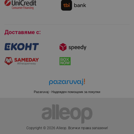
Условия за връщане
Покупки на изплащане
LaVisitorId_YWxsZW9wLmxhZGVzay5jb20v
.alleop.bg
LaSID
Quality Unit LLC
Бисквитки
www.alleop.bg
Доставяме с:
PHPSESSID
PHP.net
editor.alleop.bg
Pazaruvaj - Надежден помощник за покупки
Copyright © 2026 Alleop. Bcичĸи пpaвa зaпaзeни!