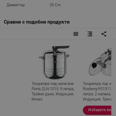
Диаметър
25 Cm
Сравни с подобни продукти
reorder
format_align_right
share
Тенджера под налягане
Тенджера под нал
Floria ZLN-1015, 9 литра,
Rosberg R51311A7,
Тройно дъно, Индукция,
литра, 2 капака,
Инокс
Индукция, Трисло
дъно, Инокс
Разглеждате този
Изберете вари
продукт