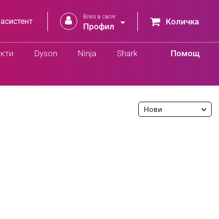
Влез в своя


 асистент
Количка
Профил
укти
Dyson
Ninja
Shark
Помощ
Нови