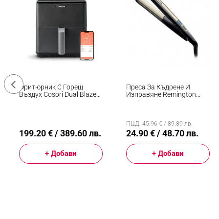
Фритюрник С Горещ
Преса За Къдрене И
Въздух Cosori Dual Blaze
Изправяне Remington
CAF-P681S, 1700 W, 6.4 Л,
S6500 Sleek And Curl,
12 Програми, 360
Керамика, Загряване: 15
ThermoIQ, Двойни
Секунди, 150-230C,
Нагреватели, Черен
Златист/черен
ПЦД: 45.96 € / 89.89 лв.
199.20 € / 389.60 лв.
24.90 € / 48.70 лв.
+ Добави
+ Добави