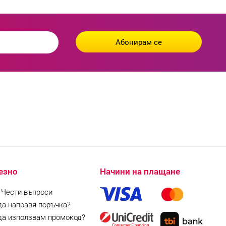
езно
Начини на плащане
| Чести въпроси
да направя поръчка?
да използвам промокод?