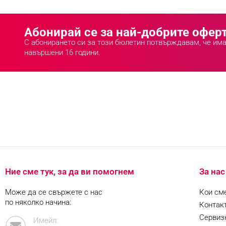
Абонирай се за най-добрите оферт
С абонирането си за този бюлетин потвърждавам, че им
навършени 16 години.
Ние сме тук, за да ви помогнем
За нас
Може да се свържете с нас
Кои см
по няколко начина:
Контак
Сервиз
Имейл: