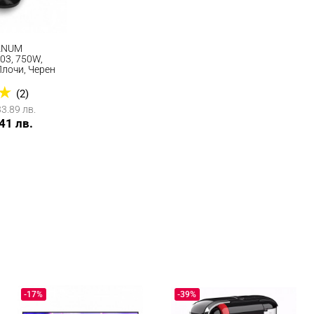
TANUM
03, 750W,
лочи, Черен
★
(2)
33.89 лв.
.41 лв.
-17%
-39%