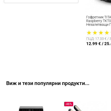
Гофретник TI
Raspberry TKT0
Незалепващи П
★
★
★
★
ПЦД: 17.33 € / 
12.99 € / 25
Виж и тези популярни продукти...
-46%