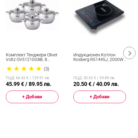
Комплект Тенджери Oliver
Индукционен Котлон
Voltz OV51210G8B, 8
Rosberg R51445J, 2000W,
Части, Многослойно
8 Нива, 5 Функции, LED,
★
★
★
★
★
Дъно, Индукция,
Черен
(3)
Неръждаема Стомана,
Сребрист
ПЦД: 66.42 € / 129.91 лв.
ПЦД: 30.62 € / 59.89 лв.
45.99 € / 89.95 лв.
20.50 € / 40.09 лв.
+ Добави
+ Добави