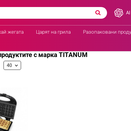
AI
хай жегата
Царят на грила
Разопаковани прод
продуктите с марка TITANUM
40