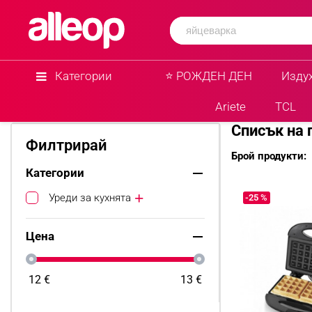
Категории
⭐ РОЖДЕН ДЕН
Изду
Начало
TITANUM
Ariete
TCL
Списък на 
Филтрирай
Брой продукти:
Категории
Уреди за кухнята
-25 %
Цена
12
€
13
€