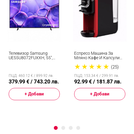
Телевизор Samsung
Еспресо Машина За
UE55U8072FUXXH, 55'',
Мляно Кафе И Капсули
138 См, 3840x2160 UHD
8в1 Oliver Voltz
★
★
★
★
★
4K, Клас G, Smart TV, HDR,
OV51171B5, 1450W, 19
(25)
Bluetooth, Wi-Fi, Tizen,
Bar, Черен/червен
Черен
ПЦД: 460.12 € / 899.92 лв.
ПЦД: 153.34 € / 299.91 лв.
379.99 € / 743.20 лв.
92.99 € / 181.87 лв.
+ Добави
+ Добави