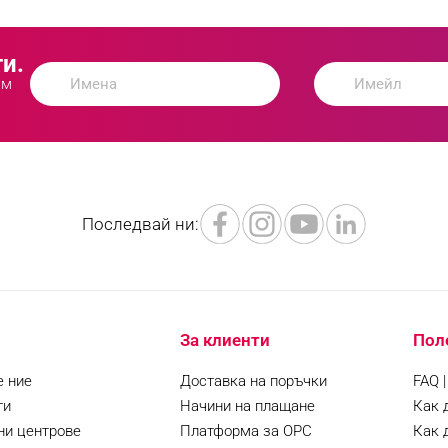
и.
ам
Последвай ни:
За клиенти
Пол
е ние
Доставка на поръчки
FAQ 
ти
Начини на плащане
Как 
ни центрове
Платформа за ОРС
Как 