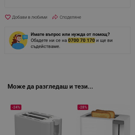
favorite_border
Споделяне
Имате въпрос или нужда от помощ?
Обадете ни се на
0700 70 170
и ще ви
съдействаме.
Може да разгледаш и тези...
-24%
-28%