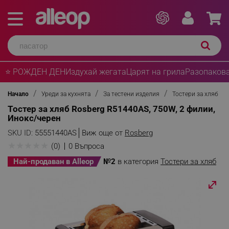
⭐ РОЖДЕН ДЕН
Издухай жегата
Царят на грила
Разопакова
Начало
Уреди за кухнята
За тестени изделия
Тостери за хляб
Тостер за хляб Rosberg R51440AS, 750W, 2 филии,
Инокс/черен
SKU ID:
55551440AS
Виж още от
Rosberg
★
★
★
★
★
(0)
0 Въпроса
Най-продаван в Alleop
№2
в категория
Тостери за хляб