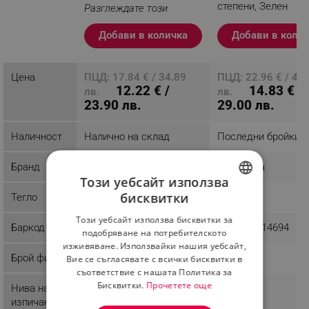
степени, Зелен
Разглеждате този
продукт
Добави в количка
Добави в коли
Цена
ПЦД: 17.84 € / 34.89
ПЦД: 22.96 € / 44
12.22 € /
14.83 € /
лв.
лв.
23.90 лв.
29.00 лв.
Наличност
Налично на склад
Последни бройки
Бранд
Rosberg
Esperanza
Този уебсайт използва
бисквитки
Тегло
0.83 kg
1.01 kg
BULGARIAN
Този уебсайт използва бисквитки за
Баркод
3800235300893
5901299914694
ROMANIAN
подобряване на потребителското
изживяване. Използвайки нашия уебсайт,
Брой филии
2
2
Вие се съгласявате с всички бисквитки в
съответствие с нашата Политика за
Бисквитки.
Прочетете още
Нива на
6
7
изпичане