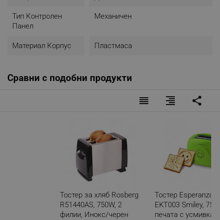
Тип Контролен
Механичен
Панел
Материал Корпус
Пластмаса
Сравни с подобни продукти
reorder
format_align_right
share
Тостер за хляб Rosberg
Тостер Esperanza
R51440AS, 750W, 2
EKT003 Smiley, 750
филии, Инокс/черен
печата с усмивка, 