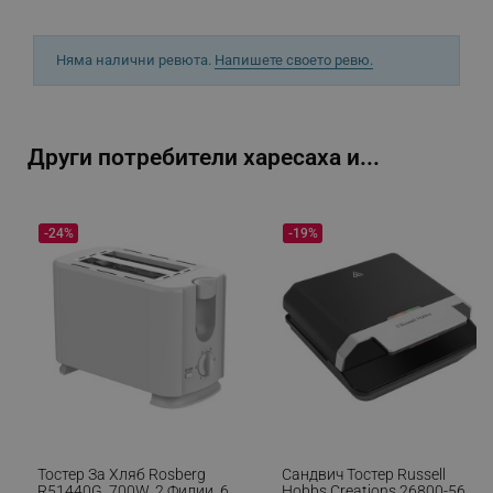
Няма налични ревюта.
Напишете своето ревю.
_sgf_npq
.alleop.bg
Други потребители харесаха и...
_sgf_clicked_banners
.alleop.bg
-24%
-19%
_sgf_rq
.alleop.bg
Тостер За Хляб Rosberg
Сандвич Тостер Russell
segmentifyExtension
.alleop.bg
R51440G, 700W, 2 Филии, 6
Hobbs Creations 26800-56,