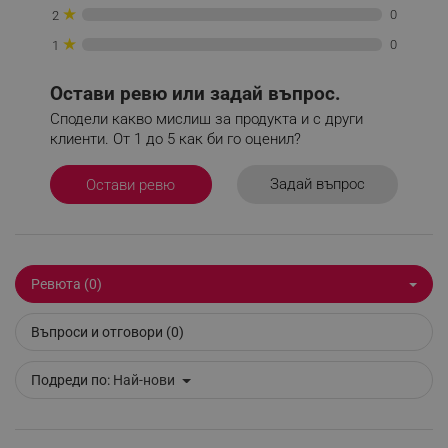
_sgf_push_permission_asked
.alleop.bg
★
0
2
Google Privacy Policy
★
0
1
Остави ревю или задай въпрос.
_sgf_test_mode
.alleop.bg
Сподели какво мислиш за продукта и с други
клиенти. От 1 до 5 как би го оценил?
Задай въпрос
Остави ревю
_sgf_tracking
.alleop.bg
Ревюта (0)
Въпроси и отговори (0)
_sgf_delayed_actions,
.alleop.bg
Подреди по:
Най-нови
_sgf_delayed_campaigns
.alleop.bg