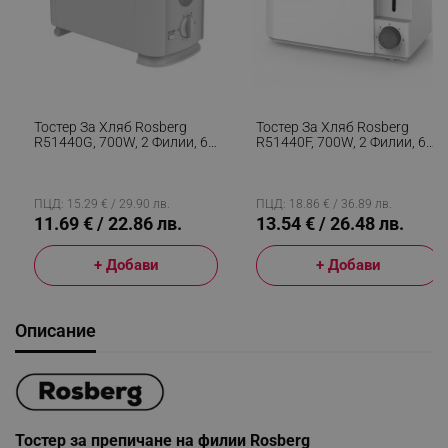
Тостер За Хляб Rosberg
Тостер За Хляб Rosberg
R51440G, 700W, 2 Филии, 6
R51440F, 700W, 2 Филии, 6
Нива, Ненагряваща Се
Нива, Подвижна Тавичка За
Външна Повърхност, Бял
Трохи, Бял
ПЦД: 15.29 € / 29.90 лв.
ПЦД: 18.86 € / 36.89 лв.
11.69 € / 22.86 лв.
13.54 € / 26.48 лв.
+ Добави
+ Добави
Описание
Тостер за препичане на филии Rosberg