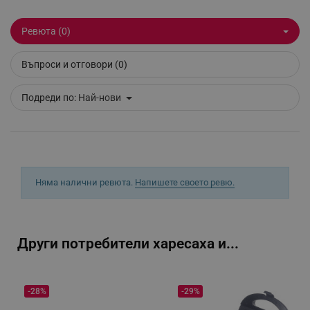
Ревюта (0)
segmentifyExtension
.alleop.bg
Въпроси и отговори (0)
Подреди по:
Най-нови
sgfUserUpdateData
.alleop.bg
Няма налични ревюта.
Напишете своето ревю.
rlv_h_fbp
.alleop.bg
rlv_
.alleop.bg
Други потребители харесаха и...
rlv_mode
.alleop.bg
rlv_p
.alleop.bg
-28%
-29%
rlv_g
.alleop.bg