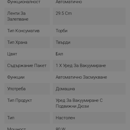
Функционалност
Автоматично
Ленти За
29.5 Cm
Залепване
Тип Консуматив
Торби
Тип Храна
Твърди
Цвят
Бял
Съдържание Пакет
1 X Уред За Вакуумиране
Функции
Автоматично Засмукване
Употреба
Домашна
Тип Продукт
Уред За Вакуумиране С
Подвижни Дюзи
Тип
Настолен
Мощност
80 W