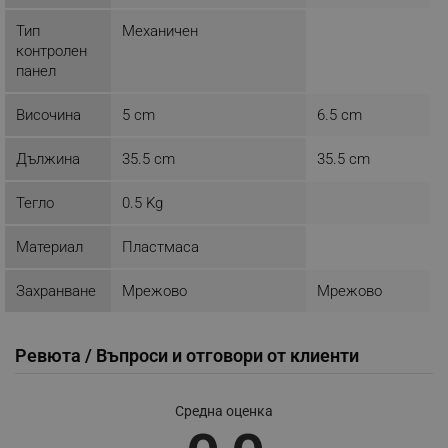
Тип
Механичен
_sgf_session_id
.alleop.bg
контролен
панел
_sgf_push_permission_asked
.alleop.bg
Височина
5 cm
6.5 cm
Google Privacy Policy
Дължина
35.5 cm
35.5 cm
Тегло
0.5 Kg
_sgf_test_mode
.alleop.bg
Материал
Пластмаса
Захранване
Мрежово
Мрежово
_sgf_tracking
.alleop.bg
Ревюта / Въпроси и отговори от клиенти
Средна оценка