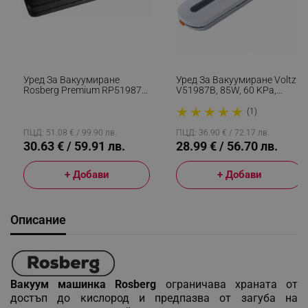
Уред За Вакуумиране
Уред За Вакуумиране Voltz
Rosberg Premium RP51987D,
V51987B, 85W, 60 KPa,
110 W, 65 KPa, Вакуум На
Ширина На Плик 29см, С 10
★
★
★
★
★
Кутии, Ширина 30 См, Черен
Торбички, Бял
(1)
ПЦД: 51.08 € / 99.90 лв.
ПЦД: 36.90 € / 72.17 лв.
30.63 € / 59.91 лв.
28.99 € / 56.70 лв.
+ Добави
+ Добави
Описание
Вакуум машинка Rosberg
ограничава храната от
достъп до кислород и предпазва от загуба на