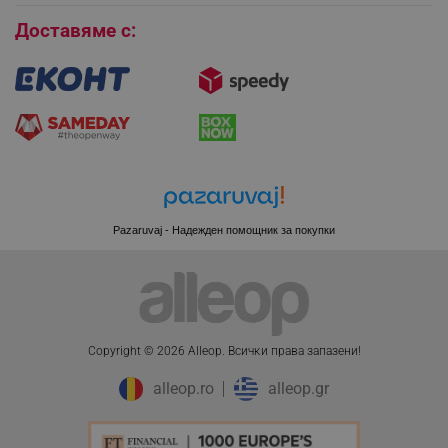
Доставяме с:
XSRF-TOKEN
promo.alleop.bg
Pazaruvaj - Надежден помощник за покупки
PHPSESSID
PHP.net
www.alleop.bg
Copyright © 2026 Alleop. Bcичĸи пpaвa зaпaзeни!
alleop.ro
alleop.gr