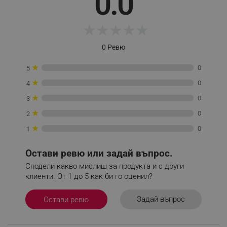
0.0
_sgf_delayed_actions,
.alleop.bg
★
★
★
★
★
0 Ревю
_sgf_delayed_campaigns
.alleop.bg
★
0
5
★
0
4
★
0
3
_sgf_npq
.alleop.bg
★
0
2
★
0
1
_sgf_clicked_banners
.alleop.bg
Остави ревю или задай въпрос.
Сподели какво мислиш за продукта и с други
клиенти. От 1 до 5 как би го оценил?
_sgf_rq
.alleop.bg
Задай въпрос
Остави ревю