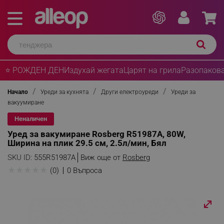
⭐ РОЖДЕН ДЕН
Издухай жегата
Царят на грила
Разопакова
Начало
Уреди за кухнята
Други електроуреди
Уреди за
вакуумиране
Неналичен
Уред за вакумиране Rosberg R51987A, 80W,
Ширина на плик 29.5 см, 2.5л/мин, Бял
SKU ID:
555R51987A
Виж още от
Rosberg
★
★
★
★
★
(0)
0 Въпроса