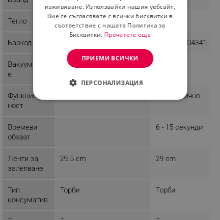
изживяване. Използвайки нашия уебсайт,
Вие се съгласявате с всички бисквитки в
Тегло
0.88 kg
0.93 kg
съответствие с нашата Политика за
Бисквитки.
Прочетете още
Баркод
3800235304334
3800235304341
ПРИЕМИ ВСИЧКИ
Вакуумиран
Сух
Сух
е
ПЕРСОНАЛИЗАЦИЯ
Функционал
Автоматично
Автоматично
СТРОГО НЕОБХОДИМО
ност
ЕФЕКТИВНОСТ
Времеви
6 - 15 секунди
обхват
ТАРГЕТИРАНЕ
Ленти за
29.5 cm
29 cm
ФУНКЦИОНАЛНОСТ
залепване
НЕКЛАСИФИЦИРАНИ
Тип
Торби
Торби
консуматив