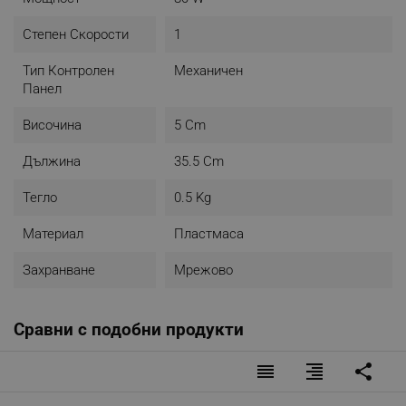
Степен Скорости
1
Тип Контролен
Механичен
Панел
Височина
5 Cm
Дължина
35.5 Cm
Тегло
0.5 Kg
Материал
Пластмаса
Захранване
Мрежово
Сравни с подобни продукти
reorder
format_align_right
share