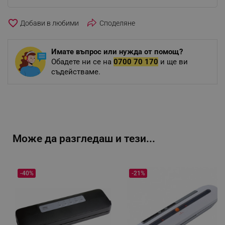
favorite_border
Споделяне
Имате въпрос или нужда от помощ?
Обадете ни се на
0700 70 170
и ще ви
съдействаме.
Може да разгледаш и тези...
-40%
-21%