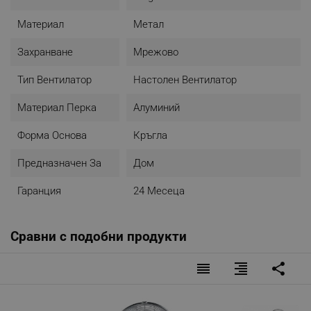
Материал
Метал
Захранване
Мрежово
Тип Вентилатор
Настолен Вентилатор
Материал Перка
Алуминий
Форма Основа
Кръгла
Предназначен За
Дом
Гаранция
24 Месеца
Сравни с подобни продукти
reorder
format_align_right
share