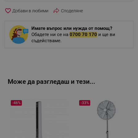
favorite_border
Споделяне
Имате въпрос или нужда от помощ?
Обадете ни се на
0700 70 170
и ще ви
съдействаме.
Може да разгледаш и тези...
-46%
-33%