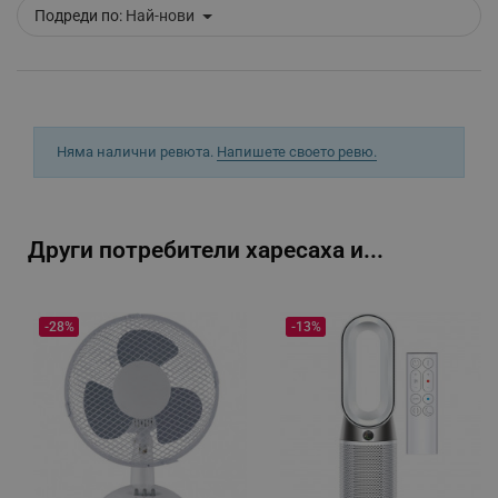
Подреди по:
Най-нови
segmentifyExtension
.alleop.bg
sgfUserUpdateData
.alleop.bg
Няма налични ревюта.
Напишете своето ревю.
Други потребители харесаха и...
rlv_h_fbp
.alleop.bg
rlv_
.alleop.bg
-28%
-13%
rlv_mode
.alleop.bg
rlv_p
.alleop.bg
rlv_g
.alleop.bg
rlv_s
.alleop.bg
rlv_iv
.alleop.bg