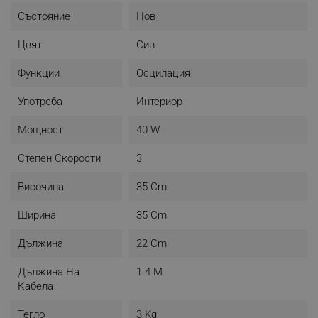
Състояние
Нов
Цвят
Сив
Функции
Осцилация
Употреба
Интериор
Мощност
40 W
Степен Скорости
3
Височина
35 Cm
Ширина
35 Cm
Дължина
22 Cm
Дължина На
1.4 M
Кабела
Тегло
3 Kg