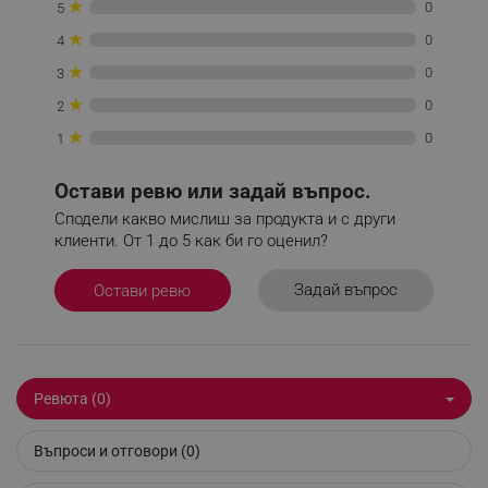
★
0
5
★
_sgf_delayed_campaigns
.alleop.bg
0
4
★
0
3
★
0
2
★
0
1
_sgf_npq
.alleop.bg
Остави ревю или задай въпрос.
Сподели какво мислиш за продукта и с други
клиенти. От 1 до 5 как би го оценил?
_sgf_clicked_banners
.alleop.bg
Задай въпрос
Остави ревю
_sgf_rq
.alleop.bg
Ревюта (0)
Въпроси и отговори (0)