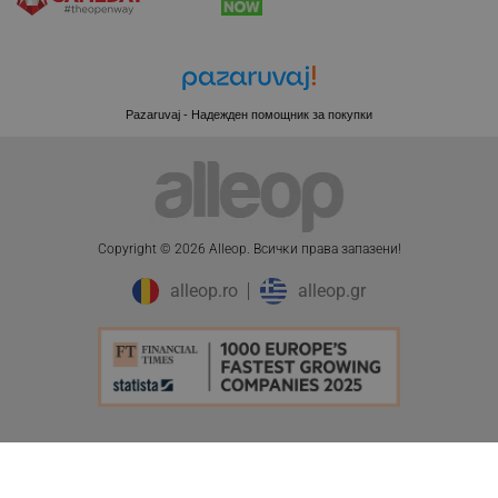
XSRF-TOKEN
promo.alleop.bg
Pazaruvaj - Надежден помощник за покупки
PHPSESSID
Copyright © 2026 Alleop. Bcичĸи пpaвa зaпaзeни!
PHP.net
www.alleop.bg
alleop.ro
alleop.gr
ПЦД:
61.31 € / 119.91 лв.
Добави в количка
45.51 € / 89.01 лв.