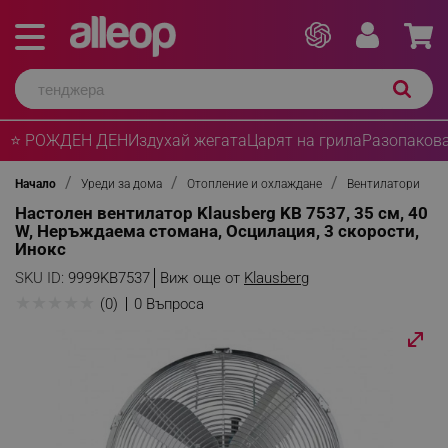
⭐ РОЖДЕН ДЕН
Издухай жегата
Царят на грила
Разопакова
Начало
Уреди за дома
Отопление и охлаждане
Вентилатори
Настолен вентилатор Klausberg KB 7537, 35 см, 40
W, Неръждаема стомана, Осцилация, 3 скорости,
Инокс
SKU ID:
9999KB7537
Виж още от
Klausberg
★
★
★
★
★
(0)
0 Въпроса