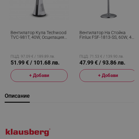
Вентилатор Кула Techwood
Вентилатор На Стойка
TVC-981T, 40W, Осцилация,
Finlux FSF-1813-SS, 60W, 45
3 Скорости, Таймер, Бял
См, 3 Скорости,
Неръждаема Стомана,
Инокс
ПЦД: 97.09 € / 189.89 лв.
ПЦД: 71.53 € / 139.90 лв.
51.99 € / 101.68 лв.
47.99 € / 93.86 лв.
+ Добави
+ Добави
Описание