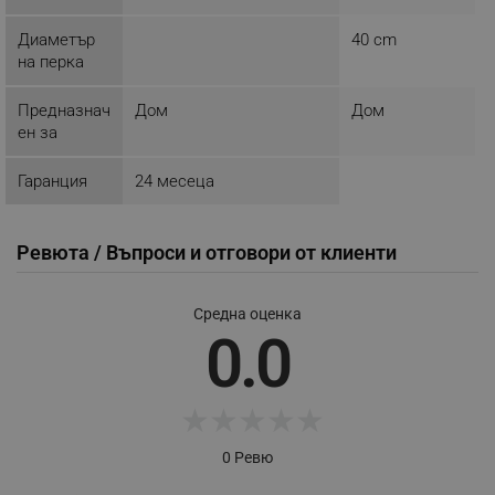
Диаметър
40 cm
_sgf_push_permission_asked
.alleop.bg
на перка
Google Privacy Policy
Предназнач
Дом
Дом
ен за
_sgf_test_mode
.alleop.bg
Гаранция
24 месеца
Ревюта / Въпроси и отговори от клиенти
_sgf_tracking
.alleop.bg
Средна оценка
0.0
★
★
★
★
★
_sgf_delayed_actions,
.alleop.bg
0 Ревю