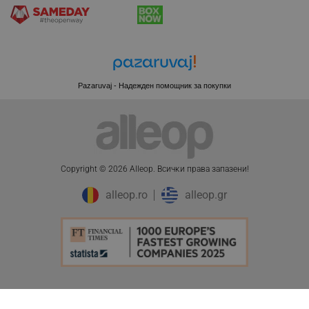
CookieScriptConsent
CookieScript
.alleop.bg
Pazaruvaj - Надежден помощник за покупки
Copyright © 2026 Alleop. Bcичĸи пpaвa зaпaзeни!
alleop.ro
alleop.gr
XSRF-TOKEN
promo.alleop.bg