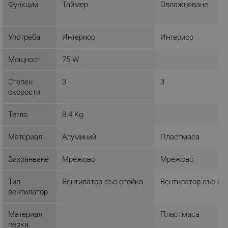
Функции
Таймер
Овлажняване
ТАРГЕТИРАНЕ
ФУНКЦИОНАЛНОСТ
Употреба
Интериор
Интериор
НЕКЛАСИФИЦИРАНИ
Мощност
75 W
Степен
3
3
скорости
Строго необходимо
Ефективност
Таргетиране
Функционалност
Тегло
8.4 Kg
Некласифицирани
Материал
Алуминий
Пластмаса
Строго необходимите бисквитки позволяват
основната функционалност на уебсайта, като
потребителско влизане и управление на
Захранване
Мрежово
Мрежово
акаунта. Уебсайтът не може да се използва
правилно без строго необходими бисквитки.
Тип
Вентилатор със стойка
Вентилатор със ст
Provider /
вентилатор
Име
Домейн
click_code_ps
.alleop.bg
Материал
Пластмаса
перка
_nzm_nosubscribe_92166-7699
.alleop.bg