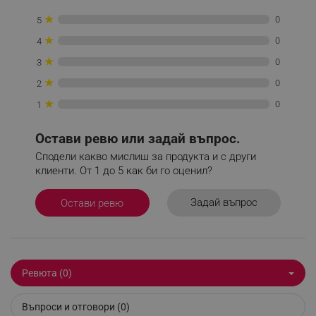
★
0
5
_sgf_tracking
.alleop.bg
★
0
4
★
0
3
★
0
2
★
0
1
_sgf_delayed_actions,
.alleop.bg
Остави ревю или задай въпрос.
Сподели какво мислиш за продукта и с други
клиенти. От 1 до 5 как би го оценил?
_sgf_delayed_campaigns
.alleop.bg
Задай въпрос
Остави ревю
_sgf_npq
.alleop.bg
Ревюта (0)
Въпроси и отговори (0)