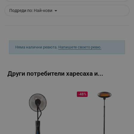
_sgf_clicked_banners
.alleop.bg
Подреди по:
Най-нови
_sgf_rq
.alleop.bg
Няма налични ревюта.
Напишете своето ревю.
Други потребители харесаха и...
segmentifyExtension
.alleop.bg
-48%
sgfUserUpdateData
.alleop.bg