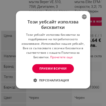
мъгла Beper VE.510,
мъгла Elite EFM-130
75W, Дигитален, 3
скорости, 3,2l, 75W,
скорости, Таймер, Черен
Таймер, Черен
Разглеждате този
Този уебсайт използва
Добави в коли
продукт
бисквитки
BULGARIAN
Този уебсайт използва бисквитки за
219.80 € / 429.89
Цена
ПЦД: 91.98 € / 17
ROMANIAN
подобряване на потребителското
76.64 € /
лв.
лв.
изживяване. Използвайки нашия уебсайт,
149.89 лв.
Вие се съгласявате с всички бисквитки в
съответствие с нашата Политика за
Наличност
Последни бройки
Налично на склад
Бисквитки.
Прочетете още
Бранд
Beper
Elite
ПРИЕМИ ВСИЧКИ
Тегло
8.4 kg
8.31 kg
ПЕРСОНАЛИЗАЦИЯ
Баркод
8056420220254
9003898713060
СТРОГО НЕОБХОДИМО
Цвят
Черен
Черен
ЕФЕКТИВНОСТ