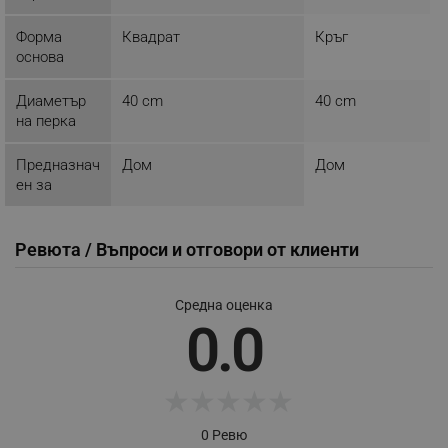
_nzm_idnl_92166-7699
.alleop.bg
Форма
Квадрат
Кръг
_nzm_noid_92166-7699
.alleop.bg
основа
_nzm_id_92166-7699
.alleop.bg
Диаметър
40 cm
40 cm
_sgf_user_id
.alleop.bg
на перка
Предназнач
Дом
Дом
ен за
_sgf_session_id
.alleop.bg
Ревюта / Въпроси и отговори от клиенти
_sgf_push_permission_asked
.alleop.bg
Средна оценка
Google Privacy Policy
0.0
_sgf_test_mode
.alleop.bg
★
★
★
★
★
0 Ревю