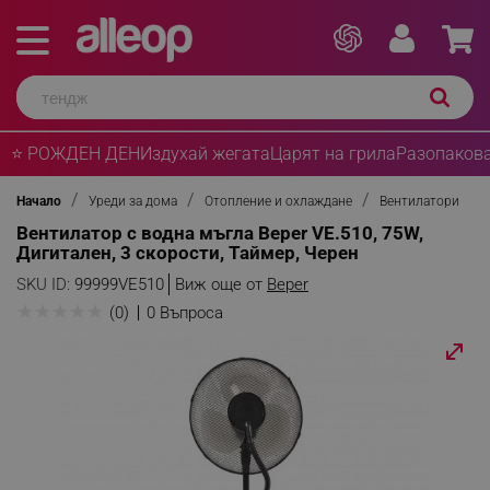
⭐ РОЖДЕН ДЕН
Издухай жегата
Царят на грила
Разопакова
Начало
Уреди за дома
Отопление и охлаждане
Вентилатори
Вентилатор с водна мъгла Beper VE.510, 75W,
Дигитален, 3 скорости, Таймер, Черен
SKU ID:
99999VE510
Виж още от
Beper
★
★
★
★
★
(0)
0 Въпроса