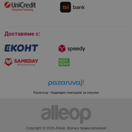
Как да се абонирам за имейл бюлетина?
Условия за връщане
Покупки на изплащане
Бисквитки
_sgf_session_id
.alleop.bg
Доставяме с:
_sgf_push_permission_asked
.alleop.bg
Google Privacy Policy
_sgf_test_mode
.alleop.bg
Pazaruvaj - Надежден помощник за покупки
_sgf_tracking
.alleop.bg
Copyright © 2026 Alleop. Bcичĸи пpaвa зaпaзeни!