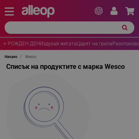
⭐ РОЖДЕН ДЕН
Издухай жегата
Царят на грила
Разопакова
Начало
Wesco
Списък на продуктите с марка Wesco