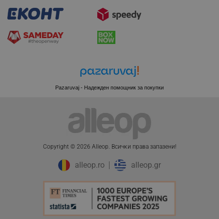
LaSID
Quality Unit LLC
www.alleop.bg
PHPSESSID
PHP.net
editor.alleop.bg
Pazaruvaj - Надежден помощник за покупки
Copyright © 2026 Alleop. Bcичĸи пpaвa зaпaзeни!
alleop.ro
alleop.gr