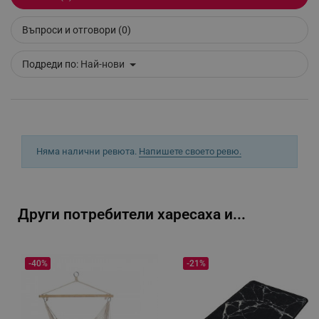
Въпроси и отговори (0)
_sgf_tracking
.alleop.bg
Подреди по:
Най-нови
_sgf_delayed_actions,
.alleop.bg
Няма налични ревюта.
Напишете своето ревю.
Други потребители харесаха и...
_sgf_delayed_campaigns
.alleop.bg
-40%
-21%
_sgf_npq
.alleop.bg