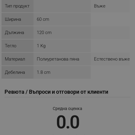
Тип продукт
Въже
ТАРГЕТИРАНЕ
Ширина
60 cm
ФУНКЦИОНАЛНОСТ
Дължина
120 cm
НЕКЛАСИФИЦИРАНИ
Тегло
1 Kg
Материал
Полиуретанова пяна
Естествено въже
Строго необходимо
Ефективност
Таргетиране
Функционалност
Дебелина
1.8 cm
Некласифицирани
Ревюта / Въпроси и отговори от клиенти
Строго необходимите бисквитки позволяват
основната функционалност на уебсайта, като
потребителско влизане и управление на
акаунта. Уебсайтът не може да се използва
Средна оценка
правилно без строго необходими бисквитки.
0.0
Provider /
Име
Домейн
click_code_ps
.alleop.bg