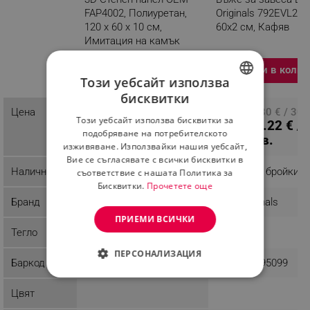
FAP4002, Полиуретан,
Originals 792EVL268
120 х 60 х 10 см,
60х2 см, Кафяв
Имитация на камък
Разглеждате този
Добави в колич
продукт
Този уебсайт използва
бисквитки
BULGARIAN
Цена
ПЦД: 51.65 € / 101.02
ПЦД: 15.80 € / 30.
Този уебсайт използва бисквитки за
44.44 € /
12.22 € /
лв.
лв.
ROMANIAN
подобряване на потребителското
86.92 лв.
23.90 лв.
изживяване. Използвайки нашия уебсайт,
Вие се съгласявате с всички бисквитки в
Наличност
Последни бройки
Последни бройки
съответствие с нашата Политика за
Бисквитки.
Прочетете още
Бранд
OEM
Evila Originals
ПРИЕМИ ВСИЧКИ
Тегло
1 kg
0.3 kg
ПЕРСОНАЛИЗАЦИЯ
Баркод
3530530818662
8681875395099
СТРОГО НЕОБХОДИМО
Цвят
ЕФЕКТИВНОСТ