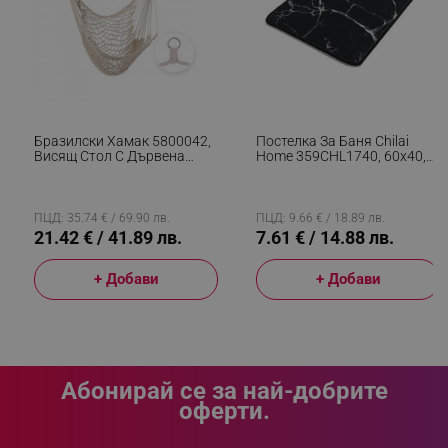
_sgf_clicked_banners
.alleop.bg
_sgf_rq
.alleop.bg
Бразилски Хамак 5800042,
Постелка За Баня Chilai
Висящ Стол С Дървена
Home 359CHL1740, 60x40,
Рейка, До 120 Кг, Бял
Памук, Полиуретан,
Неплъзгаща Се, Черен
ПЦД: 35.74 € / 69.90 лв.
ПЦД: 9.66 € / 18.89 лв.
21.42 € / 41.89 лв.
7.61 € / 14.88 лв.
+ Добави
+ Добави
segmentifyExtension
.alleop.bg
sgfUserUpdateData
.alleop.bg
Абонирай се за най-добрите
оферти.