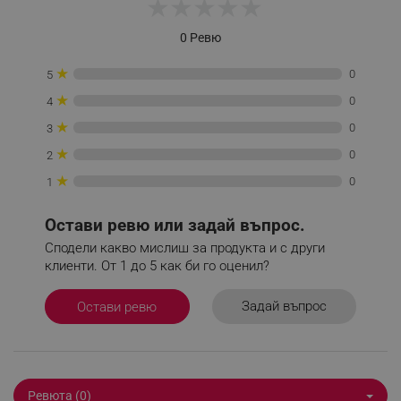
★
★
★
★
★
_nzm_nosubscribe_92166-7699
.alleop.bg
0 Ревю
_nzm_idnl_92166-7699
.alleop.bg
★
_nzm_noid_92166-7699
.alleop.bg
0
5
_nzm_id_92166-7699
.alleop.bg
★
0
4
_sgf_user_id
.alleop.bg
★
0
3
★
0
2
★
0
1
_sgf_session_id
.alleop.bg
Остави ревю или задай въпрос.
Сподели какво мислиш за продукта и с други
клиенти. От 1 до 5 как би го оценил?
_sgf_push_permission_asked
.alleop.bg
Задай въпрос
Остави ревю
Google Privacy Policy
_sgf_test_mode
.alleop.bg
Ревюта (0)