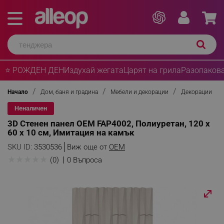
⭐ РОЖДЕН ДЕН
Издухай жегата
Царят на грила
Разопакова
Начало
Дом, баня и градина
Мебели и декорации
Декорации
Неналичен
3D Стенен панел OEM FAP4002, Полиуретан, 120 х
60 х 10 см, Имитация на камък
SKU ID:
3530536
Виж още от
OEM
★
★
★
★
★
(0)
0 Въпроса