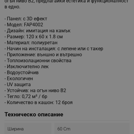
огън ниво B2, предлагайки естетика и функционалност
в едно.
- Панел: с 3D ефект
- Модел: FAP4002
- Дизайн: имитация на камък
- Размер: 120 х 60 х 1.8 см
- Материал: полиуретан
- Начин на инсталация: с лепене или с такер
- Приложение: външно и вътрешно
- Топлоизолационни свойства
- Изключително лек
- Водоустойчив
- Екологичен
- UV защита
- Устойчив: на огън ниво B2
- Тегло: 0,72 м² / бр
- Количество в кашон: 12 броя
Техническо описание
Ширина
60 Cm