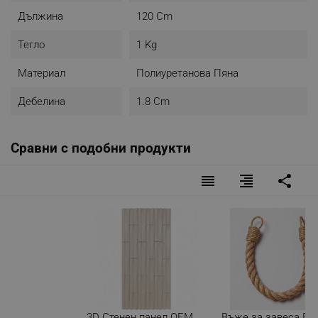
Дължина
120 Cm
Тегло
1 Kg
Материал
Полиуретанова Пяна
Дебелина
1.8 Cm
Сравни с подобни продукти
reorder
format_align_right
share
3D Стенен панел OEM
Въже за завеса Evi