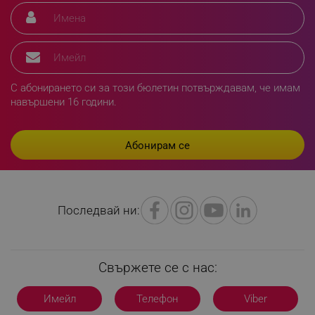
rlv_h_fbp
.alleop.bg
rlv_
.alleop.bg
С абонирането си за този бюлетин потвърждавам, че имам
rlv_mode
.alleop.bg
навършени 16 години.
rlv_p
.alleop.bg
rlv_g
.alleop.bg
rlv_s
.alleop.bg
rlv_iv
.alleop.bg
rlv_e_pt
.alleop.bg
Последвай ни:
rlv_e
.alleop.bg
rlv_h_profile
.alleop.bg
rlv_h_cart
.alleop.bg
Свържете се с нас:
rlv_h_wish
.alleop.bg
rlv_impersonate_p
.alleop.bg
Имейл
Телефон
Viber
rlv_endpoint
.alleop.bg