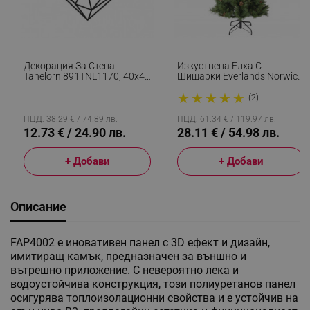
Декорация За Стена
Изкуствена Елха С
Tanelorn 891TNL1170, 40x47
Шишарки Everlands Norwich
См, Метал, Черен
Pine, 150 См, 446 Клони,
★
★
★
★
★
Метална Стойка, Зелен
(2)
ПЦД: 38.29 € / 74.89 лв.
ПЦД: 61.34 € / 119.97 лв.
12.73 € / 24.90 лв.
28.11 € / 54.98 лв.
+ Добави
+ Добави
Описание
FAP4002 е иновативен панел с 3D ефект и дизайн,
имитиращ камък, предназначен за външно и
вътрешно приложение. С невероятно лека и
водоустойчива конструкция, този полиуретанов панел
осигурява топлоизолационни свойства и е устойчив на